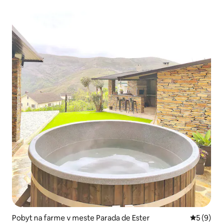
Pobyt na farme v meste Parada de Ester
Priemerné
5 (9)