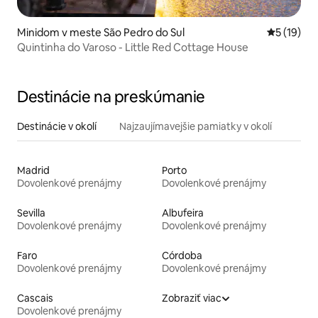
Minidom v meste São Pedro do Sul
Priemerné 
5 (19)
Quintinha do Varoso - Little Red Cottage House
Destinácie na preskúmanie
Destinácie v okolí
Najzaujímavejšie pamiatky v okolí
Madrid
Porto
Dovolenkové prenájmy
Dovolenkové prenájmy
Sevilla
Albufeira
Dovolenkové prenájmy
Dovolenkové prenájmy
Faro
Córdoba
Dovolenkové prenájmy
Dovolenkové prenájmy
Cascais
Zobraziť viac
Dovolenkové prenájmy