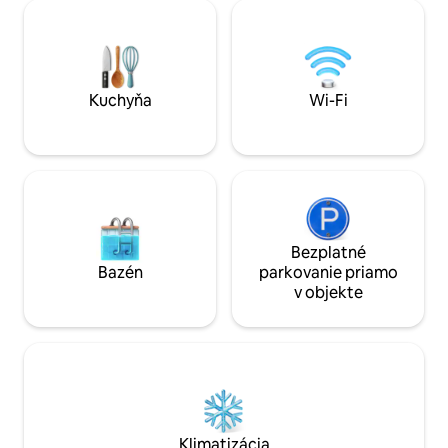
priestor: vonkajší 
dostupnosti), ktorá sa tiež nachádza v
Dobrodružstvo: Ch
Quinta das Lamas a tiež pre maximálne 4
kanoistika 🧺 Vyb
osoby. Menej ako 10 minút od Termas de
Office: Rýchle Wi-
S. Pedro do Sul, známeho svojimi
termálnymi úpravami.
Kuchyňa
Wi-Fi
Bezplatné
Bazén
parkovanie priamo
v objekte
Klimatizácia