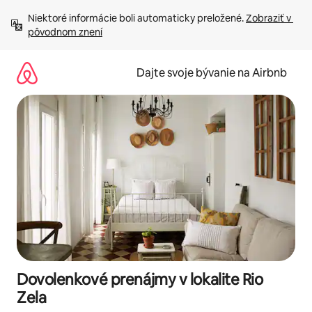
Preskočiť
Niektoré informácie boli automaticky preložené. 
Zobraziť v 
na
pôvodnom znení
obsah.
Dajte svoje bývanie na Airbnb
Dovolenkové prenájmy v lokalite Rio
Zela