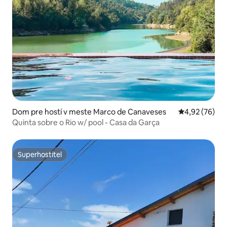
Dom pre hostí v meste Marco de Canaveses
Priemerné oho
4,92 (76)
Quinta sobre o Rio w/ pool - Casa da Garça
Superhostiteľ
Superhostiteľ