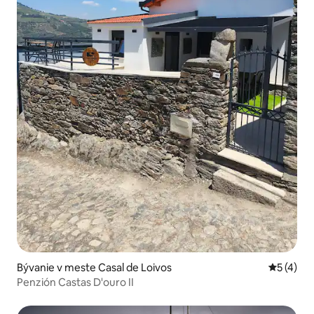
Bývanie v meste Casal de Loivos
Priemerné
5 (4)
Penzión Castas D'ouro II