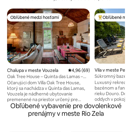
Obľúbené medzi hosťami
Obľúbené medz
Obľúbené medzi hosťami
Najobľúbenejšie 
Vila v meste Penh
Chalupa v meste Vouzela
Priemerné ohodnotenie 4,96 z 
4,96 (69)
Súkromný bazén s
Oak Tree House – Quinta das Lamas –
Luxus a dizajn
Vouzela
Luxusný rekreačn
Očarujúci dom Villa Oak Tree House,
bazénom a fantas
ktorý sa nachádza v Quinta das Lamas,
rieku Douro. Dokonalé útočisko na
Vouzela je nádherné ubytovanie
oddych v pokoji a
premenené na priestor určený pre
Obľúbené vybavenie pre dovolenkové
severného Portuga
pohodlie tých, ktorí hľadajú pokoj a
rodiny a skupiny pr
spojenie s prírodou! Ideálne pre rodiny
prenájmy v meste Rio Zela
Douro, letisko: 1 ho
až pre 4 osoby, ale väčšie rodiny alebo
Panoramatický výh
skupiny priateľov sa môžu ubytovať v
pohodlie: Klimatizácia 🌳 Vo
dome Antiga Adega (v závislosti od