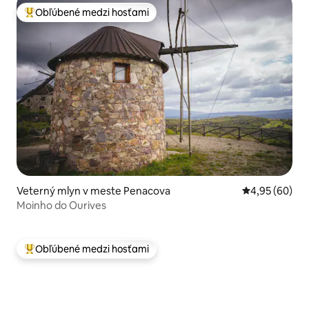
Obľúbené medzi hosťami
Najobľúbenejšie medzi hosťami
Veterný mlyn v meste Penacova
Priemerné oho
4,95 (60)
Moinho do Ourives
Obľúbené medzi hosťami
Najobľúbenejšie medzi hosťami