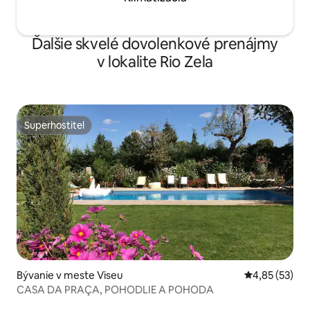
Ďalšie skvelé dovolenkové prenájmy
v lokalite Rio Zela
Superhostiteľ
Superhostiteľ
Bývanie v meste Viseu
Priemerné oho
4,85 (53)
CASA DA PRAÇA, POHODLIE A POHODA