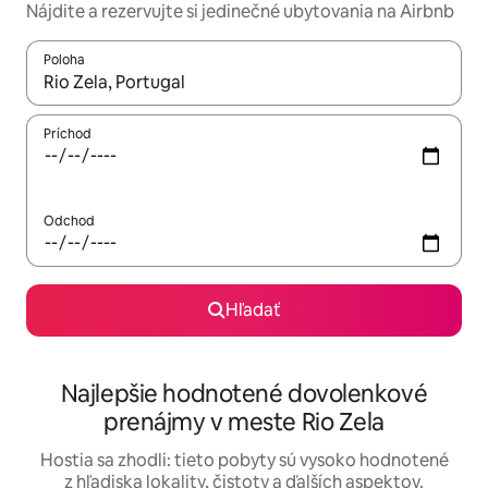
Nájdite a rezervujte si jedinečné ubytovania na Airbnb
Poloha
Keď budú výsledky k dispozícii, môžete si ich prechádzať pom
Príchod
Odchod
Hľadať
Najlepšie hodnotené dovolenkové
prenájmy v meste Rio Zela
Hostia sa zhodli: tieto pobyty sú vysoko hodnotené
z hľadiska lokality, čistoty a ďalších aspektov.