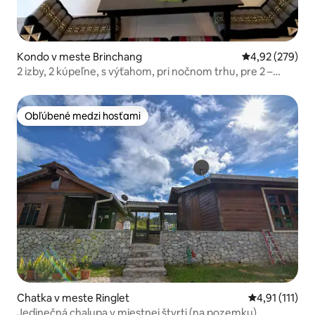
Kondo v meste Brinchang
Priemerné ohod
4,92 (279)
2 izby, 2 kúpeľne, s výťahom, pri nočnom trhu, pre 2 –
7 osôb / videohra
Obľúbené medzi hosťami
Obľúbené medzi hosťami
Chatka v meste Ringlet
Priemerné oho
4,91 (111)
Jedinečná chalupa v miestnej štvrti (na pozemku)