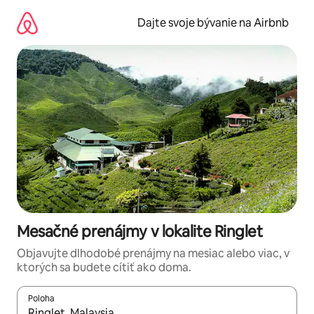
Preskočiť
na
Dajte svoje bývanie na Airbnb
obsah.
Mesačné prenájmy v lokalite Ringlet
Objavujte dlhodobé prenájmy na mesiac alebo viac, v
ktorých sa budete cítiť ako doma.
Poloha
Keď budú výsledky k dispozícii, môžete si ich prechádzať pom