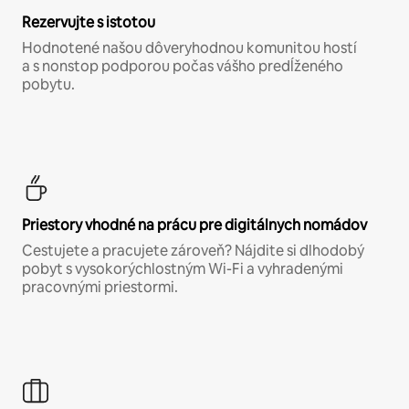
Rezervujte s istotou
Hodnotené našou dôveryhodnou komunitou hostí
a s nonstop podporou počas vášho predĺženého
pobytu.
Priestory vhodné na prácu pre digitálnych nomádov
Cestujete a pracujete zároveň? Nájdite si dlhodobý
pobyt s vysokorýchlostným Wi-Fi a vyhradenými
pracovnými priestormi.