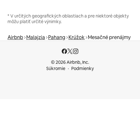
* V určitých geografických oblastiach a pre niektoré objekty
môžu platiť určité výnimky.
Airbnb
Malajzia
Pahang
Krúžok
Mesačné prenájmy
© 2026 Airbnb, Inc.
Súkromie
Podmienky