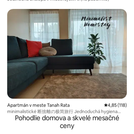
Apartmán v meste Tanah Rata
Priemerné oho
4,85 (118)
minimalistické 断捨離の极简旅行 Jednoduchá hygiena
Pohodlie domova a skvelé mesačné
Bezpečný pobyt + Unifi
ceny