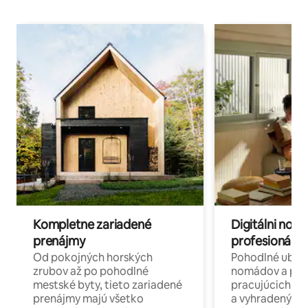
Kompletne zariadené
Digitálni nomá
prenájmy
profesionáli 
Od pokojných horských
Pohodlné ubyto
zrubov až po pohodlné
nomádov a pro
mestské byty, tieto zariadené
pracujúcich na 
prenájmy majú všetko
a vyhradenými