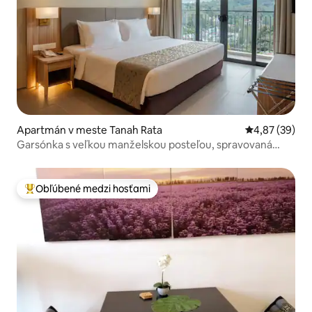
Apartmán v meste Tanah Rata
Priemerné oho
4,87 (39)
Garsónka s veľkou manželskou posteľou, spravovaná
spoločnosťou Zenith – 003
Obľúbené medzi hosťami
Najobľúbenejšie medzi hosťami