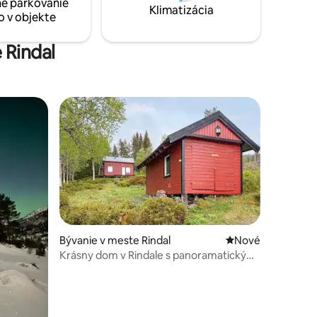
é parkovanie
Klimatizácia
o v objekte
 Rindal
Bývanie v meste Rindal
Nové ubytovanie
Nové
Krásny dom v Rindale s panoramatickým
výhľadom