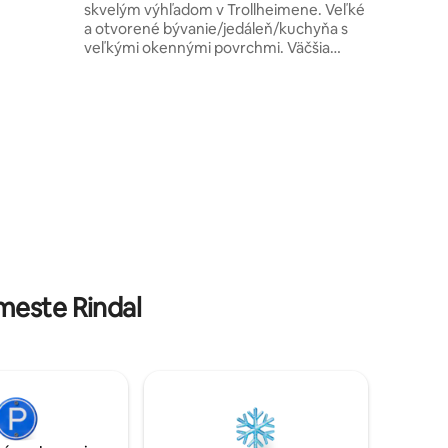
skvelým výhľadom v Trollheimene. Veľké
duché
a otvorené bývanie/jedáleň/kuchyňa s
zbiera do
veľkými okennými povrchmi. Väčšia
ime
terasa s vonkajším nábytkom a
 dostali.
ohniskom. Dobre vybavená kuchyňa. 3
spálne so 6 lôžkami. Dve kúpeľne. Sauna.
Vyhrievacie káble, kozub a tepelné
čerpadlo. Internet a TV. Okamžitá
blízkosť Langtjønny s plávajúcim mólom a
zariadeniami na kúpanie. Skvelé
turistické chodníky a horské oblasti v
pešej vzdialenosti od chaty. Blízko
Trollheimstunetu a domova trollov. Cesta
k chate.
meste Rindal