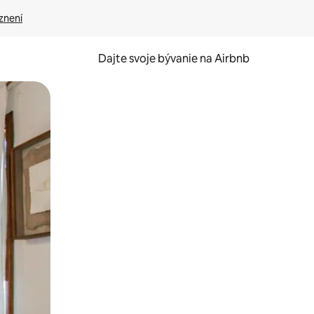
znení
Dajte svoje bývanie na Airbnb
kúmať pomocou dotykových gest či potiahnutia prstom.