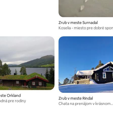
Zrub v meste Surnadal
Koselia - miesto pre dobré sp
enie 5 z 5, počet hodnotení: 6
ste Orkland
Zrub v meste Rindal
dná pre rodiny
Chata na prenájom v krásnom
Trollheimene!