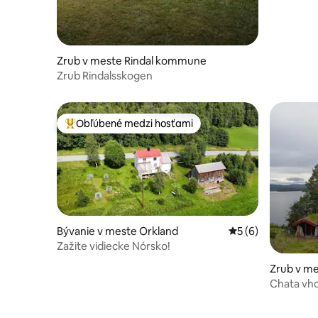
Zrub v meste Rindal kommune
Zrub Rindalsskogen
Obľúbené medzi hosťami
Najobľúbenejšie medzi hosťami
Bývanie v meste Orkland
Priemerné ohodnot
5 (6)
Zažite vidiecke Nórsko!
Zrub v me
Chata vho