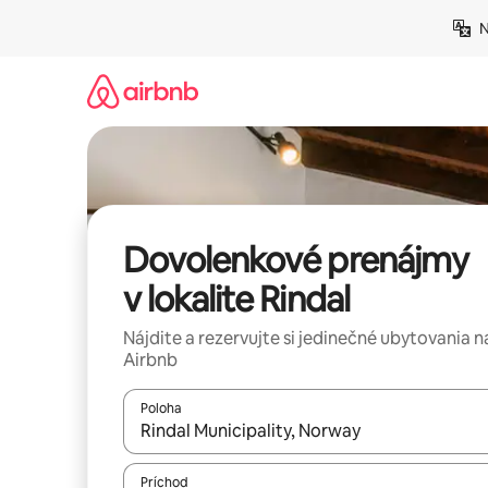
Preskočiť
N
na
obsah.
Dovolenkové prenájmy
v lokalite Rindal
Nájdite a rezervujte si jedinečné ubytovania n
Airbnb
Poloha
Keď budú výsledky k dispozícii, môžete si ich p
Príchod