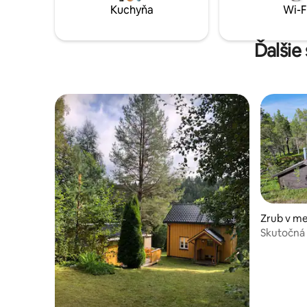
postele, 1 poschodová posteľ), možnosť
Kuchyňa
Wi-F
spať aj v podkroví. Prístavba s rozlohou 17
m2 so zimnou záhradou (má postele, ale
žiadne matrace)
Ďalšie
Zrub v me
Skutočná c
Helgetun