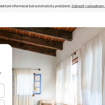
iektoré informácie boli automaticky preložené. 
Zobraziť v pôvodnom 
a
rechádzať pomocou klávesov so šípkami nahor a nadol alebo ich pres