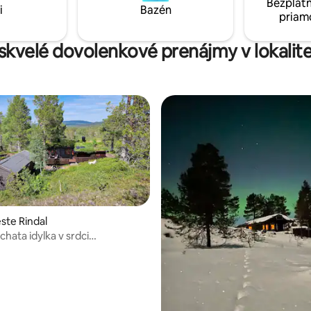
Bezplatn
i
Bazén
priam
 skvelé dovolenkové prenájmy v lokalite
ste Rindal
hata idylka v srdci
marka!