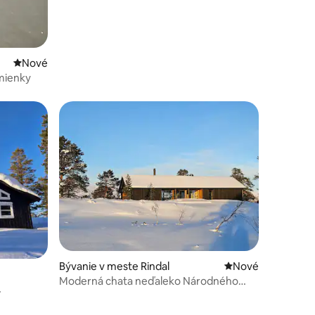
Nové ubytovanie
Nové
omienky
Bývanie v meste Rindal
Nové ubytovanie
Nové
Moderná chata neďaleko Národného
parku Trollheimen