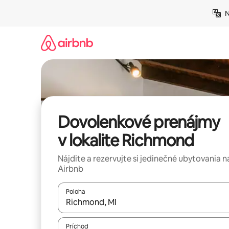
Preskočiť
N
na
obsah.
Dovolenkové prenájmy
v lokalite Richmond
Nájdite a rezervujte si jedinečné ubytovania n
Airbnb
Poloha
Keď budú výsledky k dispozícii, môžete si ich p
Príchod