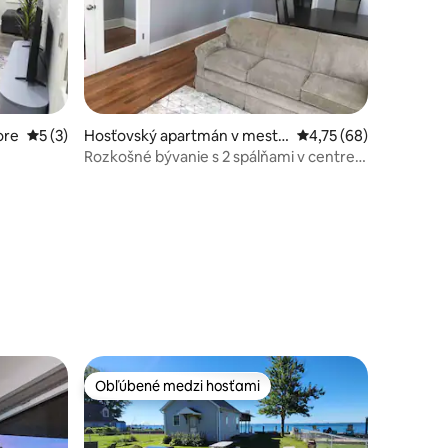
ore
Priemerné ohodnotenie 5 z 5, počet hodnotení: 3
5 (3)
Hosťovský apartmán v meste
Priemerné ohodnoteni
4,75 (68)
Richmond
Rozkošné bývanie s 2 spálňami v centre
Richmondu v štáte Michigan
notení: 10
Obľúbené medzi hosťami
Obľúbené medzi hosťami