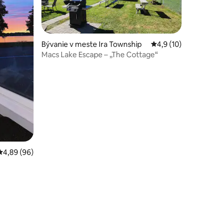
Bývanie v meste Ira Township
Priemerné ohodnoten
4,9 (10)
Macs Lake Escape – „The Cottage“
notení: 46
Priemerné ohodnotenie 4,89 z 5, počet hodnotení: 96
4,89 (96)