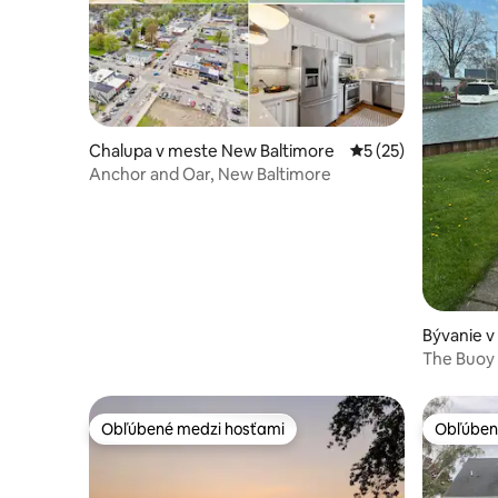
Chalupa v meste New Baltimore
Priemerné ohodnote
5 (25)
Anchor and Oar, New Baltimore
Bývanie v
The Buoy
Obľúbené medzi hosťami
Obľúben
Obľúbené medzi hosťami
Obľúben