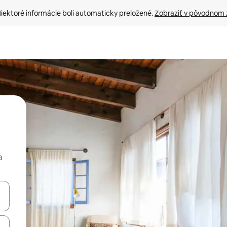
iektoré informácie boli automaticky preložené. 
Zobraziť v pôvodnom 
a
rechádzať pomocou klávesov so šípkami nahor a nadol alebo ich pres