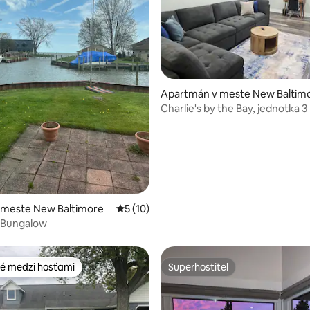
nie 5 z 5, počet hodnotení: 25
Apartmán v meste New Baltim
Charlie's by the Bay, jednotka 3
 meste New Baltimore
Priemerné ohodnotenie 5 z 5, počet hod
5 (10)
 Bungalow
é medzi hosťami
Superhostiteľ
é medzi hosťami
Superhostiteľ