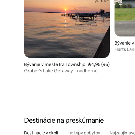
Bývanie v
nd
Harts Land
Bývanie v meste Ira Township
Priemerné ohodnotenie
4,95 (96)
Graber's Lake Getaway – nádherné
západy slnka! Skvelý výhľad
Destinácie na preskúmanie
Destinácie v okolí
Iné typy pobytov
Najzaujímave