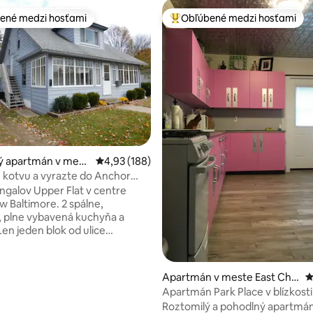
ené medzi hosťami
Obľúbené medzi hosťami
enejšie medzi hosťami
Najobľúbenejšie medzi hosťami
 4,97 z 5, počet hodnotení: 29
ý apartmán v mest
Priemerné ohodnotenie 4,93 z 5, počet hodno
4,93 (188)
ltimore
 kotvu a vyrazte do Anchor
ngalov Upper Flat v centre
timore. 2 spálne,
 plne vybavená kuchyňa a
n St s niekoľkými
iami, barmi, obchodmi so
, zmrzlinárňami a historickým
Apartmán v meste East Chin
P
timore. Park pri vode s
a
Apartmán Park Place v blízkosti 
iesočnatou plážou, priestormi na
Michigan
Roztomilý a pohodlný apartmán
lážou, rybárskym mólom a