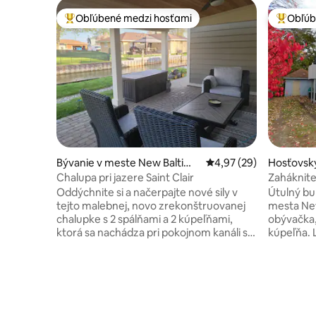
Obľúbené medzi hosťami
Obľúb
Najobľúbenejšie medzi hosťami
Najobľúb
Bývanie v meste New Baltimo
Priemerné ohodnotenie
4,97 (29)
Hosťovsk
re
e New Ba
Chalupa pri jazere Saint Clair
Zaháknite
Bay!
Oddýchnite si a načerpajte nové sily v
Útulný bu
tejto malebnej, novo zrekonštruovanej
mesta New Bal
chalupke s 2 spálňami a 2 kúpeľňami,
obývačka,
ktorá sa nachádza pri pokojnom kanáli s
kúpeľňa. Len jeden blok od ulice
priamym prístupom k jazeru St. Clair. Či
Washingto
už ste tu na rybolov, plavbu loďou, alebo
reštaurác
len na oddych, toto útulné miesto má
suvenírmi
všetko, čo potrebujete. Priamy prístup k
múzeom New Bal
jazeru St. Clair je ideálny na prvotriedny
čistou, p
rybolov a plavbu loďou. Kryté verandy na
piknik, p