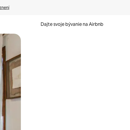
znení
Dajte svoje bývanie na Airbnb
kúmať pomocou dotykových gest či potiahnutia prstom.