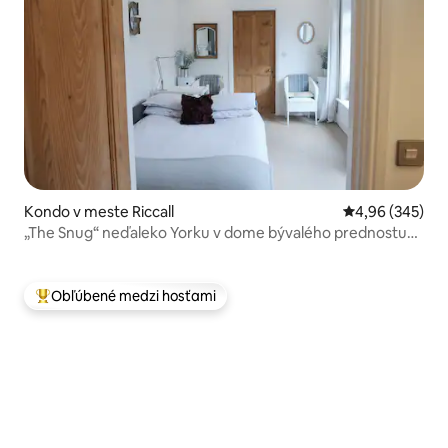
Kondo v meste Riccall
Priemerné ohod
4,96 (345)
„The Snug“ neďaleko Yorku v dome bývalého prednostu
stanice.
Obľúbené medzi hosťami
Najobľúbenejšie medzi hosťami