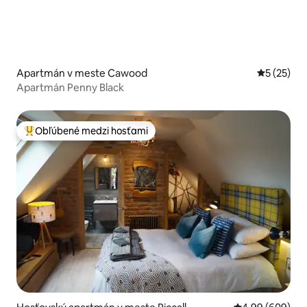
Apartmán v meste Cawood
Priemerné 
5 (25)
Apartmán Penny Black
Obľúbené medzi hosťami
Najobľúbenejšie medzi hosťami