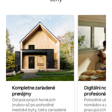
Kompletne zariadené
Digitálni nomá
prenájmy
profesionáli 
Od pokojných horských
Pohodlné ubyto
zrubov až po pohodlné
nomádov a pro
mestské byty, tieto zariadené
pracujúcich na 