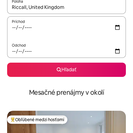
Poloha
Keď budú výsledky k dispozícii, môžete si ich prechádzať pom
Príchod
Odchod
Hľadať
Mesačné prenájmy v okolí
Obľúbené medzi hosťami
Najobľúbenejšie medzi hosťami