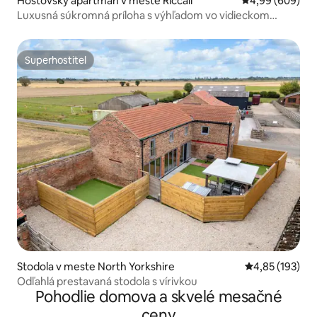
Hosťovský apartmán v meste Riccall
Priemerné ohod
4,99 (609)
Luxusná súkromná príloha s výhľadom vo vidieckom
prostredí
Superhostiteľ
Superhostiteľ
Stodola v meste North Yorkshire
Priemerné ohod
4,85 (193)
Odľahlá prestavaná stodola s vírivkou
Pohodlie domova a skvelé mesačné
ceny