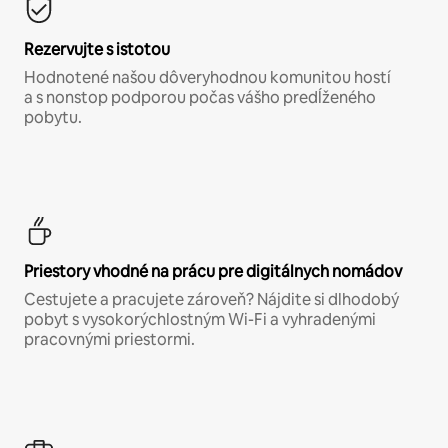
Rezervujte s istotou
Hodnotené našou dôveryhodnou komunitou hostí
a s nonstop podporou počas vášho predĺženého
pobytu.
Priestory vhodné na prácu pre digitálnych nomádov
Cestujete a pracujete zároveň? Nájdite si dlhodobý
pobyt s vysokorýchlostným Wi-Fi a vyhradenými
pracovnými priestormi.