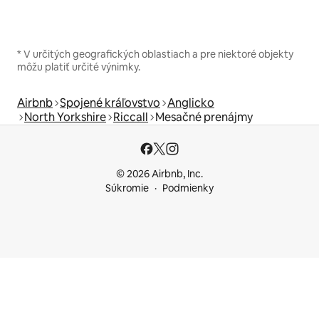
* V určitých geografických oblastiach a pre niektoré objekty
môžu platiť určité výnimky.
Airbnb
Spojené kráľovstvo
Anglicko
North Yorkshire
Riccall
Mesačné prenájmy
© 2026 Airbnb, Inc.
Súkromie
Podmienky