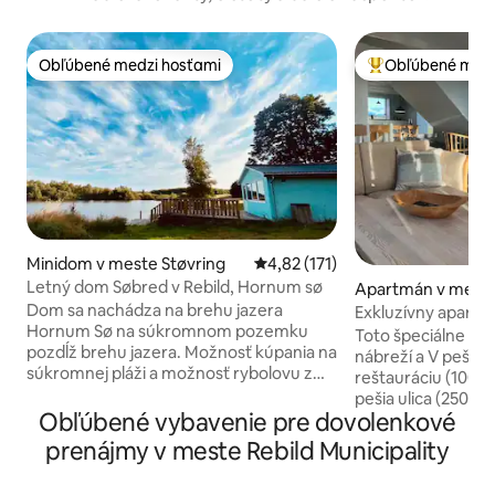
Obľúbené medzi hosťami
Obľúbené medz
Obľúbené medzi hosťami
Najobľúbenejšie 
Minidom v meste Støvring
Priemerné ohodnotenie 4,82 z 5
4,82 (171)
Letný dom Søbred v Rebild, Hornum sø
Apartmán v mest
Dom sa nachádza na brehu jazera
Exkluzívny apartm
Hornum Sø na súkromnom pozemku
Toto špeciálne bý
pozdĺž brehu jazera. Možnosť kúpania na
nábreží a V pešej 
súkromnej pláži a možnosť rybolovu z
reštauráciu (100 m
pobrežia jazera, ako aj miesto na
pešia ulica (250 m)
táborák. K dispozícii je kúpeľňa s
Obľúbené vybavenie pre dovolenkové
inteligentnými nab
toaletou a umývadlom a sprchovanie
Bývanie je zariad
prenájmy v meste Rebild Municipality
prebieha pod vonkajšou sprchou.
kuchyňou/obývacou
Kuchyňa s 2 varnými platňami,
prístup na strešnú