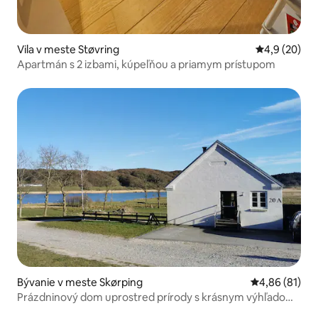
Vila v meste Støvring
Priemerné oh
4,9 (20)
Apartmán s 2 izbami, kúpeľňou a priamym prístupom
Bývanie v meste Skørping
Priemerné oho
4,86 (81)
Prázdninový dom uprostred prírody s krásnym výhľadom
na jazero