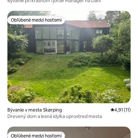
Bývanie pri krásnom fjorde Mariager na Dani
Obľúbené medzi hosťami
Obľúbené medzi hosťami
Bývanie v meste Skørping
Priemerné oh
4,91 (11)
Drevený dom a lesná idylka uprostred mesta
Obľúbené medzi hosťami