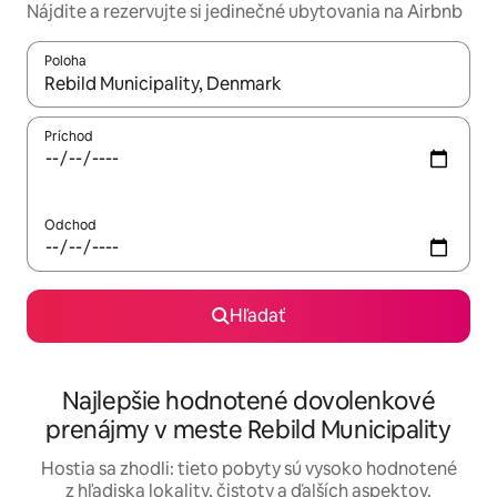
Nájdite a rezervujte si jedinečné ubytovania na Airbnb
Poloha
Keď budú výsledky k dispozícii, môžete si ich prechádzať pom
Príchod
Odchod
Hľadať
Najlepšie hodnotené dovolenkové
prenájmy v meste Rebild Municipality
Hostia sa zhodli: tieto pobyty sú vysoko hodnotené
z hľadiska lokality, čistoty a ďalších aspektov.