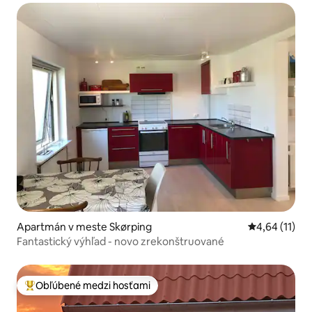
Apartmán v meste Skørping
Priemerné oh
4,64 (11)
Fantastický výhľad - novo zrekonštruované
Obľúbené medzi hosťami
Najobľúbenejšie medzi hosťami