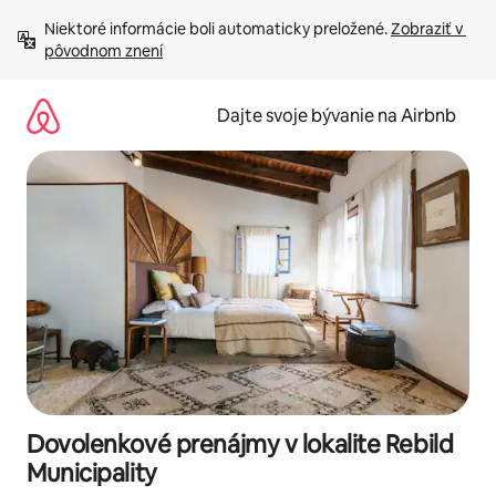
Preskočiť
Niektoré informácie boli automaticky preložené. 
Zobraziť v 
na
pôvodnom znení
obsah.
Dajte svoje bývanie na Airbnb
Dovolenkové prenájmy v lokalite Rebild
Municipality