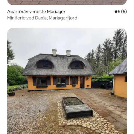
Apartmán v meste Mariager
Priemerné
5 (6)
Miniferie ved Dania, Mariagerfjord