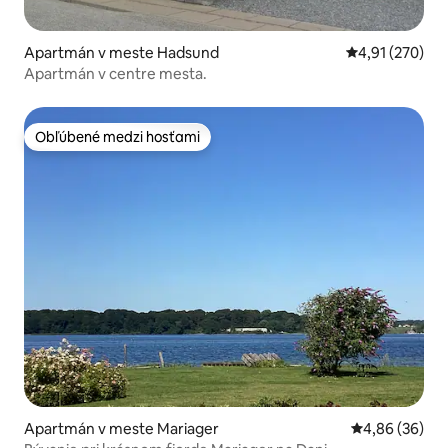
Apartmán v meste Hadsund
Priemerné ohod
4,91 (270)
Apartmán v centre mesta.
Obľúbené medzi hosťami
Obľúbené medzi hosťami
Apartmán v meste Mariager
Priemerné oho
4,86 (36)