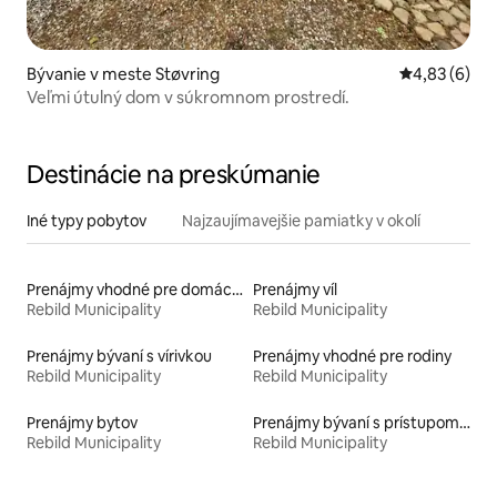
Bývanie v meste Støvring
Priemerné oh
4,83 (6)
Veľmi útulný dom v súkromnom prostredí.
Destinácie na preskúmanie
Iné typy pobytov
Najzaujímavejšie pamiatky v okolí
Prenájmy vhodné pre domáce zvieratá
Prenájmy víl
Rebild Municipality
Rebild Municipality
Prenájmy bývaní s vírivkou
Prenájmy vhodné pre rodiny
Rebild Municipality
Rebild Municipality
Prenájmy bytov
Prenájmy bývaní s prístupom k jazeru
Rebild Municipality
Rebild Municipality