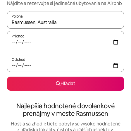
Nájdite a rezervujte si jedinečné ubytovania na Airbnb
Poloha
Keď budú výsledky k dispozícii, môžete si ich prechádzať pom
Príchod
Odchod
Hľadať
Najlepšie hodnotené dovolenkové
prenájmy v meste Rasmussen
Hostia sa zhodli: tieto pobyty sú vysoko hodnotené
z hľadiska lokality, čistoty a ďalších aspektov.