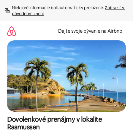
Preskočiť
Niektoré informácie boli automaticky preložené. 
Zobraziť v 
na
pôvodnom znení
obsah.
Dajte svoje bývanie na Airbnb
Dovolenkové prenájmy v lokalite
Rasmussen