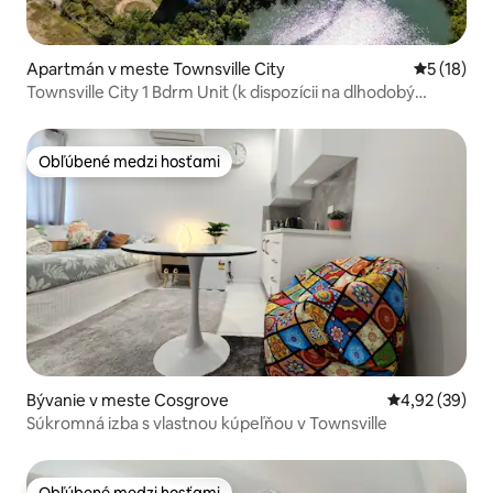
Apartmán v meste Townsville City
Priemerné 
5 (18)
Townsville City 1 Bdrm Unit (k dispozícii na dlhodobý
pobyt)
Obľúbené medzi hosťami
Obľúbené medzi hosťami
Bývanie v meste Cosgrove
Priemerné oho
4,92 (39)
Súkromná izba s vlastnou kúpeľňou v Townsville
Obľúbené medzi hosťami