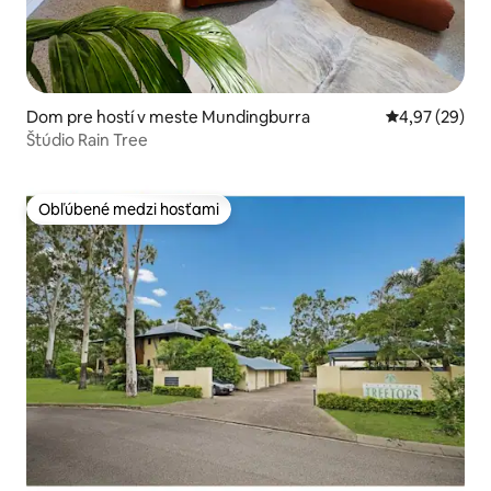
Dom pre hostí v meste Mundingburra
Priemerné oho
4,97 (29)
Štúdio Rain Tree
Obľúbené medzi hosťami
Obľúbené medzi hosťami