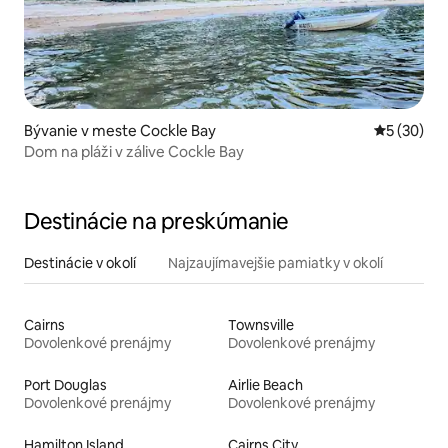
Bývanie v meste Cockle Bay
Priemerné 
5 (30)
Dom na pláži v zálive Cockle Bay
Destinácie na preskúmanie
Destinácie v okolí
Najzaujímavejšie pamiatky v okolí
Cairns
Townsville
Dovolenkové prenájmy
Dovolenkové prenájmy
Port Douglas
Airlie Beach
Dovolenkové prenájmy
Dovolenkové prenájmy
Hamilton Island
Cairns City