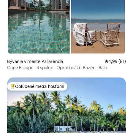
Bývanie v meste Pallarenda
Priemerné oho
4,99 (81)
Cape Escape · 4 spálne · Oproti pláži · Bazén · Balík
Obľúbené medzi hosťami
Najobľúbenejšie medzi hosťami