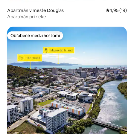
Apartmán v meste Douglas
Priemerné oho
4,95 (19)
Apartmán pri rieke
Obľúbené medzi hosťami
Obľúbené medzi hosťami