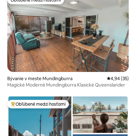
Obľúbené medzi hosťami
Bývanie v meste Mundingburra
Priemerné oho
4,94 (35)
Magické Moderné Mundingburra Klasické Queenslander
Obľúbené medzi hosťami
Najobľúbenejšie medzi hosťami