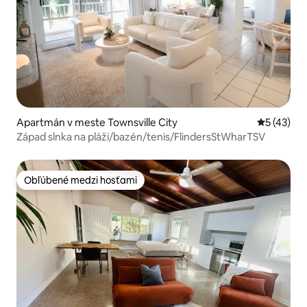
Apartmán v meste Townsville City
Priemerné 
5 (43)
Západ slnka na pláži/bazén/tenis/FlindersStWharTSV
Obľúbené medzi hosťami
Obľúbené medzi hosťami