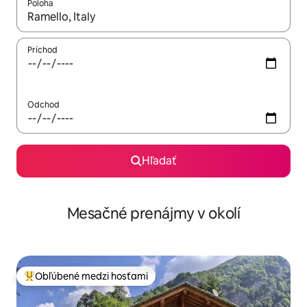
Poloha
Keď budú výsledky k dispozícii, môžete si ich prechádzať pom
Príchod
Odchod
Hľadať
Mesačné prenájmy v okolí
Obľúbené medzi hosťami
Najobľúbenejšie medzi hosťami