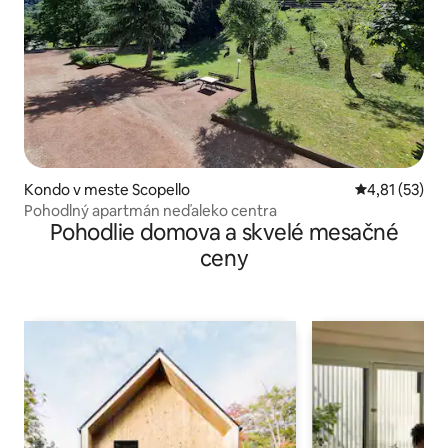
Kondo v meste Scopello
Priemerné oh
4,81 (53)
Pohodlný apartmán neďaleko centra
Pohodlie domova a skvelé mesačné
ceny