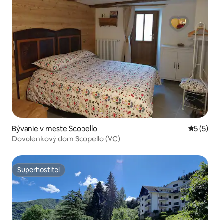
Bývanie v meste Scopello
Priemerné
5 (5)
Dovolenkový dom Scopello (VC)
Superhostiteľ
Superhostiteľ