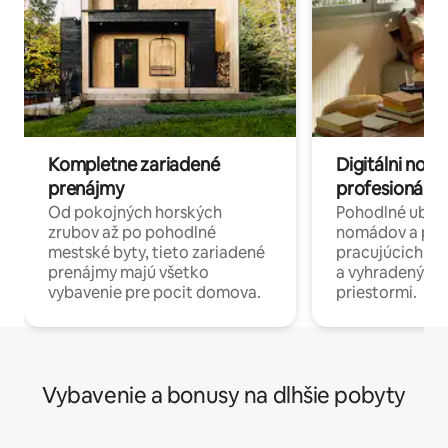
Kompletne zariadené
Digitálni nomá
prenájmy
profesionáli 
Od pokojných horských
Pohodlné ubyto
zrubov až po pohodlné
nomádov a pro
mestské byty, tieto zariadené
pracujúcich na 
prenájmy majú všetko
a vyhradenými
vybavenie pre pocit domova.
priestormi.
Vybavenie a bonusy na dlhšie pobyty