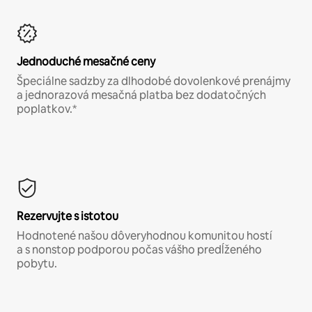
Jednoduché mesačné ceny
Špeciálne sadzby za dlhodobé dovolenkové prenájmy
a jednorazová mesačná platba bez dodatočných
poplatkov.*
Rezervujte s istotou
Hodnotené našou dôveryhodnou komunitou hostí
a s nonstop podporou počas vášho predĺženého
pobytu.