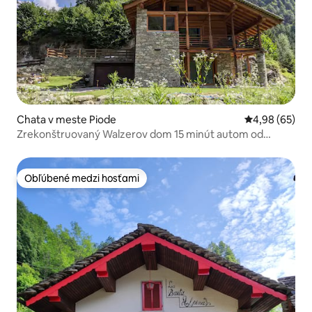
Chata v meste Piode
Priemerné oho
4,98 (65)
Zrekonštruovaný Walzerov dom 15 minút autom od
Alagny
Obľúbené medzi hosťami
Obľúbené medzi hosťami