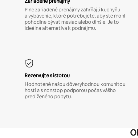
Zariadené prenájmy
Plne zariadené prenájmy zahŕňajú kuchyňu
a vybavenie, ktoré potrebujete, aby ste mohli
pohodlne bývať mesiac alebo dlhšie. Je to
ideálna alternatíva k podnájmu.
Rezervujte s istotou
Hodnotené našou dôveryhodnou komunitou
hostí a s nonstop podporou počas vášho
predĺženého pobytu.
O