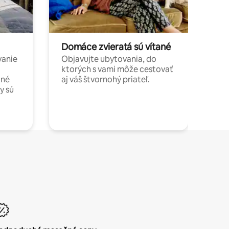
Domáce zvieratá sú vítané
vanie
Objavujte ubytovania, do
ktorých s vami môže cestovať
jné
aj váš štvornohý priateľ.
y sú