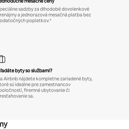
ednoduché mesačné ceny
peciálne sadzby za dlhodobé dovolenkové
renájmy a jednorazová mesačná platba bez
odatočných poplatkov.*
ľadáte byty so službami?
a Airbnb nájdete kompletne zariadené byty,
toré sú ideálne pre zamestnancov
poločností, firemné ubytovanie či
resťahovanie sa.
my