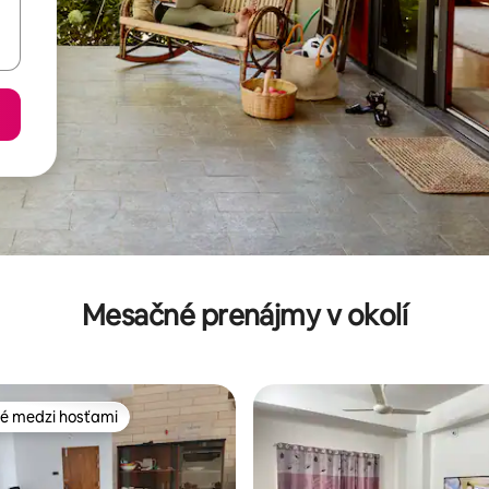
Mesačné prenájmy v okolí
é medzi hosťami
é medzi hosťami