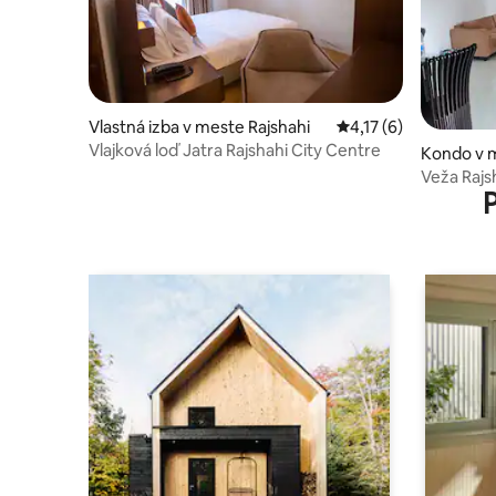
Vlastná izba v meste Rajshahi
Priemerné ohodnoteni
4,17 (6)
Vlajková loď Jatra Rajshahi City Centre
Kondo v m
Veža Rajs
páry)