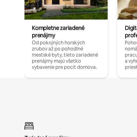
Kompletne zariadené
Digit
prenájmy
prof
Od pokojných horských
Pohod
zrubov až po pohodlné
nomá
mestské byty, tieto zariadené
pracu
prenájmy majú všetko
a vy
vybavenie pre pocit domova.
pries