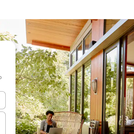
o
rechádzať pomocou klávesov so šípkami nahor a nadol alebo ich pres