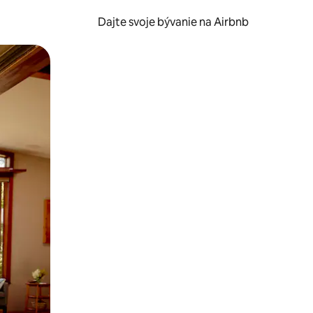
Dajte svoje bývanie na Airbnb
kúmať pomocou dotykových gest či potiahnutia prstom.