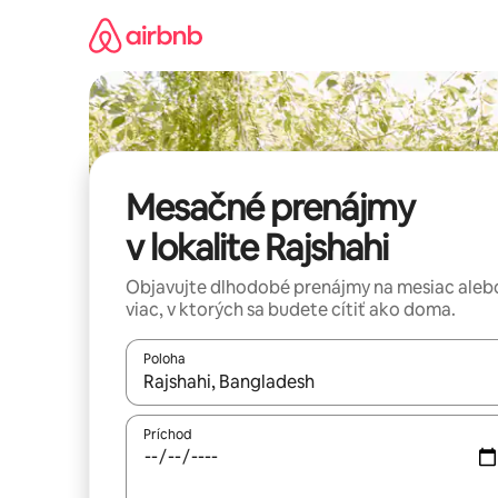
Preskočiť
na
obsah.
Mesačné prenájmy
v lokalite Rajshahi
Objavujte dlhodobé prenájmy na mesiac aleb
viac, v ktorých sa budete cítiť ako doma.
Poloha
Keď budú výsledky k dispozícii, môžete si ich p
Príchod