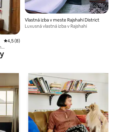
Vlastná izba v meste Rajshahi District
Luxusná vlastná izba v Rajshahi
dnotení: 6
Priemerné ohodnotenie 4,5 z 5, počet hodnotení: 8
4,5 (8)
m
y