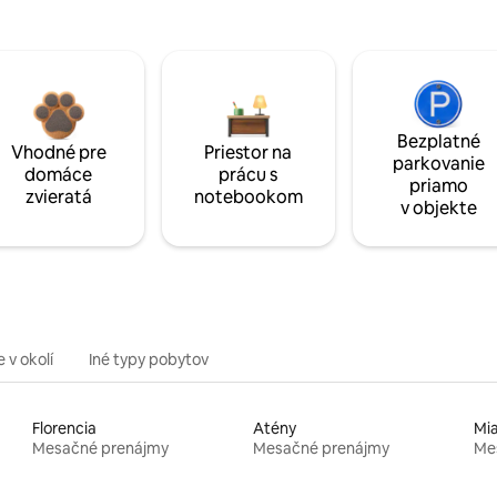
Bezplatné
Vhodné pre
Priestor na
parkovanie
domáce
prácu s
priamo
zvieratá
notebookom
v objekte
 v okolí
Iné typy pobytov
Florencia
Atény
Mi
Mesačné prenájmy
Mesačné prenájmy
Me