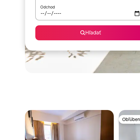
Odchod
Hľadať
Obľúben
Obľúben