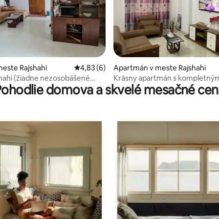
e 4,17 z 5, počet hodnotení: 6
este Rajshahi
Priemerné ohodnotenie 4,83 z 5, počet ho
4,83 (6)
Apartmán v meste Rajshahi
hahi (žiadne nezosobášené
Krásny apartmán s kompletný
Pohodlie domova a skvelé mesačné cen
moderným vybavením