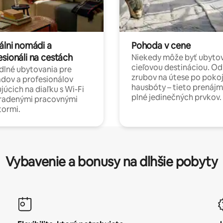
álni nomádi a
Pohoda v cene
esionáli na cestách
Niekedy môže byť ubyto
cieľovou destináciou. Od
lné ubytovania pre
zrubov na útese po poko
dov a profesionálov
hausbóty – tieto prenájm
júcich na diaľku s Wi-Fi
plné jedinečných prvkov.
hradenými pracovnými
tormi.
Vybavenie a bonusy na dlhšie pobyty