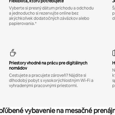
Flexibilita, ktorú potrebujete
J
Vyberte si presný dátum príchodu a odchodu
Š
a jednoducho si rezervujte online bez
p
akýchkoľvek dodatočných záväzkov alebo
d
papierovania.*
Priestory vhodné na prácu pre digitálnych
H
nomádov
N
Cestujete a pracujete zároveň? Nájdite si
k
dlhodobý pobyt s vysokorýchlostným Wi-Fi a
s
vyhradenými pracovnými priestormi.
p
bľúbené vybavenie na mesačné prenáj