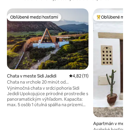
Obľúbené medzi hosťami
Obľúbené medz
Obľúbené medzi hosťami
Najobľúbenejšie 
Chata v meste Sidi Jadidi
Priemerné ohodnotenie 4,82 z 
4,82 (11)
Chata na vrchole 20 minút od
Hammametu
Výnimočná chata v srdci pohoria Sidi
Jedidi Upokojujúce prírodné prostredie s
panoramatickým výhľadom. Kapacita:
max. 5 osôb 1 útulná spálňa na prízemí
1 medziposchodie so spacími miestami
Svetlá obývačka s priamym výhľadom na
hory, les, jazero a more. Plne vybavená
Apartmán v mes
kuchyňa Klimatizácia Vnútorný a
met
Arabské hosťovské