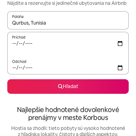
Nájdite a rezervujte si jedinečné ubytovania na Airbnb
Poloha
Keď budú výsledky k dispozícii, môžete si ich prechádzať pom
Príchod
Odchod
Hľadať
Najlepšie hodnotené dovolenkové
prenájmy v meste Korbous
Hostia sa zhodli: tieto pobyty sú vysoko hodnotené
z hľadiska lokality, čistoty a ďalších aspektov.