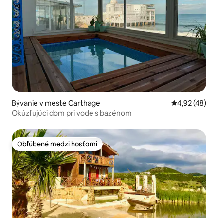
Bývanie v meste Carthage
Priemerné oho
4,92 (48)
Okúzľujúci dom pri vode s bazénom
Obľúbené medzi hosťami
Obľúbené medzi hosťami