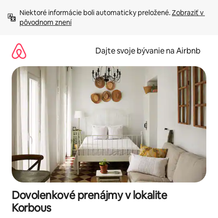
Preskočiť
Niektoré informácie boli automaticky preložené. 
Zobraziť v 
na
pôvodnom znení
obsah.
Dajte svoje bývanie na Airbnb
Dovolenkové prenájmy v lokalite
Korbous