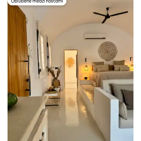
Obľúbené medzi hosťami
Obľúbené medzi hosťami