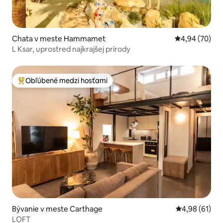
Chata v meste Hammamet
Priemerné oho
4,94 (70)
L Ksar, uprostred najkrajšej prírody
Obľúbené medzi hosťami
Najobľúbenejšie medzi hosťami
Bývanie v meste Carthage
Priemerné oho
4,98 (61)
LOFT