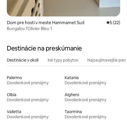
Dom pre hostí v meste Hammamet Sud
Priemerné 
5 (22)
Bungalov l'Olivier Bleu 1
Destinácie na preskúmanie
Destinácie v okolí
Iné typy pobytov
Najzaujímavejšie pami
Palermo
Katania
Dovolenkové prenájmy
Dovolenkové prenájmy
Olbia
Alghero
Dovolenkové prenájmy
Dovolenkové prenájmy
Valletta
Taormina
Dovolenkové prenájmy
Dovolenkové prenájmy