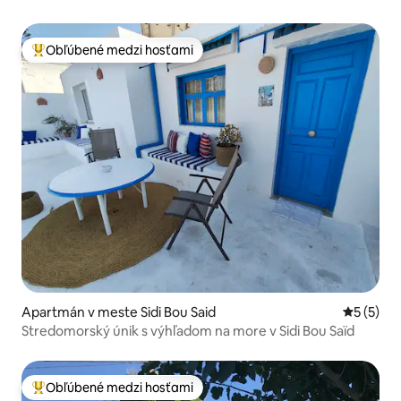
Obľúbené medzi hosťami
Najobľúbenejšie medzi hosťami
Apartmán v meste Sidi Bou Said
Priemerné
5 (5)
Stredomorský únik s výhľadom na more v Sidi Bou Saïd
Obľúbené medzi hosťami
Najobľúbenejšie medzi hosťami