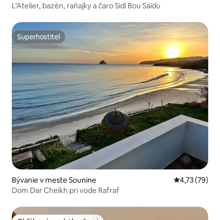
L’Atelier, bazén, raňajky a čaro Sidi Bou Saïdu
Superhostiteľ
Superhostiteľ
Bývanie v meste Sounine
Priemerné oho
4,73 (79)
Dom Dar Cheikh pri vode Rafraf