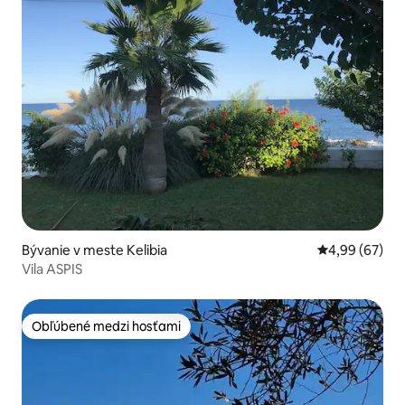
Bývanie v meste Kelibia
Priemerné oho
4,99 (67)
Vila ASPIS
Obľúbené medzi hosťami
Obľúbené medzi hosťami