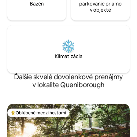
Bazén
parkovanie priamo
v objekte
Klimatizácia
Ďalšie skvelé dovolenkové prenájmy
v lokalite Queniborough
Obľúbené medzi hosťami
Najobľúbenejšie medzi hosťami