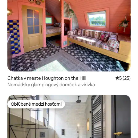
Chatka v meste Houghton on the Hill
Priemerné 
5 (25)
Nomádsky glampingový domček a vírivka
Obľúbené medzi hosťami
Obľúbené medzi hosťami