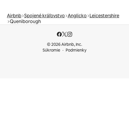
Airbnb
Spojené kráľovstvo
Anglicko
Leicestershire
Queniborough
© 2026 Airbnb, Inc.
Súkromie
Podmienky