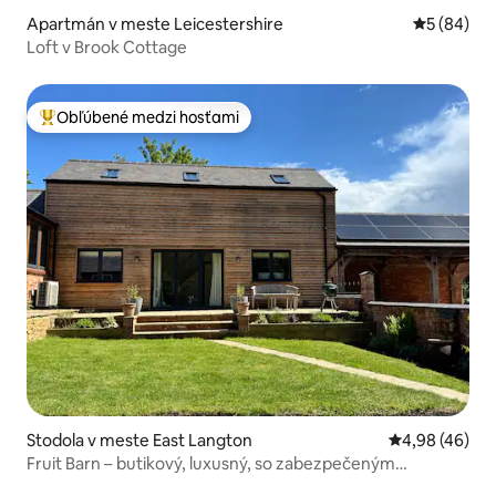
Apartmán v meste Leicestershire
Priemerné 
5 (84)
Loft v Brook Cottage
Obľúbené medzi hosťami
Najobľúbenejšie medzi hosťami
Stodola v meste East Langton
Priemerné oho
4,98 (46)
Fruit Barn – butikový, luxusný, so zabezpečeným
parkovaním.