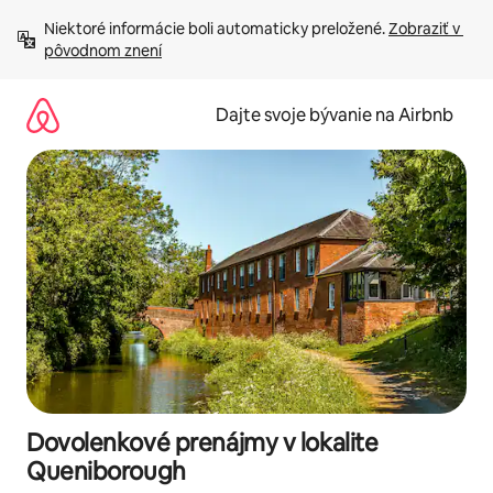
Preskočiť
Niektoré informácie boli automaticky preložené. 
Zobraziť v 
na
pôvodnom znení
obsah.
Dajte svoje bývanie na Airbnb
Dovolenkové prenájmy v lokalite
Queniborough