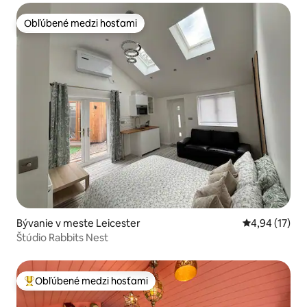
Obľúbené medzi hosťami
Obľúbené medzi hosťami
Bývanie v meste Leicester
Priemerné oho
4,94 (17)
Štúdio Rabbits Nest
Obľúbené medzi hosťami
Najobľúbenejšie medzi hosťami