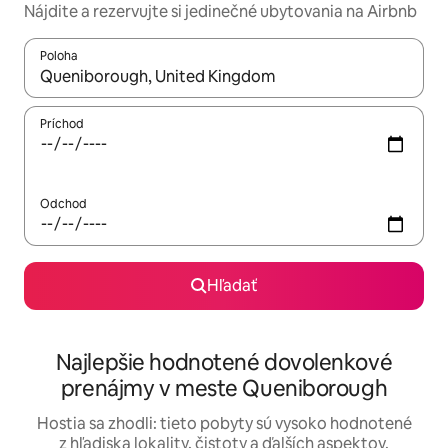
Nájdite a rezervujte si jedinečné ubytovania na Airbnb
Poloha
Keď budú výsledky k dispozícii, môžete si ich prechádzať pom
Príchod
Odchod
Hľadať
Najlepšie hodnotené dovolenkové
prenájmy v meste Queniborough
Hostia sa zhodli: tieto pobyty sú vysoko hodnotené
z hľadiska lokality, čistoty a ďalších aspektov.