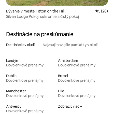
Bývanie v meste Titton on the Hill
Priemerné 
5 (28)
Silvan Lodge Pokoj, súkromie a čistý pokoj
Destinácie na preskúmanie
Destinácie v okolí
Najzaujímavejšie pamiatky v okolí
Londýn
Amsterdam
Dovolenkové prenájmy
Dovolenkové prenájmy
Dublin
Brusel
Dovolenkové prenájmy
Dovolenkové prenájmy
Manchester
Lille
Dovolenkové prenájmy
Dovolenkové prenájmy
Antverpy
Zobraziť viac
Dovolenkové prenájmy