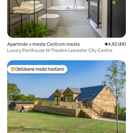
Apartmán v meste Centrum mesta
Priemerné oho
4,92 (49)
Luxury Penthouse NrTheatre Leicester City Centre
Obľúbené medzi hosťami
Najobľúbenejšie medzi hosťami