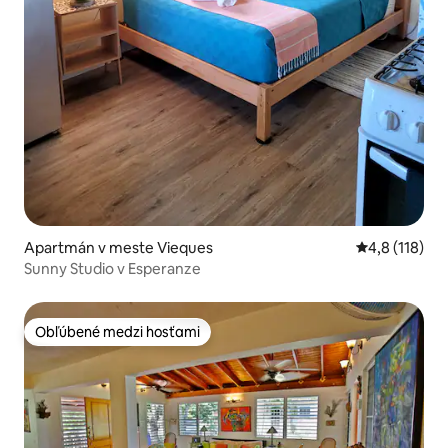
Apartmán v meste Vieques
Priemerné oh
4,8 (118)
Sunny Studio v Esperanze
Obľúbené medzi hosťami
Obľúbené medzi hosťami