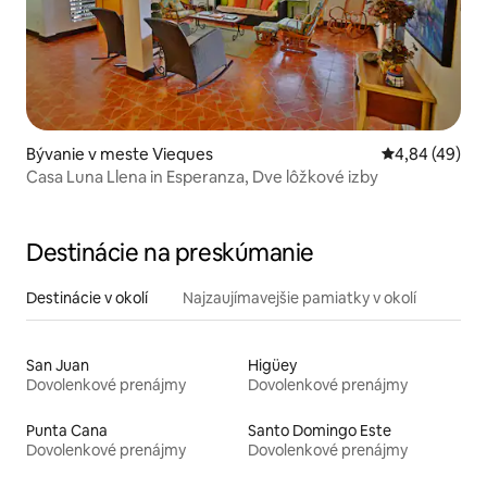
Bývanie v meste Vieques
Priemerné oho
4,84 (49)
Casa Luna Llena in Esperanza, Dve lôžkové izby
Destinácie na preskúmanie
Destinácie v okolí
Najzaujímavejšie pamiatky v okolí
San Juan
Higüey
Dovolenkové prenájmy
Dovolenkové prenájmy
Punta Cana
Santo Domingo Este
Dovolenkové prenájmy
Dovolenkové prenájmy