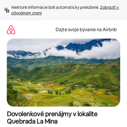
Preskočiť
Niektoré informácie boli automaticky preložené. 
Zobraziť v 
na
pôvodnom znení
obsah.
Dajte svoje bývanie na Airbnb
Dovolenkové prenájmy v lokalite
Quebrada La Mina