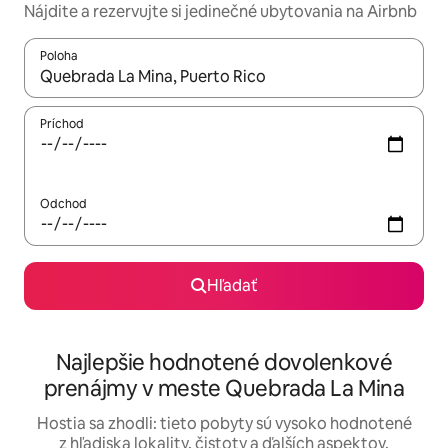
Nájdite a rezervujte si jedinečné ubytovania na Airbnb
Poloha
Keď budú výsledky k dispozícii, môžete si ich prechádzať pom
Príchod
Odchod
Hľadať
Najlepšie hodnotené dovolenkové
prenájmy v meste Quebrada La Mina
Hostia sa zhodli: tieto pobyty sú vysoko hodnotené
z hľadiska lokality, čistoty a ďalších aspektov.