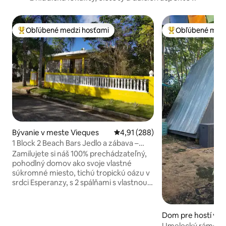
Obľúbené medzi hosťami
Obľúbené medz
Najobľúbenejšie medzi hosťami
Najobľúbenejšie 
Bývanie v meste Vieques
Priemerné ohodnotenie 4,91 z 5
4,91 (288)
1 Block 2 Beach Bars Jedlo a zábava –
najlepšie 3BR/2BA!
Zamilujete si náš 100% prechádzateľný,
pohodlný domov ako svoje vlastné
súkromné miesto, tichú tropickú oázu v
srdci Esperanzy, s 2 spálňami s vlastnou
kúpeľňou + 1 spálňou + rozkladacou
pohovkou; 2 kúpeľne s dvojitou
umývadlovou súpravou vo vnútri, plus
Dom pre hostí v m
vonkajšia sprcha; slnečné, pred dažďom
ues
Umelecký rámček v