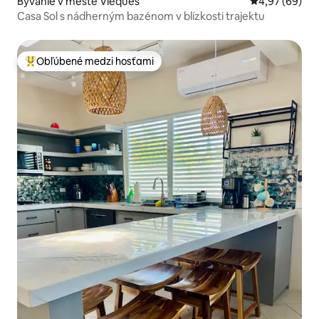
Bývanie v meste Vieques
Priemerné oho
4,97 (69)
Casa Sol s nádherným bazénom v blízkosti trajektu
Obľúbené medzi hosťami
Najobľúbenejšie medzi hosťami