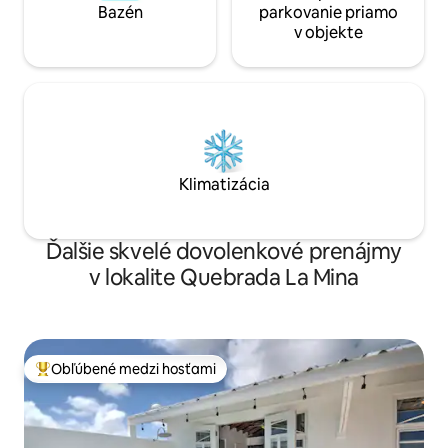
Bazén
parkovanie priamo
v objekte
Klimatizácia
Ďalšie skvelé dovolenkové prenájmy
v lokalite Quebrada La Mina
Obľúbené medzi hosťami
Najobľúbenejšie medzi hosťami