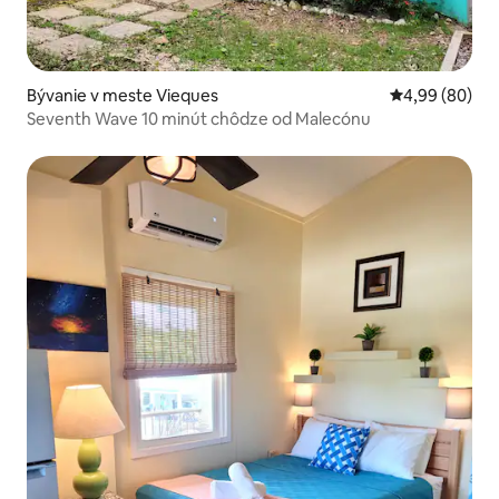
Bývanie v meste Vieques
Priemerné oho
4,99 (80)
Seventh Wave 10 minút chôdze od Malecónu