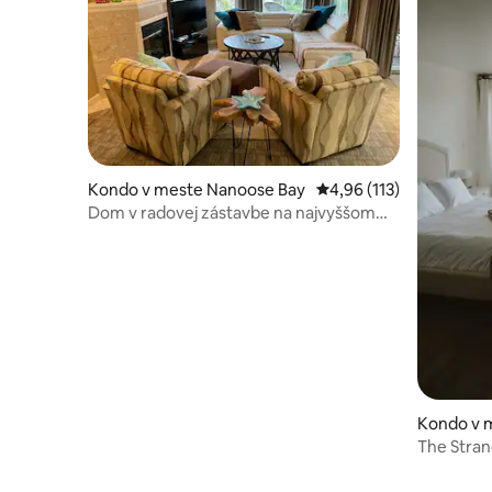
Kondo v meste Nanoose Bay
Priemerné ohodnotenie 
4,96 (113)
Dom v radovej zástavbe na najvyššom
poschodí s výhľadom na oceán a
vybavením
Kondo v 
y
The Stran