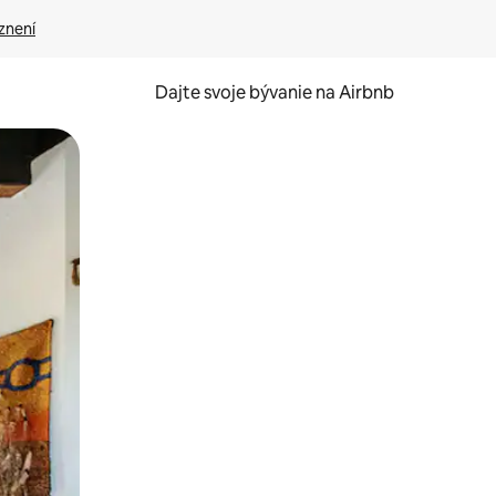
znení
Dajte svoje bývanie na Airbnb
kúmať pomocou dotykových gest či potiahnutia prstom.