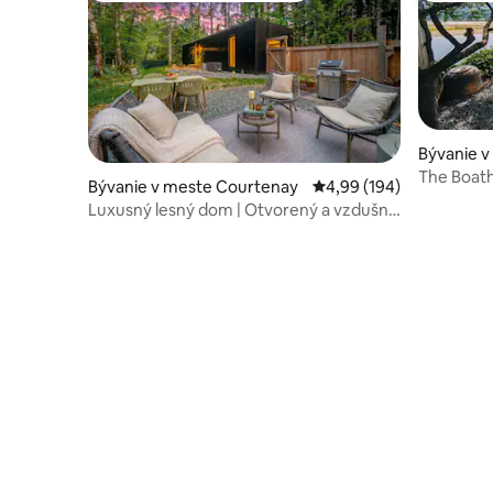
Bývanie 
The Boath
Bývanie v meste Courtenay
Priemerné ohodnotenie 
4,99 (194)
luxusnou
Luxusný lesný dom | Otvorený a vzdušný
| 1 min od chodníčkov