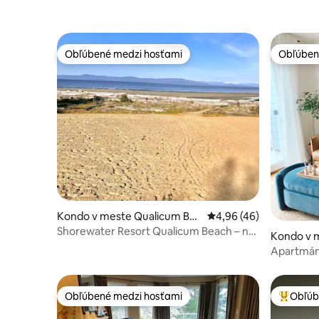
Obľúbené medzi hosťami
Obľúben
Obľúbené medzi hosťami
Obľúben
Kondo v meste Qualicum Bea
Priemerné ohodnotenie
4,96 (46)
ch
Shorewater Resort Qualicum Beach – na
Kondo v 
brehu
Apartmán B
Obľúbené medzi hosťami
Obľúb
Obľúbené medzi hosťami
Najobľúb