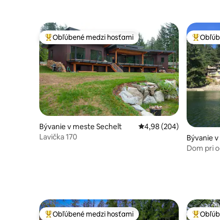
Obľúbené medzi hosťami
Obľúb
Najobľúbenejšie medzi hosťami
Najobľúb
Bývanie v meste Sechelt
Priemerné ohodnotenie 
4,98 (204)
Lavička 170
Bývanie 
Dom pri o
samostatn
Obľúbené medzi hosťami
Obľúb
Najobľúbenejšie medzi hosťami
Najobľúb