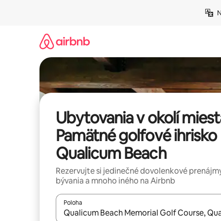
Preskočiť
N
na
obsah.
Ubytovania v okolí miest
Pamätné golfové ihrisko
Qualicum Beach
Rezervujte si jedinečné dovolenkové prenájmy
bývania a mnoho iného na Airbnb
Poloha
Keď budú výsledky k dispozícii, môžete si ich p