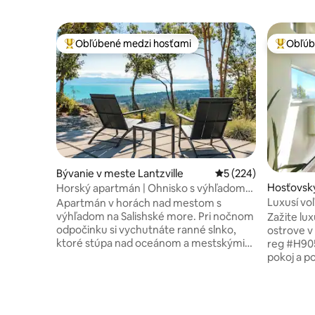
Obľúbené medzi hosťami
Obľúb
Najobľúbenejšie medzi hosťami
Najobľúb
Bývanie v meste Lantzville
Priemerné ohodnoten
5 (224)
Hosťovsk
Horský apartmán | Ohnisko s výhľadom
e Denman
na oceán | Plne vybavená kuchyňa
Luxusí vo
Apartmán v horách nad mestom s
rustikáln
výhľadom na Salishské more. Pri nočnom
Zažite lux
odpočinku si vychutnáte ranné slnko,
ostrove v 
ktoré stúpa nad oceánom a mestskými
reg #H905
svetlami. ★„Obrázky nevystihujú, aké
pokoj a p
úžasné je toto miesto a výhľad!“ -Kylene
vytvoren
☞ Horský apartmán s rozlohou 646 stôp ²
manželská
a 10-palcovými stropmi ☞ Nespresso,
vlastná i
French Press a odkvapkávacia káva ☞
na oceán.