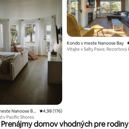
Kondo v meste Nanoose Bay
Vitajte v Salty Paws: Rezortový
4,96 z 5, počet hodnotení: 113
vírivka
meste Nanoose Ba
Priemerné ohodnotenie 4,98 z 5, počet hodno
4,98 (176)
d v Pacific Shores
Prenájmy domov vhodných pre rodiny