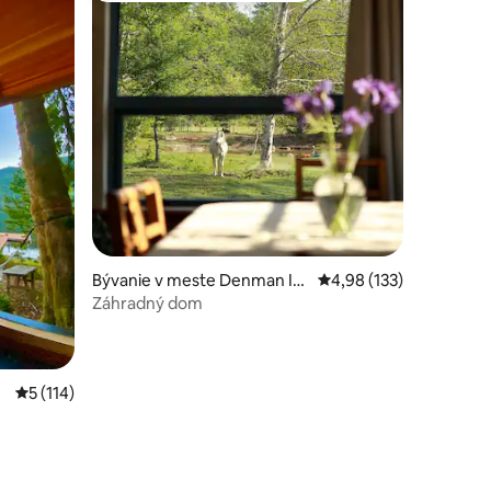
tení: 104
Bývanie v meste Denman Isl
Priemerné ohodnotenie
4,98 (133)
and
Záhradný dom
Priemerné ohodnotenie 5 z 5, počet hodnotení: 114
5 (114)