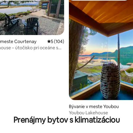
v meste Courtenay
Priemerné ohodnotenie 5 z 5, počet hodno
5 (104)
ouse – útočisko pri oceáne s
4,99 z 5, počet hodnotení: 194
 saunou
Bývanie v meste Youbou
Youbou Lakehouse
Prenájmy bytov s klimatizáciou