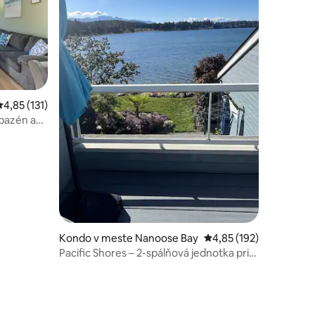
Priemerné ohodnotenie 4,85 z 5, počet hodnotení: 131
4,85 (131)
 bazén a
Kondo v meste Nanoose Bay
Priemerné ohodnotenie
4,85 (192)
Pacific Shores – 2-spálňová jednotka pri
oceáne s terasou
tení: 176