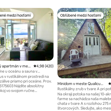
ené medzi hosťami
Obľúbené medzi hosťami
enejšie medzi hosťami
Obľúbené medzi hosťami
ie 5 z 5, počet hodnotení: 224
ý apartmán v mest
Priemerné ohodnotenie 4,98 z 5, počet hodn
4,98 (420)
 Island
ľne u oceánu a sauna v
om prostredí
us v rustikálnom prostredí na
zálive priamo pri oceáne. Prov.
Minidom v meste Qualicum
P
175603 Nájdite absolútny
Beach
Rustikálny zrub v tvare A pri po
okoj vo svojom ručne
podkrovím a terasou
Na okraji potoka na našej 10-ak
om apartmáne. Luxusná
farme sa nachádza naša maleb
 posteľ, kúpeľňová spa, vaša
chata v tvare A s rozlohou 275
nfračervená sauna s výhľadom
štvorcových. Sledujte, ako mes
 Vypnite, oddýchnite si a