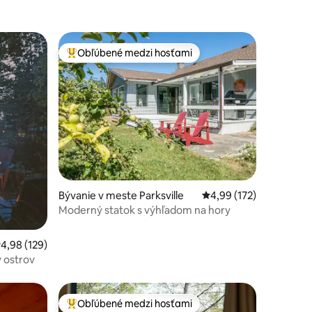
Obľúbené medzi hosťami
Najobľúbenejšie medzi hosťami
otení: 406
Bývanie v meste Parksville
Priemerné ohodnotenie
4,99 (172)
Moderný statok s výhľadom na hory
riemerné ohodnotenie 4,98 z 5, počet hodnotení: 129
4,98 (129)
ý ostrov
Obľúbené medzi hosťami
Najobľúbenejšie medzi hosťami