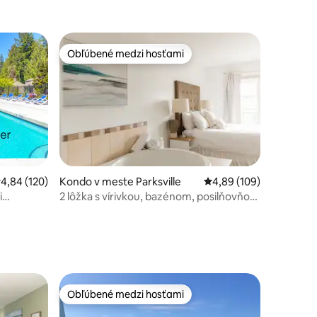
Obľúbené medzi hosťami
Obľúbené medzi hosťami
riemerné ohodnotenie 4,84 z 5, počet hodnotení: 120
4,84 (120)
Kondo v meste Parksville
Priemerné ohodnotenie 
4,89 (109)
i
2 lôžka s vírivkou, bazénom, posilňovňou,
hlbokou vaňou a kuchyňou
otení: 181
Obľúbené medzi hosťami
Obľúbené medzi hosťami