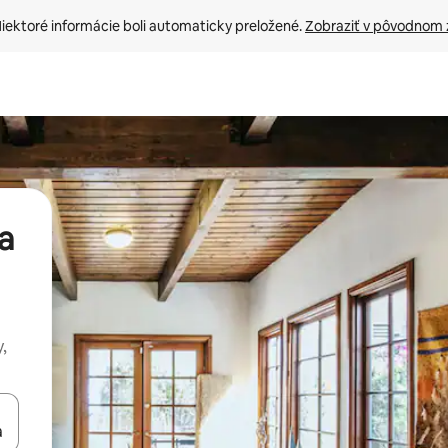
iektoré informácie boli automaticky preložené. 
Zobraziť v pôvodnom 
a
,
rechádzať pomocou klávesov so šípkami nahor a nadol alebo ich pres