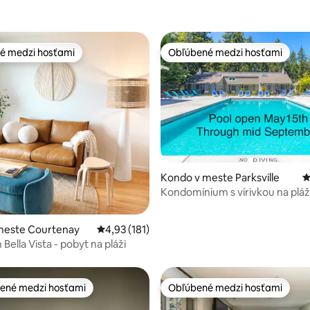
é medzi hosťami
Obľúbené medzi hosťami
é medzi hosťami
Obľúbené medzi hosťami
Kondo v meste Parksville
P
Kondomínium s vírivkou na pláž
Rathtrevor
 4,96 z 5, počet hodnotení: 46
meste Courtenay
Priemerné ohodnotenie 4,93 z 5, počet hodn
4,93 (181)
ella Vista - pobyt na pláži
ené medzi hosťami
Obľúbené medzi hosťami
enejšie medzi hosťami
Obľúbené medzi hosťami