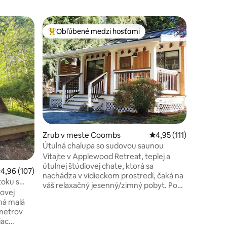
Zrub v m
Obľúbené medzi hosťami
Obľúben
Najobľúbenejšie medzi hosťami
Obľúben
ch
Krásna ch
Krásna ma
od pláže 
so zemou
tejto ma
nigérijské
môžete m
chovanýc
farmy a s
objavovan
otení: 420
Zrub v meste Coombs
Priemerné ohodnotenie
4,95 (111)
dostanete 
vaňa s pa
Útulná chalupa so sudovou saunou
Raňajkový
Vitajte v Applewood Retreat, teplej a
číslo: H
útulnej štúdiovej chate, ktorá sa
riemerné ohodnotenie 4,96 z 5, počet hodnotení: 107
4,96 (107)
nachádza v vidieckom prostredí, čaká na
toku s
váš relaxačný jesenný/zimný pobyt. Po
rovej
dni strávenom objavovaním krásneho
ná malá
ostrova Vancouver s mnohými
 metrov
možnosťami turistiky alebo návratom z
iac
lyžiarskeho výletu na Mount Washington