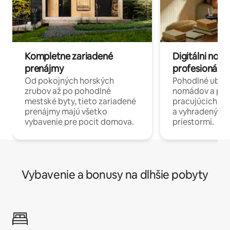
Kompletne zariadené
Digitálni nomá
prenájmy
profesionáli 
Od pokojných horských
Pohodlné ubyto
zrubov až po pohodlné
nomádov a pro
mestské byty, tieto zariadené
pracujúcich na 
prenájmy majú všetko
a vyhradenými
vybavenie pre pocit domova.
priestormi.
Vybavenie a bonusy na dlhšie pobyty