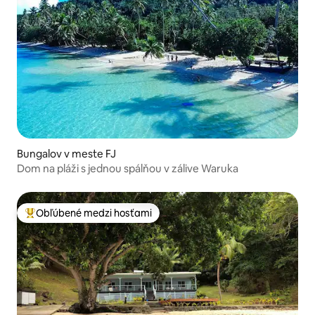
Bungalov v meste FJ
Dom na pláži s jednou spálňou v zálive Waruka
Obľúbené medzi hosťami
Najobľúbenejšie medzi hosťami