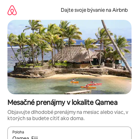
Preskočiť
na
Dajte svoje bývanie na Airbnb
obsah.
Mesačné prenájmy v lokalite Qamea
Objavujte dlhodobé prenájmy na mesiac alebo viac, v
ktorých sa budete cítiť ako doma.
Poloha
Keď budú výsledky k dispozícii, môžete si ich prechádzať pom