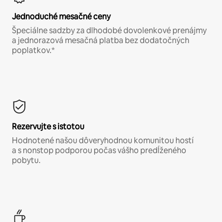
Jednoduché mesačné ceny
Špeciálne sadzby za dlhodobé dovolenkové prenájmy
a jednorazová mesačná platba bez dodatočných
poplatkov.*
Rezervujte s istotou
Hodnotené našou dôveryhodnou komunitou hostí
a s nonstop podporou počas vášho predĺženého
pobytu.