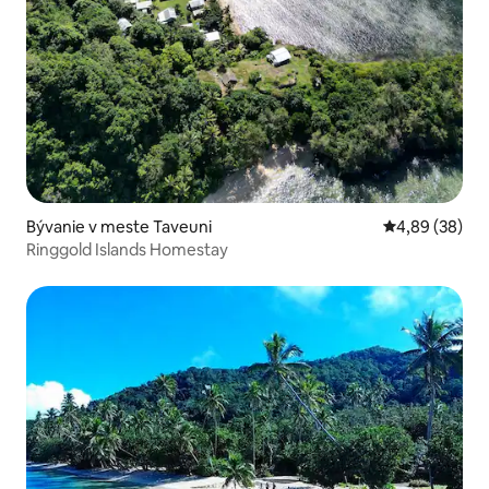
Bývanie v meste Taveuni
Priemerné oho
4,89 (38)
Ringgold Islands Homestay