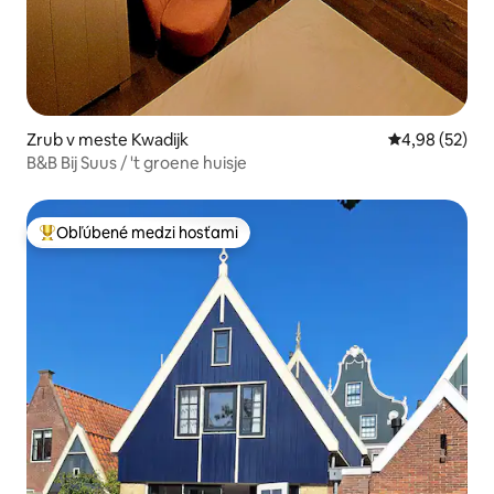
Zrub v meste Kwadijk
Priemerné oho
4,98 (52)
B&B Bij Suus / 't groene huisje
Obľúbené medzi hosťami
Najobľúbenejšie medzi hosťami