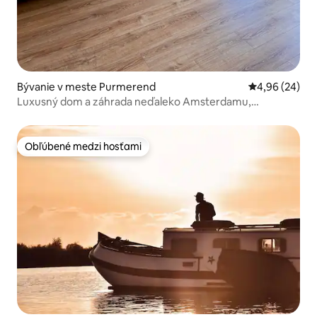
Bývanie v meste Purmerend
Priemerné oho
4,96 (24)
Luxusný dom a záhrada neďaleko Amsterdamu,
parkovanie zadarmo
Obľúbené medzi hosťami
Obľúbené medzi hosťami