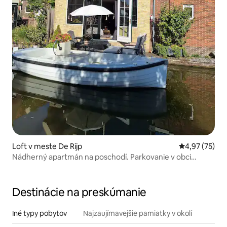
Loft v meste De Rijp
Priemerné oho
4,97 (75)
Nádherný apartmán na poschodí. Parkovanie v obci
zadarmo.
Destinácie na preskúmanie
Iné typy pobytov
Najzaujímavejšie pamiatky v okolí