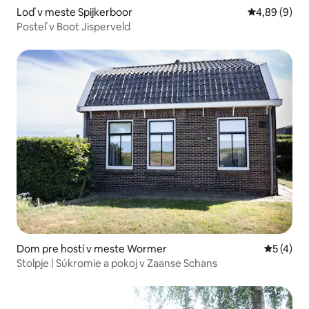
Loď v meste Spijkerboor
Priemerné oh
4,89 (9)
Posteľ v Boot Jisperveld
Dom pre hostí v meste Wormer
Priemerné
5 (4)
Stolpje | Súkromie a pokoj v Zaanse Schans