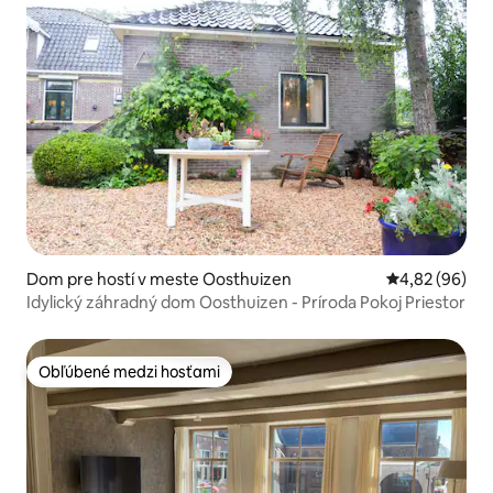
Dom pre hostí v meste Oosthuizen
Priemerné oho
4,82 (96)
Idylický záhradný dom Oosthuizen - Príroda Pokoj Priestor
Obľúbené medzi hosťami
Obľúbené medzi hosťami