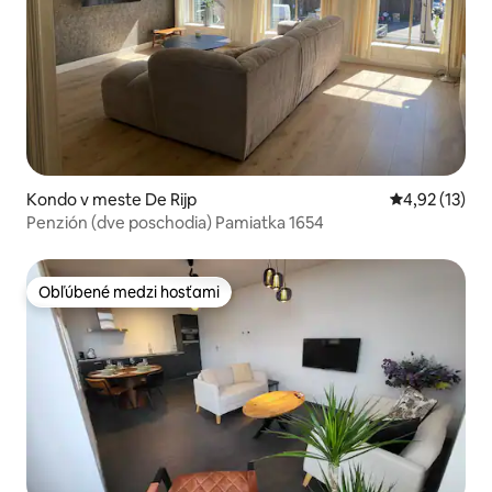
Kondo v meste De Rijp
Priemerné oh
4,92 (13)
Penzión (dve poschodia) Pamiatka 1654
Obľúbené medzi hosťami
Obľúbené medzi hosťami