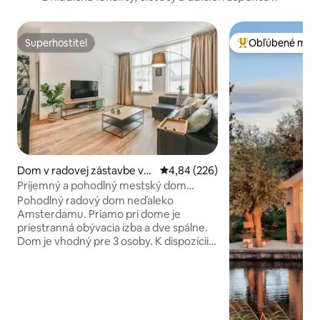
Superhostiteľ
Obľúbené medz
Superhostiteľ
Najobľúbenejšie 
Dom v radovej zástavbe v
Priemerné ohodnotenie 4,84 z 5
4,84 (226)
meste Purmerend
Príjemný a pohodlný mestský dom
neďaleko Amsterdamu
Pohodlný radový dom neďaleko
Amsterdamu. Priamo pri dome je
priestranná obývacia izba a dve spálne.
Dom je vhodný pre 3 osoby. K dispozícii
sú uteráky a posteľná bielizeň. Dobre
vybavená kuchyňa a kúpeľňa so
sprchovacím kútom. Sprchový gél nie je
k dispozícii. Kuchyňa je vybavená
sporákom so štyrmi horákmi, rúrou,