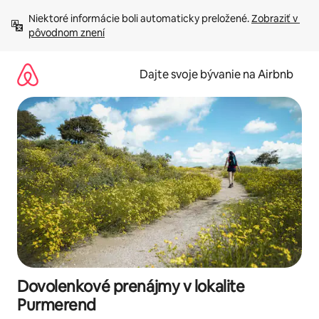
Preskočiť
Niektoré informácie boli automaticky preložené. 
Zobraziť v 
na
pôvodnom znení
obsah.
Dajte svoje bývanie na Airbnb
Dovolenkové prenájmy v lokalite
Purmerend