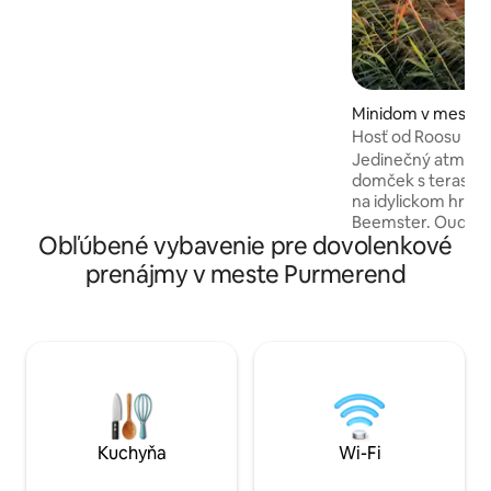
umývačkou riadu, kávovarom Nespresso
a niekoľkými kuchynskými a
jedálenskými potrebami. V zadnej časti
domu sa nachádza malá terasa s
posedením. K dispozícii je bezplatné Wi-
Fi pripojenie na internet a používanie
Minidom v meste 
(inteligentnej) televízie.
Hosť od Roosu
Jedinečný atmosfé
domček s terasou pri vode
na idylickom hrádz
Beemster. Oudend
Obľúbené vybavenie pre dovolenkové
mestami Hoorn a 
Amsterdam. Domek: pohovka,
prenájmy v meste Purmerend
jedálenský stôl s 2
príslušenstvom. K
umývadlo. 2-osobo
Klimatizácia, smart
Samostatné napá
solárnych panelov. Terasa: 2 loun
stoličky a bistro s
parkovanie áut a b
Turistické/cyklisti
Kuchyňa
Wi-Fi
reštaurácie.