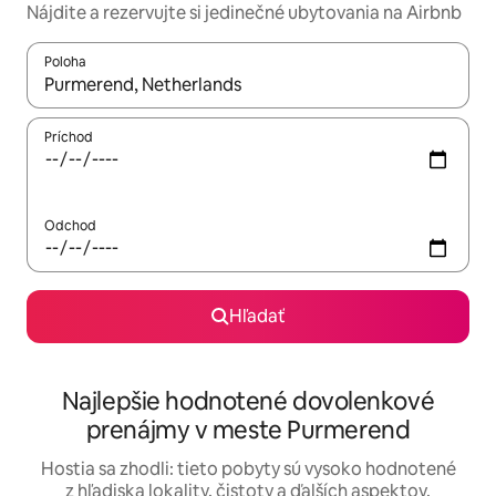
Nájdite a rezervujte si jedinečné ubytovania na Airbnb
Poloha
Keď budú výsledky k dispozícii, môžete si ich prechádzať pom
Príchod
Odchod
Hľadať
Najlepšie hodnotené dovolenkové
prenájmy v meste Purmerend
Hostia sa zhodli: tieto pobyty sú vysoko hodnotené
z hľadiska lokality, čistoty a ďalších aspektov.