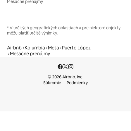
Mesačné prenájmy
* V určitých geografických oblastiach a pre niektoré objekty
môžu platiť určité výnimky.
Airbnb
Kolumbia
Meta
Puerto López
Mesačné prenájmy
© 2026 Airbnb, Inc.
Súkromie
Podmienky