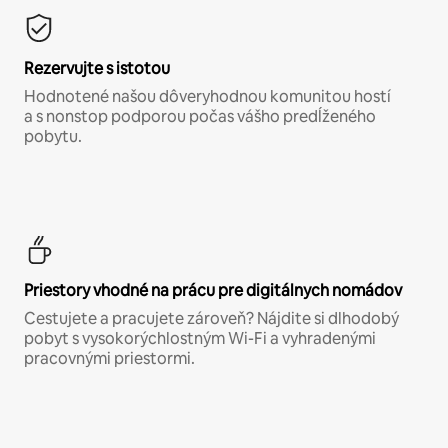
Rezervujte s istotou
Hodnotené našou dôveryhodnou komunitou hostí
a s nonstop podporou počas vášho predĺženého
pobytu.
Priestory vhodné na prácu pre digitálnych nomádov
Cestujete a pracujete zároveň? Nájdite si dlhodobý
pobyt s vysokorýchlostným Wi-Fi a vyhradenými
pracovnými priestormi.