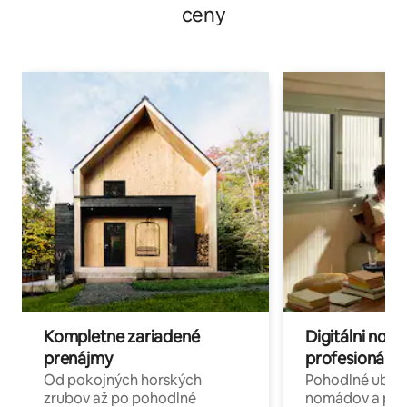
ceny
Kompletne zariadené
Digitálni nomá
prenájmy
profesionáli 
Od pokojných horských
Pohodlné ubyto
zrubov až po pohodlné
nomádov a pro