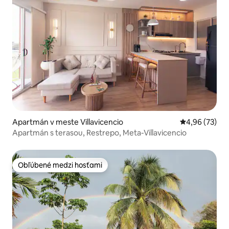
Apartmán v meste Villavicencio
Priemerné oho
4,96 (73)
Apartmán s terasou, Restrepo, Meta-Villavicencio
Obľúbené medzi hosťami
Obľúbené medzi hosťami