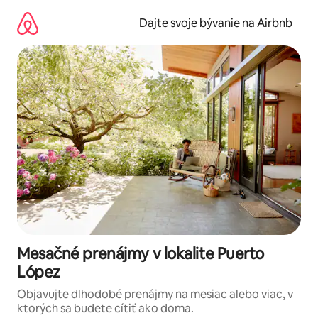
Preskočiť
na
Dajte svoje bývanie na Airbnb
obsah.
Mesačné prenájmy v lokalite Puerto
López
Objavujte dlhodobé prenájmy na mesiac alebo viac, v
ktorých sa budete cítiť ako doma.