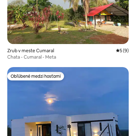
Zrub v meste Cumaral
Priemerné
5 (9)
Chata - Cumaral - Meta
Obľúbené medzi hosťami
Obľúbené medzi hosťami