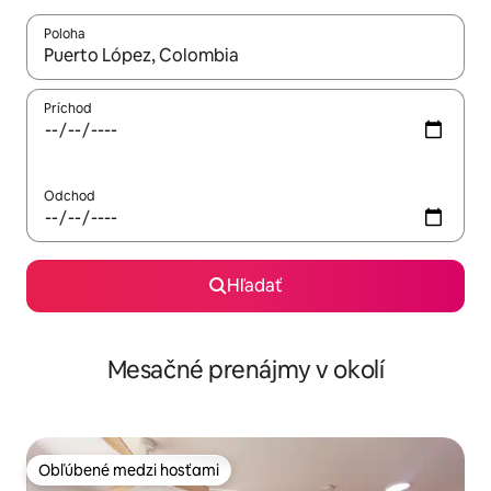
Poloha
Keď budú výsledky k dispozícii, môžete si ich prechádzať pom
Príchod
Odchod
Hľadať
Mesačné prenájmy v okolí
Obľúbené medzi hosťami
Obľúbené medzi hosťami