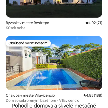
Bývanie v meste Restrepo
Priemerné oh
4,92 (71)
Kúsok neba
Obľúbené medzi hosťami
Obľúbené medzi hosťami
Chalupa v meste Villavicencio
Priemerné ohod
4,85 (188)
Dom so súkromným bazénom - Villavicencio
Pohodlie domova a skvelé mesačné