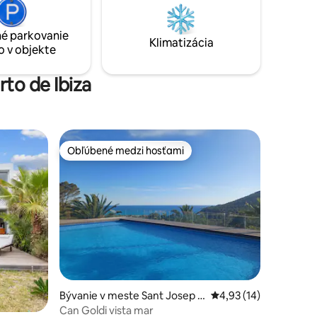
je ideálnou základňou na objavovanie
ov a
krás a zážitkov.
né
é parkovanie
ek na
Klimatizácia
o v objekte
rto de Ibiza
Obľúbené medzi hosťami
Obľúbené medzi hosťami
notení: 10
Bývanie v meste Sant Josep d
Priemerné ohodnoteni
4,93 (14)
e sa Talaia
Can Goldi vista mar