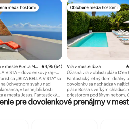
ené medzi hosťami
Obľúbené medzi hosťami
enejšie medzi hosťami
Obľúbené medzi hosťami
4,91 z 5, počet hodnotení: 207
 v meste Punta Ma
Priemerné ohodnotenie 4,95 z 5, počet hodn
4,95 (64)
Vila v meste Ibiza
P
LA VISTA – dovolenkový raj –
Úžasná vila v oblasti pláže D’en
zén
Turistica „IBIZA BELLA VISTA“ sa
Fantastický letný dom ideálny 
 na úchvatnom svahu nad
dovolenku sa nachádza v najtich
lamanca, v tesnej blízkosti
pláže Bossa s veľkým chladiaci
 mesta Jesus. Fantastický
priestorom pod šírym nebom, 
nie pre dovolenkové prenájmy v meste
ický výhľad na mesto Ibiza a
novým bazénom obklopeným s
výhľad na more zo všetkých
zelenými palmami a kvetmi. Ak si
00 m2 obytného priestoru. S
nechcete prenajať auto, je to le
 bazénom na oddych a
voľba, pretože sa nachádza len
slnečnou terasou Super
od letiska, len 2 bloky od pláže a
Fi pripojenie. Satelitná TV (40
8 minút chôdze od Ushuaii a Hi