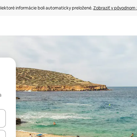
iektoré informácie boli automaticky preložené. 
Zobraziť v pôvodnom 
a
rechádzať pomocou klávesov so šípkami nahor a nadol alebo ich pres