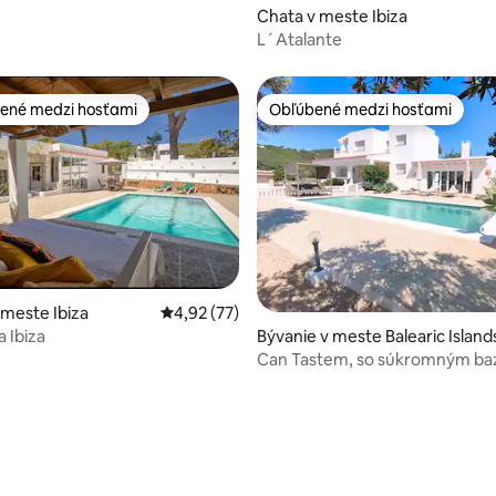
Chata v meste Ibiza
L´Atalante
ené medzi hosťami
Obľúbené medzi hosťami
enejšie medzi hosťami
Obľúbené medzi hosťami
4,84 z 5, počet hodnotení: 164
 meste Ibiza
Priemerné ohodnotenie 4,92 z 5, počet hod
4,92 (77)
a Ibiza
Bývanie v meste Balearic Island
Can Tastem, so súkromným b
neďaleko Ibizy.