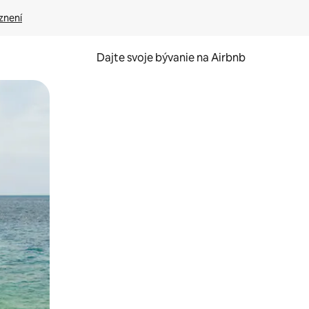
znení
Dajte svoje bývanie na Airbnb
kúmať pomocou dotykových gest či potiahnutia prstom.