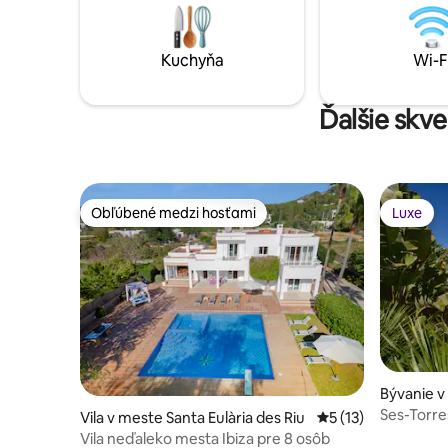
hojdacích sieťach pri bazéne, ktoré sú
anglickýc
ozdobené vankúšmi, a vychutnajte si
Netflix, 
dokonalé prostredie pre tých, ktorí
+ uteráky sú 
Kuchyňa
Wi-F
hľadajú luxusný pobyt.
raj, ktorý
Ďalšie skve
Obľúbené medzi hosťami
Luxe
Obľúbené medzi hosťami
Luxe
Bývanie v
s Riu
Ses-Torre
Vila v meste Santa Eulària des Riu
Priemerné ohodnote
5 (13)
Vila neďaleko mesta Ibiza pre 8 osôb