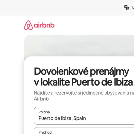
Preskočiť
N
na
obsah.
Dovolenkové prenájmy
v lokalite Puerto de Ibiza
Nájdite a rezervujte si jedinečné ubytovania n
Airbnb
Poloha
Keď budú výsledky k dispozícii, môžete si ich p
Príchod