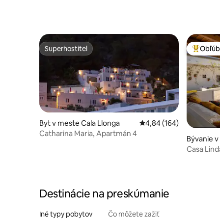
Superhostiteľ
Obľúb
Superhostiteľ
Najobľúb
Byt v meste Cala Llonga
Priemerné ohodnotenie 
4,84 (164)
Catharina Maria, Apartmán 4
Bývanie v
Casa Lind
Destinácie na preskúmanie
Iné typy pobytov
Čo môžete zažiť