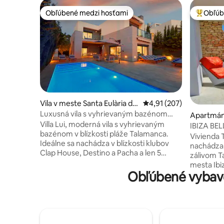
Obľúbené medzi hosťami
Obľúb
Obľúbené medzi hosťami
Najobľúb
Vila v meste Santa Eulària de
Priemerné ohodnotenie 
4,91 (207)
s Riu
Luxusná vila s vyhrievaným bazénom
Apartmán
blízko pláže a mesta Ibiza
Villa Lui, moderná vila s vyhrievaným
rtinet
IBIZA BEL
bazénom v blízkosti pláže Talamanca.
WLAN/ba
Vivienda 
Ideálne sa nachádza v blízkosti klubov
nachádza
Clap House, Destino a Pacha a len 5
zálivom Ta
minút jazdy autom od mesta Ibiza.
mesta Ibiza a
Doprajte si luxusné vybavenie, ako sú
Obľúbené vybave
panoramat
inteligentné televízory a vlastné kúpeľne
nádherný 
v každej izbe, s nádhernými doplnkami,
izieb na 2
ako sú pohodlné papuče a úplne nové
vlastným
postele vybavené vrchnými matracmi a
nádhernou 
perovými vankúšmi. Oddýchnite si v
rýchle Wi-