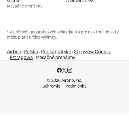
Seattle
Zobraziť viac
Mesačné prenájmy
* V určitých geografických oblastiach a pre niektoré objekty
môžu platiť určité výnimky.
Airbnb
Poľsko
Podkarpatské
Strzyżów County
Pstrągowa
Mesačné prenájmy
© 2026 Airbnb, Inc.
Súkromie
Podmienky