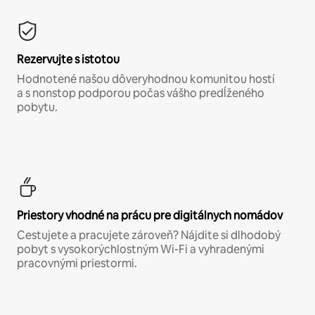
Rezervujte s istotou
Hodnotené našou dôveryhodnou komunitou hostí
a s nonstop podporou počas vášho predĺženého
pobytu.
Priestory vhodné na prácu pre digitálnych nomádov
Cestujete a pracujete zároveň? Nájdite si dlhodobý
pobyt s vysokorýchlostným Wi-Fi a vyhradenými
pracovnými priestormi.