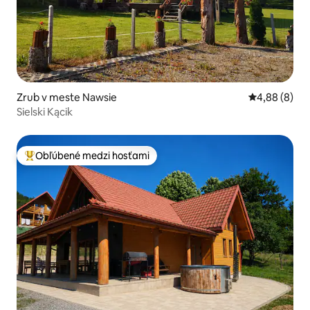
Zrub v meste Nawsie
Priemerné oh
4,88 (8)
Sielski Kącik
Obľúbené medzi hosťami
Najobľúbenejšie medzi hosťami