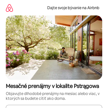
Preskočiť
na
Dajte svoje bývanie na Airbnb
obsah.
Mesačné prenájmy v lokalite Pstrągowa
Objavujte dlhodobé prenájmy na mesiac alebo viac, v
ktorých sa budete cítiť ako doma.