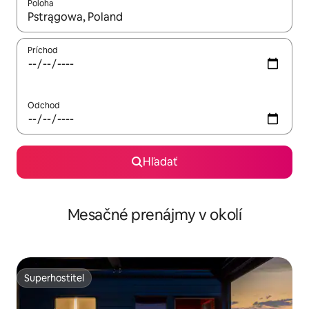
Poloha
Keď budú výsledky k dispozícii, môžete si ich prechádzať pom
Príchod
Odchod
Hľadať
Mesačné prenájmy v okolí
Superhostiteľ
Superhostiteľ