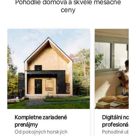
Pohodlie domova a skvelé mesačné
ceny
Kompletne zariadené
Digitálni nomá
prenájmy
profesionáli 
Od pokojných horských
Pohodlné ubyto