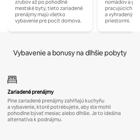
zrubov až po pohodlné
nomádov a pro
mestské byty, tieto zariadené
pracujúcich na 
prenájmy majú všetko
a vyhradenými
vybavenie pre pocit domova.
priestormi.
Vybavenie a bonusy na dlhšie pobyty
Zariadené prenájmy
Plne zariadené prenájmy zahŕňajú kuchyňu
a vybavenie, ktoré potrebujete, aby ste mohli
pohodlne bývať mesiac alebo dlhšie. Je to ideálna
alternatíva k podnájmu.