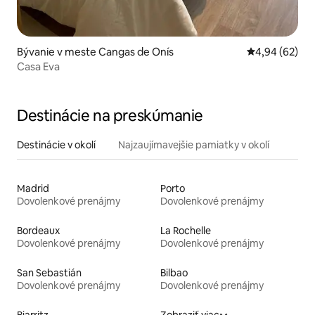
Bývanie v meste Cangas de Onís
Priemerné oho
4,94 (62)
Casa Eva
Destinácie na preskúmanie
Destinácie v okolí
Najzaujímavejšie pamiatky v okolí
Madrid
Porto
Dovolenkové prenájmy
Dovolenkové prenájmy
Bordeaux
La Rochelle
Dovolenkové prenájmy
Dovolenkové prenájmy
San Sebastián
Bilbao
Dovolenkové prenájmy
Dovolenkové prenájmy