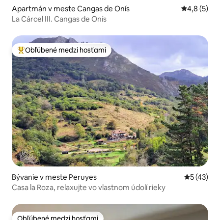
Apartmán v meste Cangas de Onís
Priemerné 
4,8 (5)
La Cárcel III. Cangas de Onís
Obľúbené medzi hosťami
Najobľúbenejšie medzi hosťami
Bývanie v meste Peruyes
Priemerné 
5 (43)
Casa la Roza, relaxujte vo vlastnom údolí rieky
Obľúbené medzi hosťami