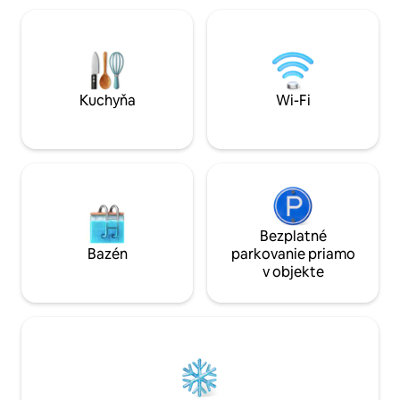
Ideálne na oddych
Asturias a rybárske dediny s jablkovými
inšpirácie. Čistá 
pivovarmi a tradičnými aj avantgardnými
národnom parku. Minimálna dĺžka
reštauráciami. Pokojné miesto na
pobytu: 1 týždeň.
odpočinok po aktívnom dni medzi
soboty. Bez každ
morom, horami a dobrým jedlom.
Kuchyňa
Wi-Fi
Bezplatné
Bazén
parkovanie priamo
v objekte