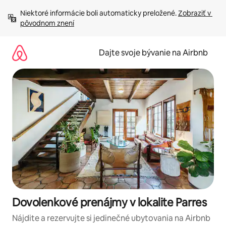
Preskočiť
Niektoré informácie boli automaticky preložené. 
Zobraziť v 
na
pôvodnom znení
obsah.
Dajte svoje bývanie na Airbnb
Dovolenkové prenájmy v lokalite Parres
Nájdite a rezervujte si jedinečné ubytovania na Airbnb