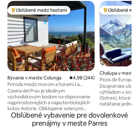
Obľúbené medzi hosťami
Obľúbené medz
Najobľúbenejšie medzi hosťami
Najobľúbenejšie 
Chalupa v meste S
Bývanie v meste Colunga
Priemerné ohodnotenie 4,98 z 5
4,98 (244)
Picos de Europa Re
Príroda medzi morom a horami La
úžasné výhľady
Dizajnérske ubyto
Casina del Prau
Casina del Prau je ideálnym
výhľadom v srdci 
východiskovým bodom na objavovanie
(Sotres), ktoré si 
najprirodzenejších a najautentickejších
natáčanie jednej 
kútov Astúrie. Obklopené zelenými
kampaní. Ideálne na relaxáciu, prácu na
Obľúbené vybavenie pre dovolenkové
lúkami a veľmi blízko mora, je ideálne pre
diaľku alebo obja
milovníkov pešej turistiky, surfovania a
chodníkov priamo 
prenájmy v meste Parres
miestnej kuchyne, s rýchlym prístupom
jedinečné bývani
na pláže a veľkolepé trasy. O niekoľko
výhľadom na hory.
minút nájdete Jurassic Museum of