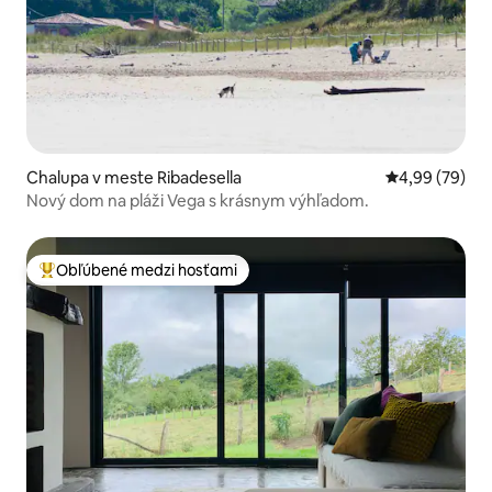
Chalupa v meste Ribadesella
Priemerné oho
4,99 (79)
Nový dom na pláži Vega s krásnym výhľadom.
Obľúbené medzi hosťami
Najobľúbenejšie medzi hosťami