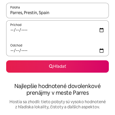
Poloha
Keď budú výsledky k dispozícii, môžete si ich prechádzať pom
Príchod
Odchod
Hľadať
Najlepšie hodnotené dovolenkové
prenájmy v meste Parres
Hostia sa zhodli: tieto pobyty sú vysoko hodnotené
z hľadiska lokality, čistoty a ďalších aspektov.