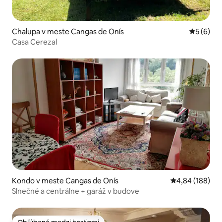
Chalupa v meste Cangas de Onís
Priemerné
5 (6)
Casa Cerezal
Kondo v meste Cangas de Onís
Priemerné ohod
4,84 (188)
Slnečné a centrálne + garáž v budove