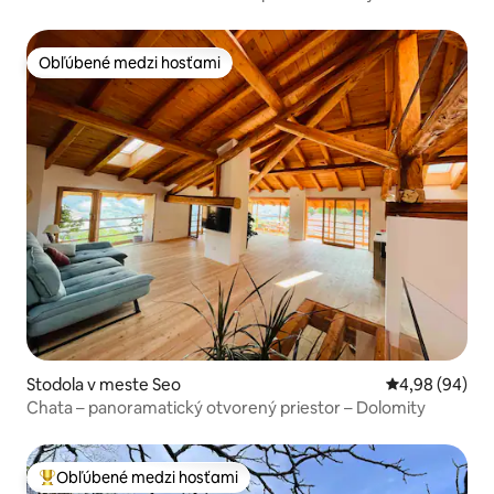
Obľúbené medzi hosťami
Obľúbené medzi hosťami
Stodola v meste Seo
Priemerné oho
4,98 (94)
Chata – panoramatický otvorený priestor – Dolomity
Obľúbené medzi hosťami
Najobľúbenejšie medzi hosťami