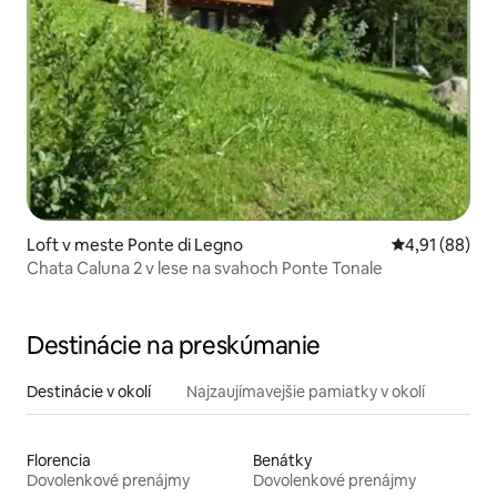
Loft v meste Ponte di Legno
Priemerné oho
4,91 (88)
Chata Caluna 2 v lese na svahoch Ponte Tonale
Destinácie na preskúmanie
Destinácie v okolí
Najzaujímavejšie pamiatky v okolí
Florencia
Benátky
Dovolenkové prenájmy
Dovolenkové prenájmy