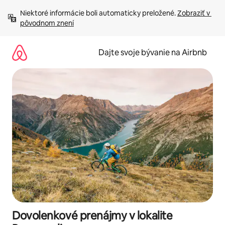
Preskočiť
Niektoré informácie boli automaticky preložené. 
Zobraziť v 
na
pôvodnom znení
obsah.
Dajte svoje bývanie na Airbnb
Dovolenkové prenájmy v lokalite