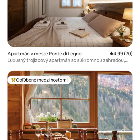
Apartmán v meste Ponte di Legno
Priemerné oho
4,99 (70)
Luxusný trojizbový apartmán so súkromnou záhradou,
garážou a Wi-Fi
Obľúbené medzi hosťami
Najobľúbenejšie medzi hosťami