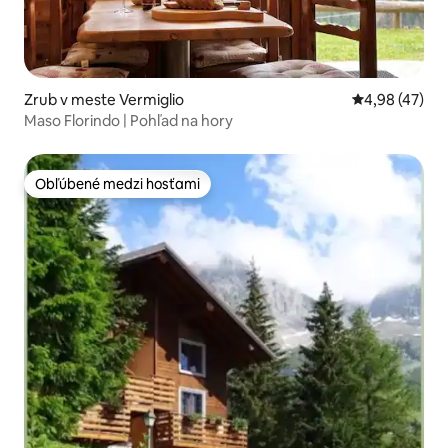
Zrub v meste Vermiglio
Priemerné oho
4,98 (47)
Maso Florindo | Pohľad na hory
Obľúbené medzi hosťami
Obľúbené medzi hosťami