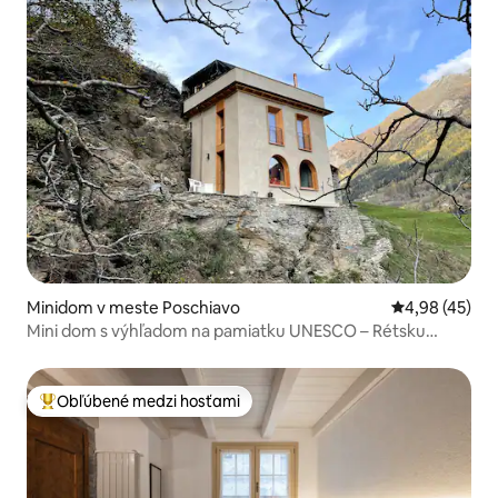
Minidom v meste Poschiavo
Priemerné oho
4,98 (45)
Mini dom s výhľadom na pamiatku UNESCO – Rétsku
železnicu
Obľúbené medzi hosťami
Najobľúbenejšie medzi hosťami