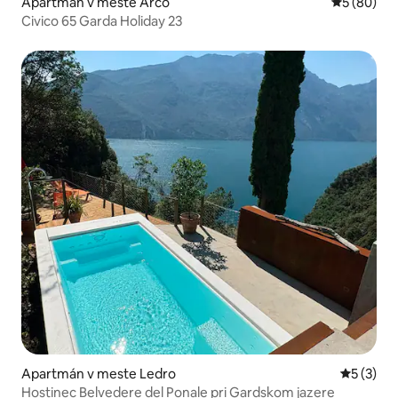
Apartmán v meste Arco
Priemerné 
5 (80)
Civico 65 Garda Holiday 23
Apartmán v meste Ledro
Priemerné
5 (3)
Hostinec Belvedere del Ponale pri Gardskom jazere