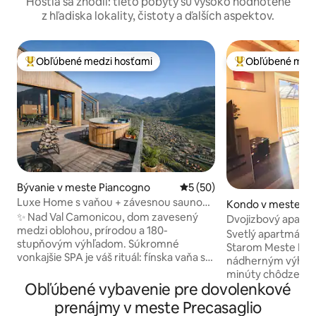
Hostia sa zhodli: tieto pobyty sú vysoko hodnotené
z hľadiska lokality, čistoty a ďalších aspektov.
Obľúbené medzi hosťami
Obľúbené medz
Najobľúbenejšie medzi hosťami
Najobľúbenejšie 
Bývanie v meste Piancogno
Priemerné ohodnotenie 5 z 
5 (50)
Luxe Home s vaňou + závesnou saunou
Kondo v meste Pon
v horách
✨ Nad Val Camonicou, dom zavesený
no
Dvojizbový apartm
medzi oblohou, prírodou a 180-
centre
Svetlý apartmán s
stupňovým výhľadom. Súkromné
Starom Meste Pont
vonkajšie SPA je váš rituál: fínska vaňa s
nádherným výhľadom
teplotou 40 °C, sauna vykurovaná
minúty chôdze na 
drevom a horúca sprcha pod hviezdami.
Obľúbené vybavenie pre dovolenkové
5 minút chôdze od 
🛏️ Apartmán s veľkou manželskou
bezplatné súkrom
prenájmy v meste Precasaglio
posteľou + dvojlôžko na medziposchodí,
vzdialené 2 minúty chôdz