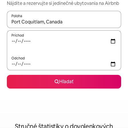
Nájdite a rezervujte si jedinečné ubytovania na Airbnb
Poloha
Keď budú výsledky k dispozícii, môžete si ich prechádzať pom
Príchod
Odchod
Hľadať
Stručné štatistiky o dovolenkových