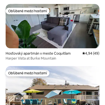
Obľúbené medzi hosťami
Obľúbené medzi hosťami
Hosťovský apartmán v meste Coquitlam
Priemerné oho
4,94 (49)
Harper Vista at Burke Mountain
Obľúbené medzi hosťami
Obľúbené medzi hosťami