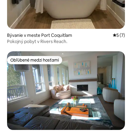
Bývanie v meste Port Coquitlam
Priemerné
5 (7)
Pokojný pobyt v Rivers Reach.
Obľúbené medzi hosťami
Obľúbené medzi hosťami