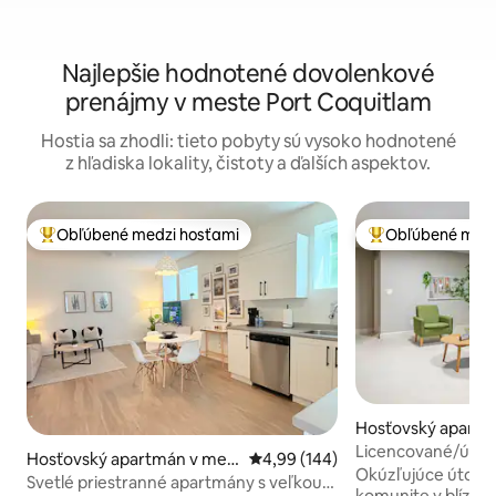
Najlepšie hodnotené dovolenkové
prenájmy v meste Port Coquitlam
Hostia sa zhodli: tieto pobyty sú vysoko hodnotené
z hľadiska lokality, čistoty a ďalších aspektov.
Obľúbené medzi hosťami
Obľúbené medz
Najobľúbenejšie medzi hosťami
Najobľúbenejšie 
Hosťovský apartm
e Coquitlam
Licencované/útul
Hosťovský apartmán v mes
Priemerné ohodnotenie 4,99 z 5
4,99 (144)
vchod
Okúzľujúce útočisk
te Coquitlam
Svetlé priestranné apartmány s veľkou
komunite v blízkos