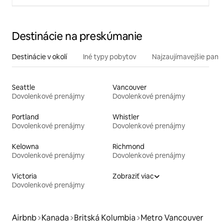
Destinácie na preskúmanie
Destinácie v okolí
Iné typy pobytov
Najzaujímavejšie pami
Seattle
Vancouver
Dovolenkové prenájmy
Dovolenkové prenájmy
Portland
Whistler
Dovolenkové prenájmy
Dovolenkové prenájmy
Kelowna
Richmond
Dovolenkové prenájmy
Dovolenkové prenájmy
Victoria
Zobraziť viac
Dovolenkové prenájmy
Airbnb
Kanada
Britská Kolumbia
Metro Vancouver