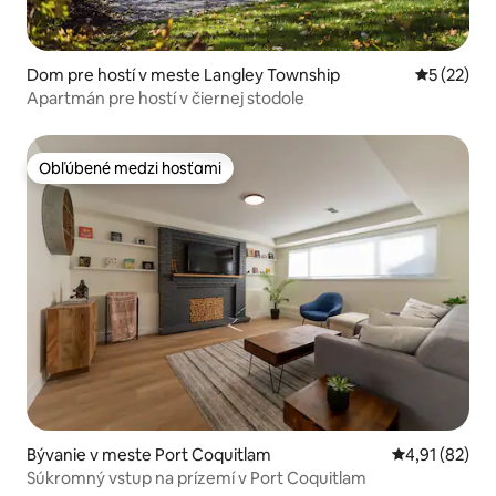
Dom pre hostí v meste Langley Township
Priemerné 
5 (22)
Apartmán pre hostí v čiernej stodole
Obľúbené medzi hosťami
Obľúbené medzi hosťami
Bývanie v meste Port Coquitlam
Priemerné oho
4,91 (82)
Súkromný vstup na prízemí v Port Coquitlam