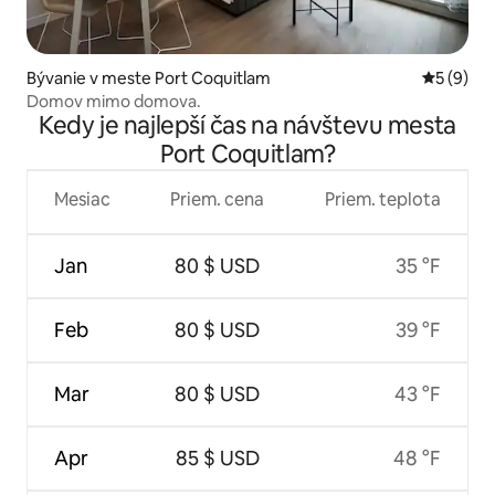
Bývanie v meste Port Coquitlam
Priemerné
5 (9)
Domov mimo domova.
Kedy je najlepší čas na návštevu mesta
Port Coquitlam?
Mesiac
Priem. cena
Priem. teplota
Jan
80 $ USD
35 °F
Feb
80 $ USD
39 °F
Mar
80 $ USD
43 °F
Apr
85 $ USD
48 °F