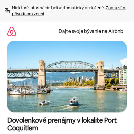
Preskočiť
Niektoré informácie boli automaticky preložené. 
Zobraziť v 
na
pôvodnom znení
obsah.
Dajte svoje bývanie na Airbnb
Dovolenkové prenájmy v lokalite Port
Coquitlam