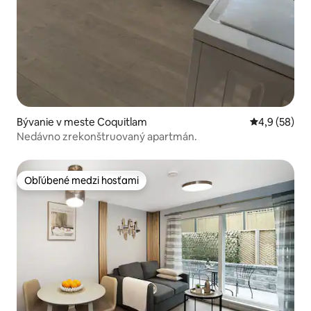
Bývanie v meste Coquitlam
Priemerné oh
4,9 (58)
Nedávno zrekonštruovaný apartmán.
Obľúbené medzi hosťami
Obľúbené medzi hosťami