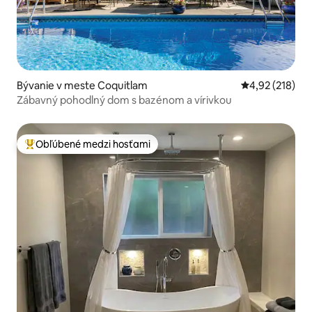
Bývanie v meste Coquitlam
Priemerné ohod
4,92 (218)
Zábavný pohodlný dom s bazénom a vírivkou
Obľúbené medzi hosťami
Najobľúbenejšie medzi hosťami