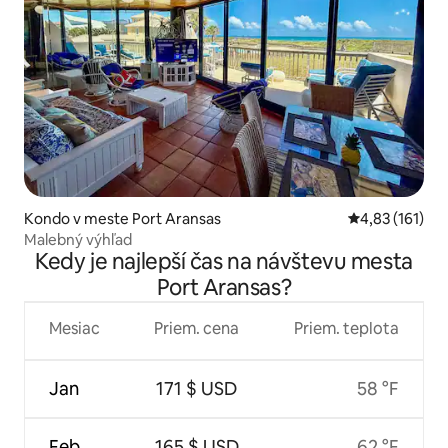
Kondo v meste Port Aransas
Priemerné oho
4,83 (161)
Malebný výhľad
Kedy je najlepší čas na návštevu mesta
Port Aransas?
Mesiac
Priem. cena
Priem. teplota
Jan
171 $ USD
58 °F
Feb
165 $ USD
62 °F