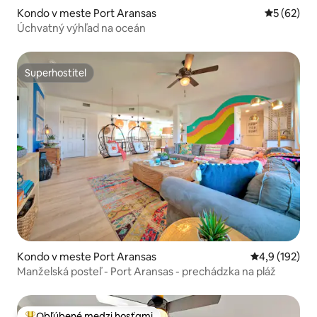
Kondo v meste Port Aransas
Priemerné 
5 (62)
Úchvatný výhľad na oceán
Superhostiteľ
Superhostiteľ
Kondo v meste Port Aransas
Priemerné oho
4,9 (192)
Manželská posteľ - Port Aransas - prechádzka na pláž
Obľúbené medzi hosťami