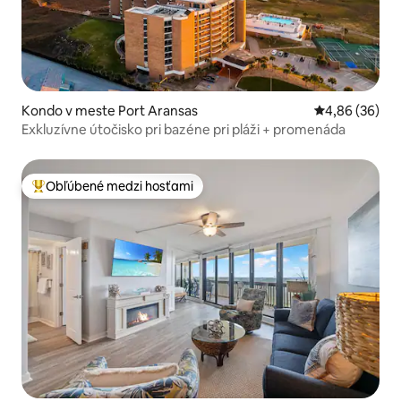
Kondo v meste Port Aransas
Priemerné oho
4,86 (36)
Exkluzívne útočisko pri bazéne pri pláži + promenáda
Obľúbené medzi hosťami
Najobľúbenejšie medzi hosťami