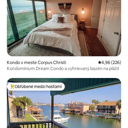
Kondo v meste Corpus Christi
Priemerné ohod
4,96 (226)
Kondomínium Dream Condo a vyhrievaný bazén na pláži!
Obľúbené medzi hosťami
Najobľúbenejšie medzi hosťami