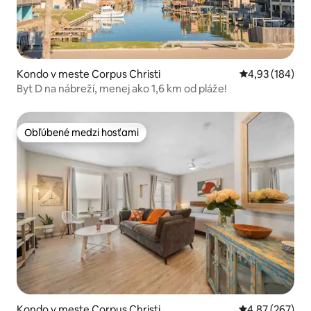
Kondo v meste Corpus Christi
Priemerné ohod
4,93 (184)
Byt D na nábreží, menej ako 1,6 km od pláže!
Obľúbené medzi hosťami
Obľúbené medzi hosťami
Kondo v meste Corpus Christi
Priemerné ohod
4,87 (267)