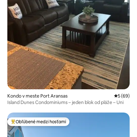
Kondo v meste Port Aransas
Priemerné 
5 (69)
Island Dunes Condominiums – jeden blok od pláže – Uni
Obľúbené medzi hosťami
Najobľúbenejšie medzi hosťami