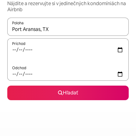
Nájdite a rezervujte si v jedinečných kondomíniách na
Airbnb
Poloha
Keď budú výsledky k dispozícii, môžete si ich prechádzať pom
Príchod
Odchod
Hľadať