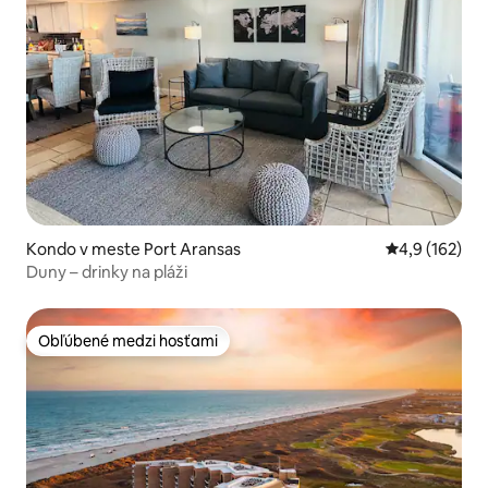
Kondo v meste Port Aransas
Priemerné oho
4,9 (162)
Duny – drinky na pláži
Obľúbené medzi hosťami
Obľúbené medzi hosťami