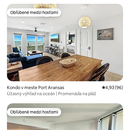
Obľúbené medzi hosťami
Obľúbené medzi hosťami
Kondo v meste Port Aransas
Priemerné oho
4,93 (96)
Úžasný výhľad na oceán | Promenáda na pláž
Obľúbené medzi hosťami
Obľúbené medzi hosťami