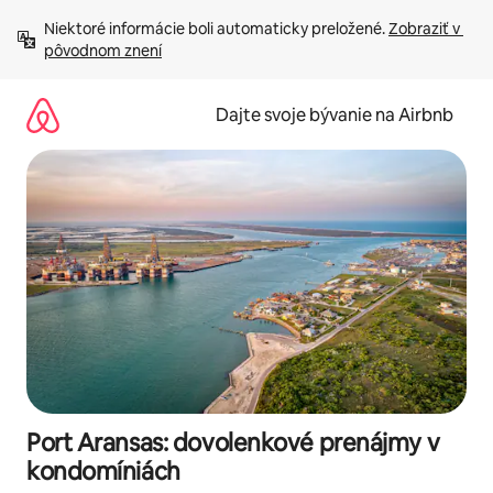
Preskočiť
Niektoré informácie boli automaticky preložené. 
Zobraziť v 
na
pôvodnom znení
obsah.
Dajte svoje bývanie na Airbnb
Port Aransas: dovolenkové prenájmy v
kondomíniách