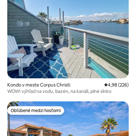
Kondo v meste Corpus Christi
Priemerné ohod
4,98 (226)
WOW! výhľad na vodu, bazén, na kanáli, plné slnko
Obľúbené medzi hosťami
Obľúbené medzi hosťami