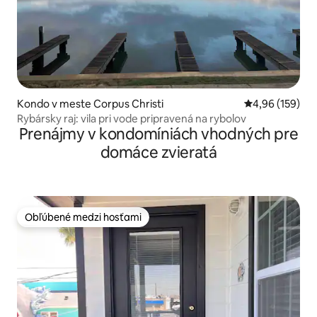
Kondo v meste Corpus Christi
Priemerné ohod
4,96 (159)
Rybársky raj: vila pri vode pripravená na rybolov
Prenájmy v kondomíniách vhodných pre
domáce zvieratá
Obľúbené medzi hosťami
Obľúbené medzi hosťami