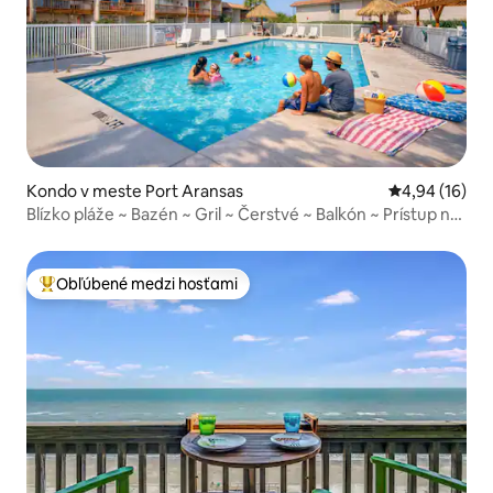
Kondo v meste Port Aransas
Priemerné oho
4,94 (16)
Blízko pláže ~ Bazén ~ Gril ~ Čerstvé ~ Balkón ~ Prístup na
pláž
Obľúbené medzi hosťami
Najobľúbenejšie medzi hosťami