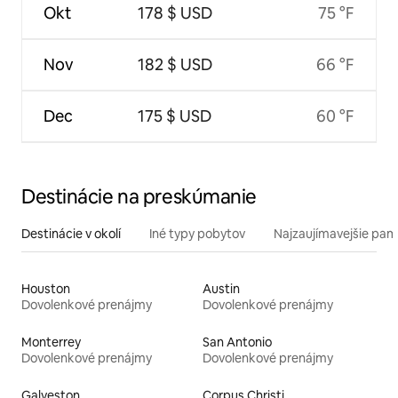
Okt
178 $ USD
75 °F
Nov
182 $ USD
66 °F
Dec
175 $ USD
60 °F
Destinácie na preskúmanie
Destinácie v okolí
Iné typy pobytov
Najzaujímavejšie pami
Houston
Austin
Dovolenkové prenájmy
Dovolenkové prenájmy
Monterrey
San Antonio
Dovolenkové prenájmy
Dovolenkové prenájmy
Galveston
Corpus Christi