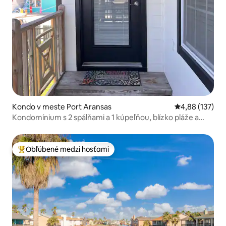
Kondo v meste Port Aransas
Priemerné ohod
4,88 (137)
Kondomínium s 2 spálňami a 1 kúpeľňou, blízko pláže a
vhodné pre psov
Obľúbené medzi hosťami
Najobľúbenejšie medzi hosťami