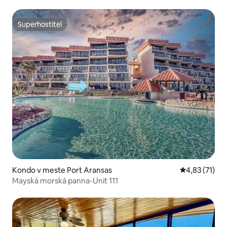
Superhostiteľ
Superhostiteľ
Kondo v meste Port Aransas
Priemerné oh
4,83 (71)
Mayská morská panna-Unit 111