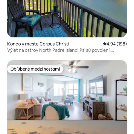
Kondo v meste Corpus Christi
Priemerné ohod
4,94 (198)
Výlet na ostrov North Padre Island: Psi sú povolení,
manželská posteľ
Obľúbené medzi hosťami
Obľúbené medzi hosťami