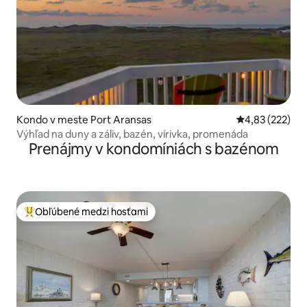
Kondo v meste Port Aransas
Priemerné ohod
4,83 (222)
Výhľad na duny a záliv, bazén, vírivka, promenáda
Prenájmy v kondomíniách s bazénom
Obľúbené medzi hosťami
Najobľúbenejšie medzi hosťami