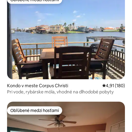
Obľúbené medzi hosťami
Kondo v meste Corpus Christi
Priemerné ohod
4,91 (180)
Pri vode, rybárske móla, vhodné na dlhodobé pobyty
Obľúbené medzi hosťami
Obľúbené medzi hosťami