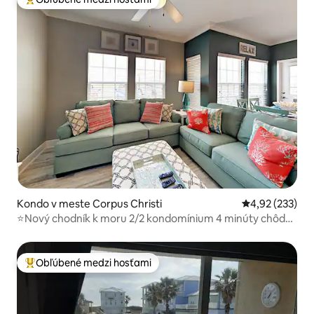
Najobľúbenejšie medzi hosťami
Kondo v meste Corpus Christi
Priemerné ohod
4,92 (233)
⭐Nový chodník k moru 2/2 kondomínium 4 minúty chôdze
od pláže
Obľúbené medzi hosťami
Najobľúbenejšie medzi hosťami