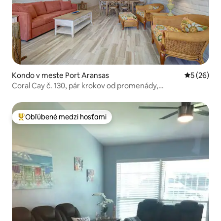
Kondo v meste Port Aransas
Priemerné 
5 (26)
Coral Cay č. 130, pár krokov od promenády,
2 spálne/2 kúpeľne
Obľúbené medzi hosťami
Najobľúbenejšie medzi hosťami