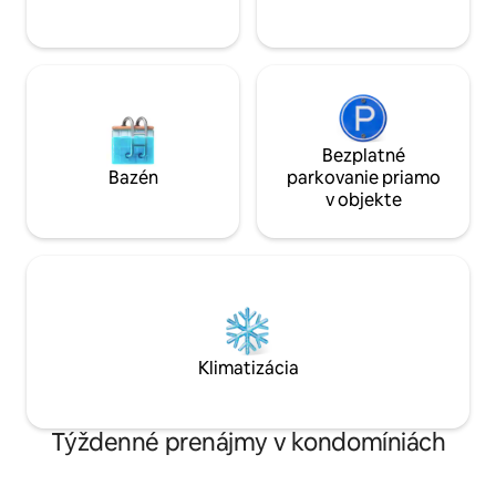
schody; nie je bezbariérové podľa ADA.
rokov * *Žiadne d
Výťah je k dispozícii na obmedzené
použitie (batožina/vybavenie na pláž).
STR#248320
Bezplatné
Bazén
parkovanie priamo
v objekte
Klimatizácia
Týždenné prenájmy v kondomíniách