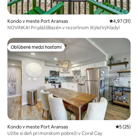
Kondo v meste Port Aransas
Priemerné oh
4,97 (31)
NOVINKA! Pri pláži|Bazén v rezortnom štýle|Výhľady!
Obľúbené medzi hosťami
Obľúbené medzi hosťami
Kondo v meste Port Aransas
Priemerné 
5 (25)
Užite si deň pri morskom pobreží v Coral Cay