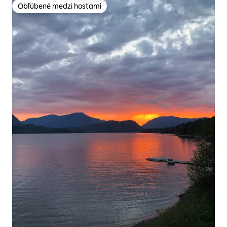
Obľúbené medzi hosťami
Obľúbené medzi hosťami