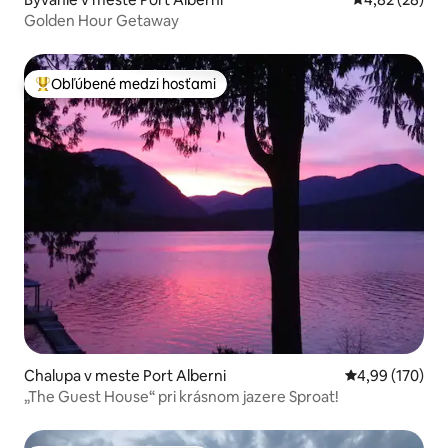
Golden Hour Getaway
Obľúbené medzi hosťami
Najobľúbenejšie medzi hosťami
Chalupa v meste Port Alberni
Priemerné ohod
4,99 (170)
„The Guest House“ pri krásnom jazere Sproat!