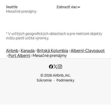
Seattle
Zobraziť viac
Mesačné prenájmy
* V určitých geografických oblastiach a pre niektoré objekty
môžu platiť určité výnimky.
Airbnb
Kanada
Britská Kolumbia
Alberni-Clayoquot
Port Alberni
Mesačné prenájmy
© 2026 Airbnb, Inc.
Súkromie
Podmienky