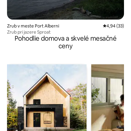
Zrub v meste Port Alberni
Priemerné oho
4,94 (33)
Zrub pri jazere Sproat
Pohodlie domova a skvelé mesačné
ceny