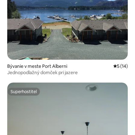
Bývanie v meste Port Alberni
Priemerné 
5 (14)
Jednopodlažný domček pri jazere
Superhostiteľ
Superhostiteľ