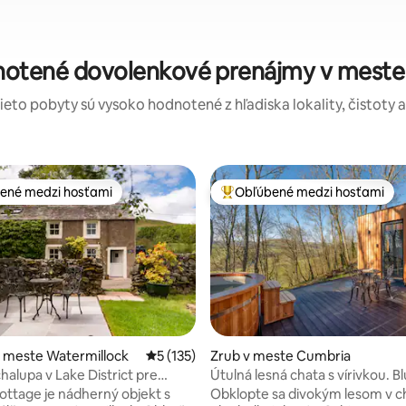
notené dovolenkové prenájmy v meste
tieto pobyty sú vysoko hodnotené z hľadiska lokality, čistoty 
ené medzi hosťami
Obľúbené medzi hosťami
enejšie medzi hosťami
Najobľúbenejšie medzi hosťami
 meste Watermillock
Priemerné ohodnotenie 5 z 5, počet hodn
5 (135)
Zrub v meste Cumbria
halupa v Lake District pre
Útulná lesná chata s vírivkou. Bl
 4,9 z 5, počet hodnotení: 117
ttage je nádherný objekt s
Obklopte sa divokým lesom v c