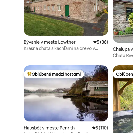
Bývanie v meste Lowther
Priemerné ohodnote
5 (36)
Krásna chata s kachľami na drevo v
Chalupa v
oblasti jazier
Chata Ri
Obľúbené medzi hosťami
Obľúben
Najobľúbenejšie medzi hosťami
Obľúben
Hausbót v meste Penrith
Priemerné ohodnoten
5 (110)