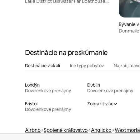
Lake District Ullswater Far Boathouse
Romantic
Bývanie v
e
Dunmallet
Destinácie na preskúmanie
Destinácie v okolí
Iné typy pobytov
Najzaujímave
Londýn
Dublin
Dovolenkové prenájmy
Dovolenkové prenájmy
Bristol
Zobraziť viac
Dovolenkové prenájmy
Airbnb
Spojené kráľovstvo
Anglicko
Westmorla