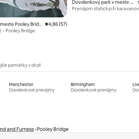
Dovolenkový park v meste A
skham
Prenájom statických karavanov
 meste Pooley Bridg
Priemerné ohodnotenie 4,86 z 5, počet hodn
4,86 (57)
 – Pooley Bridge
jšie pamiatky v okolí
Manchester
Birmingham
Liv
Dovolenkové prenájmy
Dovolenkové prenájmy
Do
nd and Furness
Pooley Bridge