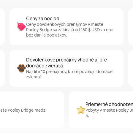
Ceny za noc od
Ceny dovolenkových prenájmov v meste
Pooley Bridge sa začínajú od 150 $ USD za noc
bez daní a poplatkov.
Dovolenkové prenájmy vhodné aj pre
domáce zvieratá
Nájdite 10 prenájmov, ktoré povoľujú domáce
zvieratá
Priemerné ohodnoteni
este Pooley Bridge medzi
Pobyty v meste Pooley Br
5.