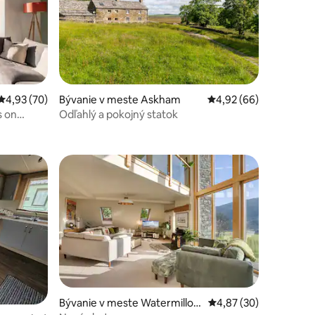
Priemerné ohodnotenie 4,93 z 5, počet hodnotení: 70
4,93 (70)
Bývanie v meste Askham
Priemerné ohodnotenie
4,92 (66)
s on
Odľahlý a pokojný statok
dnotení: 4
Bývanie v meste Watermilloc
Priemerné ohodnotenie
4,87 (30)