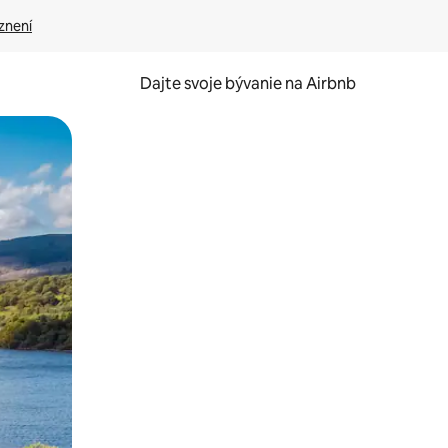
znení
Dajte svoje bývanie na Airbnb
kúmať pomocou dotykových gest či potiahnutia prstom.