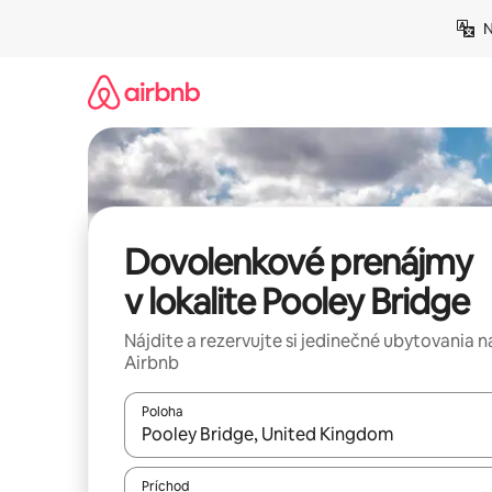
Preskočiť
N
na
obsah.
Dovolenkové prenájmy
v lokalite Pooley Bridge
Nájdite a rezervujte si jedinečné ubytovania n
Airbnb
Poloha
Keď budú výsledky k dispozícii, môžete si ich p
Príchod