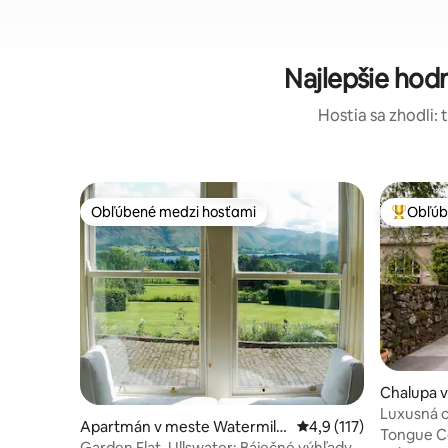
Najlepšie hod
Hostia sa zhodli: 
Obľúbené medzi hosťami
Obľúb
Obľúbené medzi hosťami
Najobľúb
Chalupa v
Luxusná c
Apartmán v meste Watermillo
Priemerné ohodnotenie
4,9 (117)
dvoch
Tongue Co
ck
Garden Flat, Ullswater: Báječné výhľady a