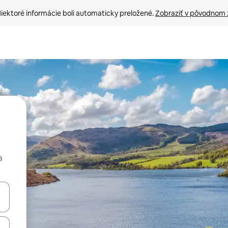
iektoré informácie boli automaticky preložené. 
Zobraziť v pôvodnom 
a
rechádzať pomocou klávesov so šípkami nahor a nadol alebo ich pres