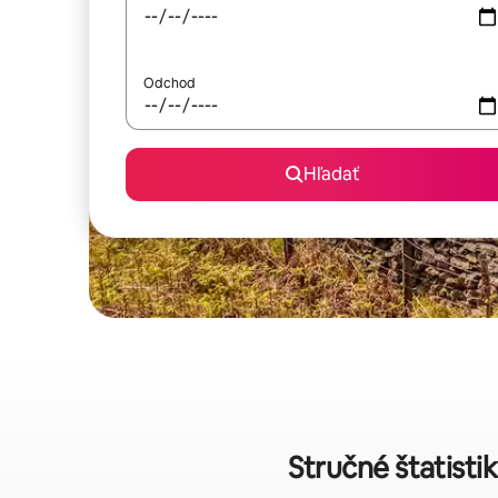
Odchod
Hľadať
Stručné štatisti