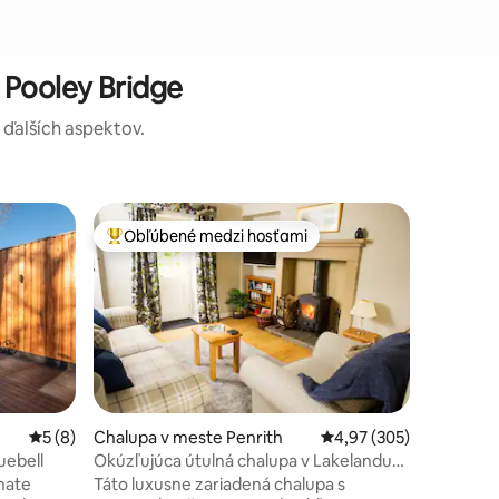
 Pooley Bridge
a ďalších aspektov.
Chata v 
Obľúbené medzi hosťami
Superho
Najobľúbenejšie medzi hosťami
Superho
HerdyVie
HerdyVie
pokojnej 
obklopen
parku Lak
modernú 
horákom. 
trhového
Ullswater
otení: 135
Priemerné ohodnotenie 5 z 5, počet hodnotení: 8
5 (8)
Chalupa v meste Penrith
Priemerné ohodnotenie 
4,97 (305)
objavovan
uebell
Okúzľujúca útulná chalupa v Lakelandu
Ďaleko od
neďaleko Ullswateru
hate
Táto luxusne zariadená chalupa s
rámci ľa