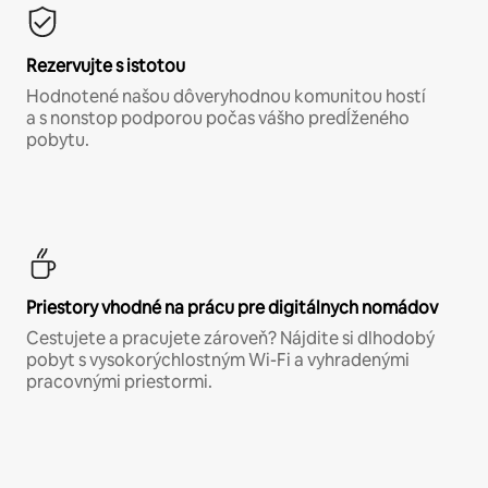
Rezervujte s istotou
Hodnotené našou dôveryhodnou komunitou hostí
a s nonstop podporou počas vášho predĺženého
pobytu.
Priestory vhodné na prácu pre digitálnych nomádov
Cestujete a pracujete zároveň? Nájdite si dlhodobý
pobyt s vysokorýchlostným Wi-Fi a vyhradenými
pracovnými priestormi.