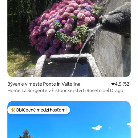
Bývanie v meste Ponte in Valtellina
Priemerné oh
4,9 (52)
Home La Sorgente v historickej štvrti Roseto del Drago
Obľúbené medzi hosťami
Najobľúbenejšie medzi hosťami