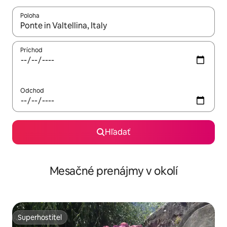
Poloha
Keď budú výsledky k dispozícii, môžete si ich prechádzať pom
Príchod
Odchod
Hľadať
Mesačné prenájmy v okolí
Superhostiteľ
Superhostiteľ