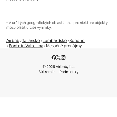
* V určitých geografických oblastiach a pre niektoré objekty
môžu platiť určité výnimky.
Airbnb
Taliansko
Lombardsko
Sondrio
Ponte in Valtellina
Mesačné prenájmy
© 2026 Airbnb, Inc.
Súkromie
Podmienky