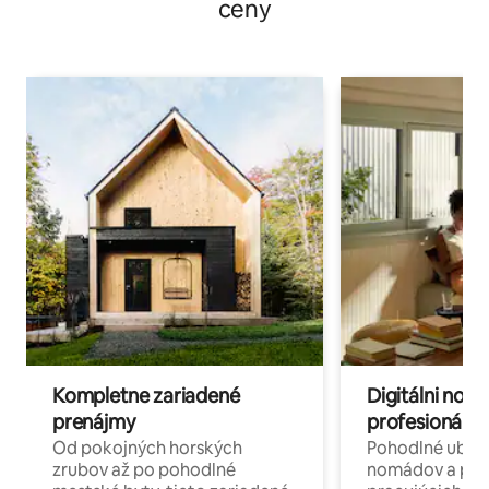
ceny
Kompletne zariadené
Digitálni nomá
prenájmy
profesionáli 
Od pokojných horských
Pohodlné ubyto
zrubov až po pohodlné
nomádov a pro