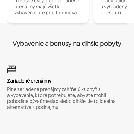
mestské byty, tieto zariadené
pracujúcich na 
prenájmy majú všetko
a vyhradenými
vybavenie pre pocit domova.
priestormi.
Vybavenie a bonusy na dlhšie pobyty
Zariadené prenájmy
Plne zariadené prenájmy zahŕňajú kuchyňu
a vybavenie, ktoré potrebujete, aby ste mohli
pohodlne bývať mesiac alebo dlhšie. Je to ideálna
alternatíva k podnájmu.