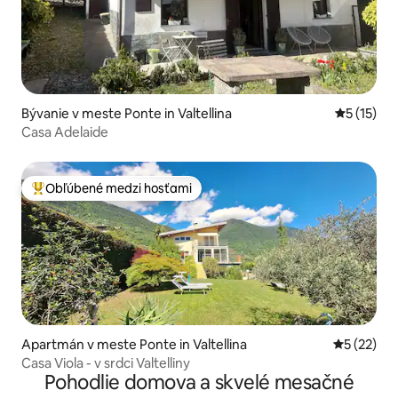
Bývanie v meste Ponte in Valtellina
Priemerné
5 (15)
Casa Adelaide
Obľúbené medzi hosťami
Najobľúbenejšie medzi hosťami
Apartmán v meste Ponte in Valtellina
Priemerné 
5 (22)
Casa Viola - v srdci Valtelliny
Pohodlie domova a skvelé mesačné