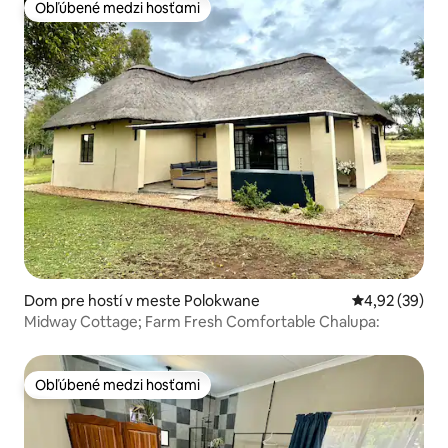
Obľúbené medzi hosťami
Obľúbené medzi hosťami
Dom pre hostí v meste Polokwane
Priemerné oho
4,92 (39)
Midway Cottage; Farm Fresh Comfortable Chalupa:
Obľúbené medzi hosťami
Obľúbené medzi hosťami