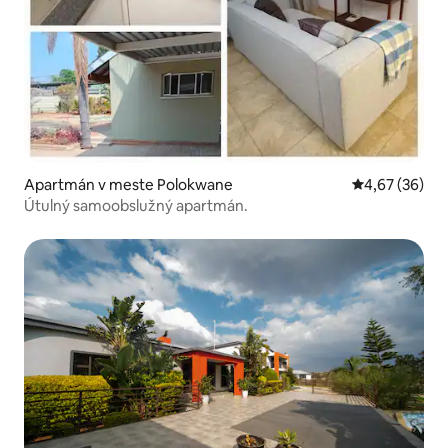
Apartmán v meste Polokwane
Priemerné oho
4,67 (36)
Útulný samoobslužný apartmán.