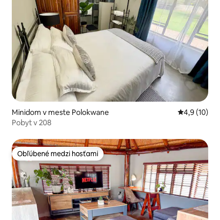
Minidom v meste Polokwane
Priemerné o
4,9 (10)
Pobyt v 208
Obľúbené medzi hosťami
Obľúbené medzi hosťami