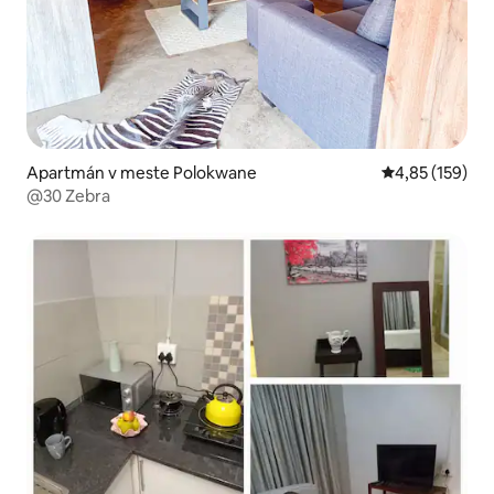
Apartmán v meste Polokwane
Priemerné ohod
4,85 (159)
@30 Zebra