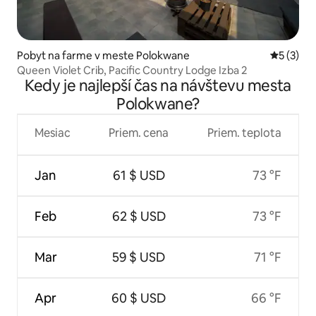
Pobyt na farme v meste Polokwane
Priemerné
5 (3)
Queen Violet Crib, Pacific Country Lodge Izba 2
Kedy je najlepší čas na návštevu mesta
Polokwane?
Mesiac
Priem. cena
Priem. teplota
Jan
61 $ USD
73 °F
Feb
62 $ USD
73 °F
Mar
59 $ USD
71 °F
Apr
60 $ USD
66 °F