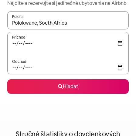
Nájdite a rezervujte si jedinečné ubytovania na Airbnb
Poloha
Keď budú výsledky k dispozícii, môžete si ich prechádzať pom
Príchod
Odchod
Hľadať
Stručné štatistiky o dovolenkových