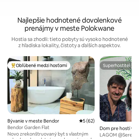
Najlepšie hodnotené dovolenkové
prenájmy v meste Polokwane
Hostia sa zhodli: tieto pobyty sú vysoko hodnotené
z hľadiska lokality, čistoty a ďalších aspektov.
Obľúbené medzi hosťami
Superhostiteľ
Najobľúbenejšie medzi hosťami
Superhostiteľ
Bývanie v meste Bendor
Priemerné ohodnotenie 5 z 
5 (62)
Bendor Garden Flat
Dom pre hostí v m
Novo zrekonštruovaný byt s vlastným
kwane
LAGOM @Serendipi