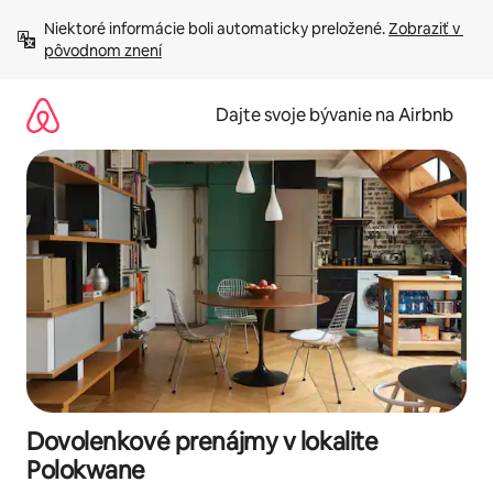
Preskočiť
Niektoré informácie boli automaticky preložené. 
Zobraziť v 
na
pôvodnom znení
obsah.
Dajte svoje bývanie na Airbnb
Dovolenkové prenájmy v lokalite
Polokwane