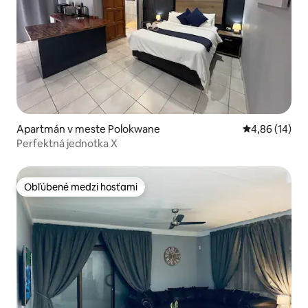
Apartmán v meste Polokwane
Priemerné oho
4,86 (14)
Perfektná jednotka X
Obľúbené medzi hosťami
Obľúbené medzi hosťami