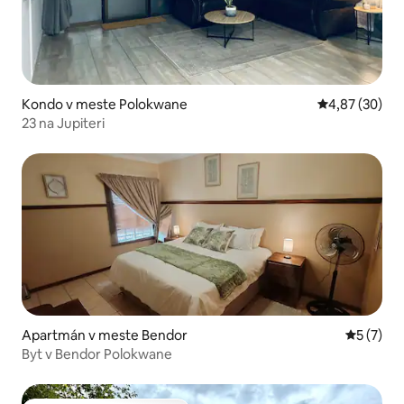
Kondo v meste Polokwane
Priemerné oho
4,87 (30)
23 na Jupiteri
Apartmán v meste Bendor
Priemerné
5 (7)
Byt v Bendor Polokwane