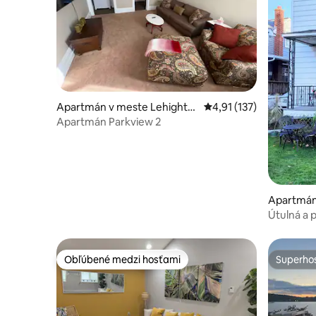
Apartmán v meste Lehighto
Priemerné ohodnotenie 
4,91 (137)
n
Apartmán Parkview 2
Apartmán
arre
Útulná a p
turistick
Obľúbené medzi hosťami
Superhos
Obľúbené medzi hosťami
Superhos