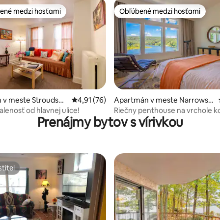
ené medzi hosťami
Obľúbené medzi hosťami
enejšie medzi hosťami
Obľúbené medzi hosťami
 4,94 z 5, počet hodnotení: 32
 v meste Stroudsbu
Priemerné ohodnotenie 4,91 z 5, počet hod
4,91 (76)
Apartmán v meste Narrowsb
urg
alenosť od hlavnej ulice!
Riečny penthouse na vrchole k
Prenájmy bytov s vírivkou
titeľ
titeľ