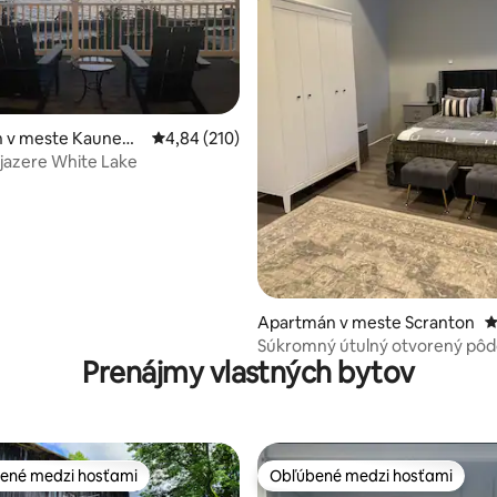
 v meste Kauneon
Priemerné ohodnotenie 4,84 z 5, počet hodno
4,84 (210)
4,95 z 5, počet hodnotení: 140
i jazere White Lake
Apartmán v meste Scranton
P
Súkromný útulný otvorený pôd
Prenájmy vlastných bytov
štúdio
ené medzi hosťami
Obľúbené medzi hosťami
enejšie medzi hosťami
Obľúbené medzi hosťami