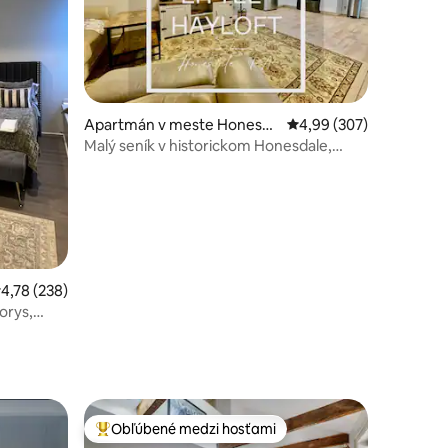
tení: 210
Apartmán v meste Honesda
Priemerné ohodnotenie 
4,99 (307)
le
Malý seník v historickom Honesdale,
Pensylvánia
riemerné ohodnotenie 4,78 z 5, počet hodnotení: 238
4,78 (238)
orys,
Obľúbené medzi hosťami
Najobľúbenejšie medzi hosťami