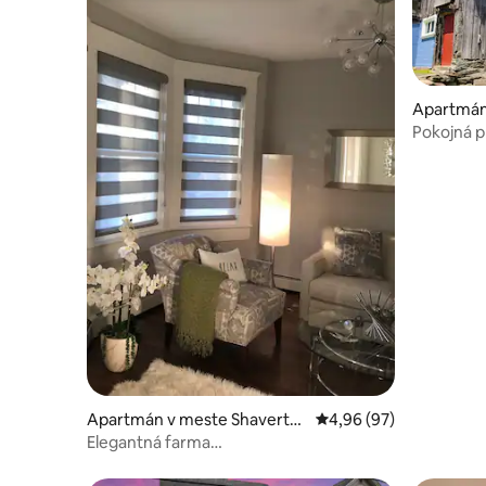
Apartmán 
Pokojná 
Apartmán v meste Shaverto
Priemerné ohodnotenie
4,96 (97)
wn
Elegantná farma…