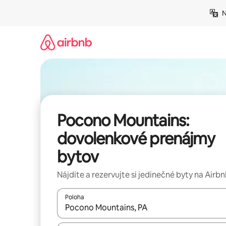
Preskočiť
N
na
obsah.
Pocono Mountains:
dovolenkové prenájmy
bytov
Nájdite a rezervujte si jedinečné byty na Airb
Poloha
Keď budú výsledky k dispozícii, môžete si ich p