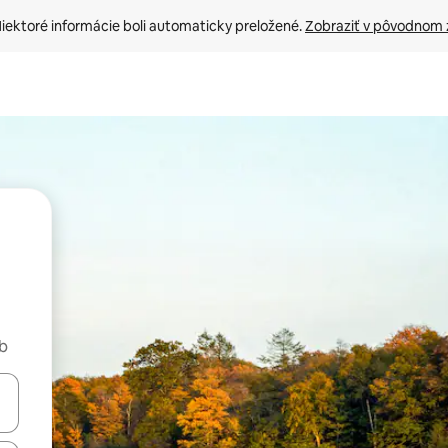
iektoré informácie boli automaticky preložené. 
Zobraziť v pôvodnom 
nb
rechádzať pomocou klávesov so šípkami nahor a nadol alebo ich pres