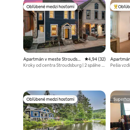
Obľúbené medzi hosťami
Obľúb
Obľúbené medzi hosťami
Najobľúb
Apartmán v meste Stroudsb
Priemerné ohodnotenie
4,94 (32)
Apartmán
urg
rg
Kroky od centra Stroudsburg | 2 spálne +
Pešia vzdi
4 lôžka
Obľúbené medzi hosťami
Superhos
Obľúbené medzi hosťami
Superhos