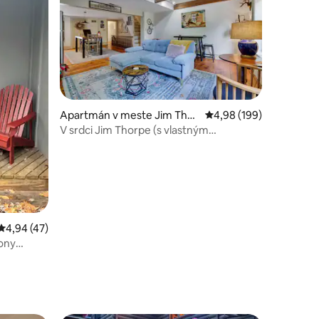
otení: 90
Apartmán v meste Jim Thor
Priemerné ohodnotenie 
4,98 (199)
pe
V srdci Jim Thorpe (s vlastným
parkoviskom)
Priemerné ohodnotenie 4,94 z 5, počet hodnotení: 47
4,94 (47)
ony