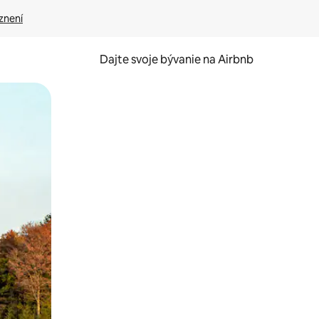
znení
Dajte svoje bývanie na Airbnb
kúmať pomocou dotykových gest či potiahnutia prstom.