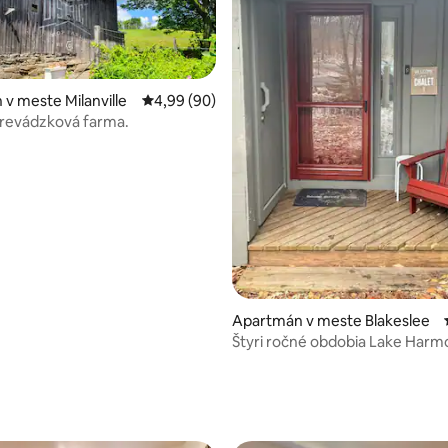
v meste Milanville
Priemerné ohodnotenie 4,99 z 5, počet hodn
4,99 (90)
prevádzková farma.
Apartmán v meste Blakeslee
Štyri ročné obdobia Lake Harm
Chalet – lyžiarske stredisko
 4,96 z 5, počet hodnotení: 97