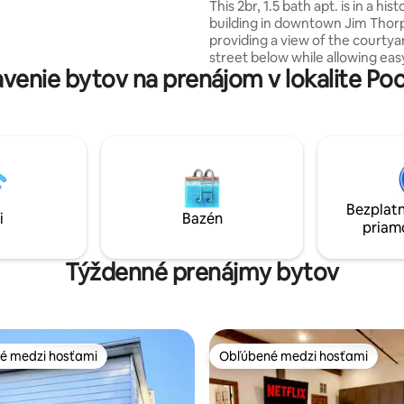
This 2br, 1.5 bath apt. is in a hist
SA nepýtajte. Asistenčné
building in downtown Jim Thor
nie sú povolené - zdravie Pred
providing a view of the courtya
 umyte všetky riady.
street below while allowing eas
uteráky/posteľná bielizeň sa
venie bytov na prenájom v lokalite Po
to the shops on Broadway! Ubyt
 Upratané len pri odchode!
medzi reštauráciami, barmi a 
Jima Thorpeho, ako sú Molly Ma
Broadway Pub, Moya, Mauch C
Opera House a D&L Trail. Prenajmite si
bicykel, potulujte sa historický
pamiatkami, nakupujte alebo ja
vlakom bez toho, aby ste musel
Bezplatn
presunúť auto! Byt má parkovanie v
i
Bazén
priam
garáži! Garáž je malá, takže ve
vozidlá/nákladné autá sa nezme
Týždenné prenájmy bytov
é medzi hosťami
Obľúbené medzi hosťami
é medzi hosťami
Obľúbené medzi hosťami