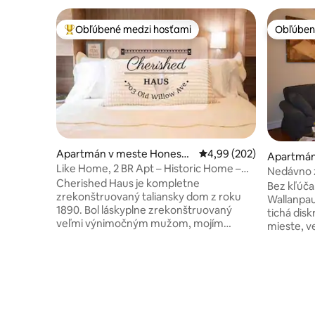
Obľúbené medzi hosťami
Obľúben
Najobľúbenejšie medzi hosťami
Obľúben
Apartmán v meste Honesda
Priemerné ohodnotenie 
4,99 (202)
Apartmán
le
Like Home, 2 BR Apt – Historic Home –
Nedávno z
Honesdale, PA
Cherished Haus je kompletne
jazera Wa
Bez kľúča!
zrekonštruovaný taliansky dom z roku
balkóno
Wallanpau
1890. Bol láskyplne zrekonštruovaný
tichá disk
veľmi výnimočným mužom, mojím
mieste, ve
otcom. Cherished Haus je novo
stredisko
vybavený luxusnými spotrebičmi a
25 minút! 
povrchovými úpravami a je vzdialený len
neočakáva
kúsok cesty autom od butikov a
žiadne d
reštaurácií na hlavnej ulici v centre mesta
hrdí na či
Honesdale a je vhodný do miestnych
naša rodin