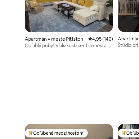
Apartmán
Apartmán v meste Pittston
Priemerné ohodnotenie 
4,95 (140)
ga Lake
Štúdio pr
Odľahlý pobyt v blízkosti centra mesta,
letiska, nemocníc
Obľúbené medzi hosťami
Obľúb
Najobľúbenejšie medzi hosťami
Najobľúb