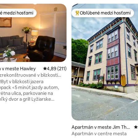
é medzi hosťami
Obľúbené medzi hosťami
é medzi hosťami
Najobľúbenejšie medzi hosťami
4,99 z 5, počet hodnotení: 202
 v meste Hawley
Priemerné ohodnotenie 4,89 z 5, počet hodn
4,89 (211)
rekonštruované v blízkosti
llanpaupack – vnútorným
Byt v blízkosti jazera
m
pack <5 minút jazdy autom,
rétna ulica, parkovanie na
ľký dvor a gril! Lyžiarske
 Masthope vzdialené menej ako
Wi-Fi je spoločné, preto
jte vysoké rýchlosti Absolútne
omáce zvieratá povolené!Sme
Apartmán v meste Jim Thor
P
stotu, ako aj na skutočnosti, že
pe
Apartmán v centre mesta
a je smrteľne alergická - bez