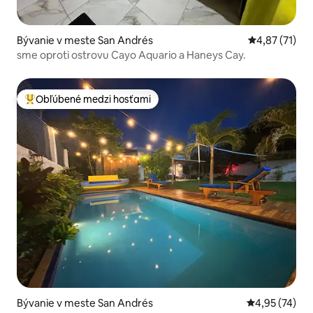
Bývanie v meste San Andrés
Priemerné oh
4,87 (71)
sme oproti ostrovu Cayo Aquario a Haneys Cay.
Obľúbené medzi hosťami
Najobľúbenejšie medzi hosťami
Bývanie v meste San Andrés
Priemerné oho
4,95 (74)