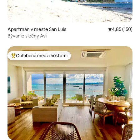
Apartmán v meste San Luis
Priemerné ohod
4,85 (150)
Bývanie slečny Avi
Obľúbené medzi hosťami
Najobľúbenejšie medzi hosťami