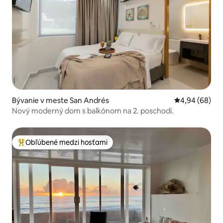
Bývanie v meste San Andrés
Priemerné oho
4,94 (68)
Nový moderný dom s balkónom na 2. poschodí.
Obľúbené medzi hosťami
Najobľúbenejšie medzi hosťami