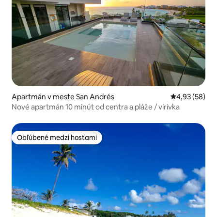
Apartmán v meste San Andrés
Priemerné oho
4,93 (58)
Nové apartmán 10 minút od centra a pláže / vírivka
Obľúbené medzi hosťami
Obľúbené medzi hosťami