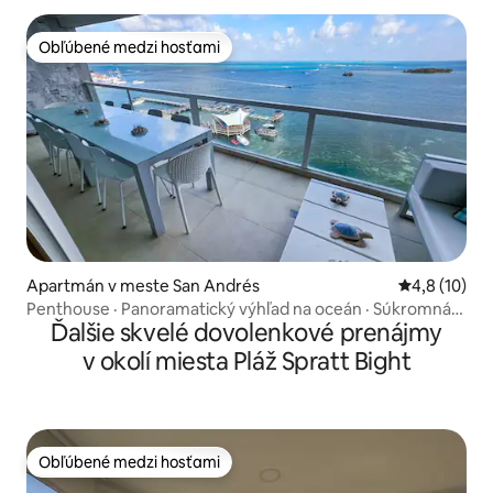
Obľúbené medzi hosťami
Obľúbené medzi hosťami
Apartmán v meste San Andrés
Priemerné o
4,8 (10)
Penthouse · Panoramatický výhľad na oceán · Súkromná
Ďalšie skvelé dovolenkové prenájmy
pláž
v okolí miesta Pláž Spratt Bight
Obľúbené medzi hosťami
Obľúbené medzi hosťami