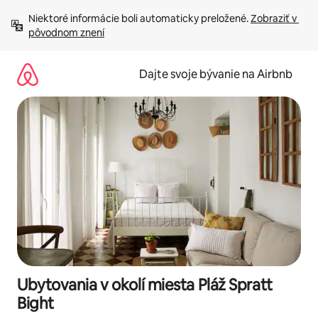
Preskočiť
Niektoré informácie boli automaticky preložené. 
Zobraziť v 
na
pôvodnom znení
obsah.
Dajte svoje bývanie na Airbnb
Ubytovania v okolí miesta Pláž Spratt
Bight