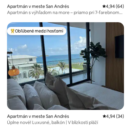
Apartmán v meste San Andrés
Priemerné oho
4,94 (64)
Apartmán s výhľadom na more – priamo pri 7-farebnom
mori!
Obľúbené medzi hosťami
Najobľúbenejšie medzi hosťami
Apartmán v meste San Andrés
Priemerné oho
4,94 (34)
Úplne nové! Luxusné, balkón | V blízkosti pláží