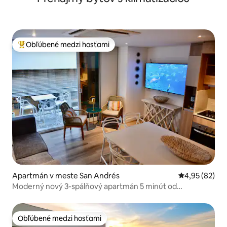
Obľúbené medzi hosťami
Najobľúbenejšie medzi hosťami
Apartmán v meste San Andrés
Priemerné oho
4,95 (82)
Moderný nový 3-spálňový apartmán 5 minút od
pláže/obchodov/reštaurácií
Obľúbené medzi hosťami
Obľúbené medzi hosťami