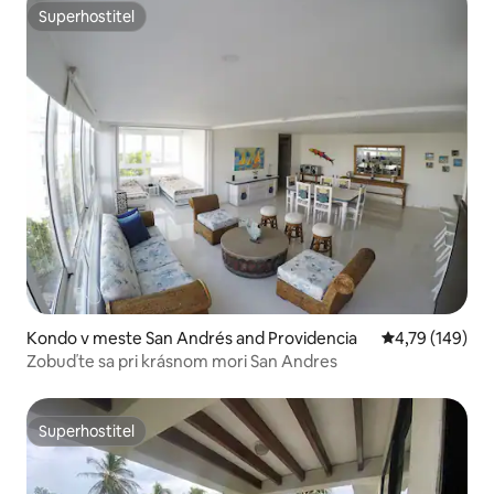
Superhostiteľ
Superhostiteľ
Kondo v meste San Andrés and Providencia
Priemerné ohod
4,79 (149)
Zobuďte sa pri krásnom mori San Andres
Superhostiteľ
Superhostiteľ