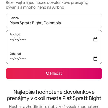
Rezervujte si jedinečné dovolenkové prenájmy,
bývania a mnoho iného na Airbnb
Poloha
Keď budú výsledky k dispozícii, môžete si ich prechádzať pom
Príchod
Odchod
Hľadať
Najlepšie hodnotené dovolenkové
prenájmy v okolí mesta Pláž Spratt Bight
Hostia sa zhodli: tieto pobyty sú vysoko hodnotené