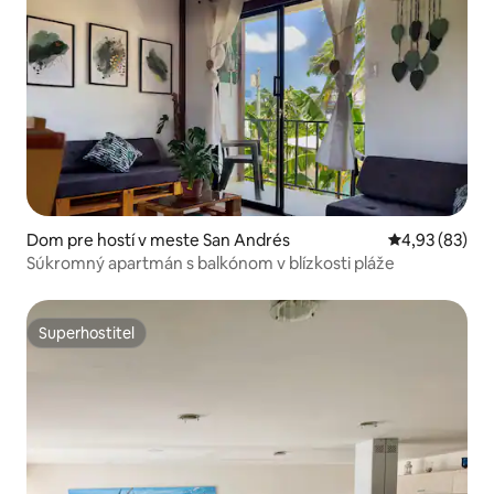
Dom pre hostí v meste San Andrés
Priemerné oho
4,93 (83)
Súkromný apartmán s balkónom v blízkosti pláže
Superhostiteľ
Superhostiteľ