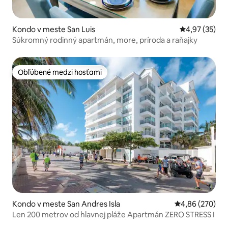
Kondo v meste San Luis
Priemerné oho
4,97 (35)
Súkromný rodinný apartmán, more, príroda a raňajky
Obľúbené medzi hosťami
Obľúbené medzi hosťami
Kondo v meste San Andres Isla
Priemerné ohod
4,86 (270)
Len 200 metrov od hlavnej pláže Apartmán ZERO STRESS I