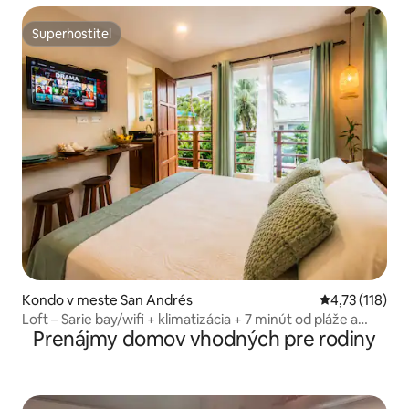
Superhostiteľ
Superhostiteľ
Kondo v meste San Andrés
Priemerné oho
4,73 (118)
Loft – Sarie bay/wifi + klimatizácia + 7 minút od pláže a
Prenájmy domov vhodných pre rodiny
centra