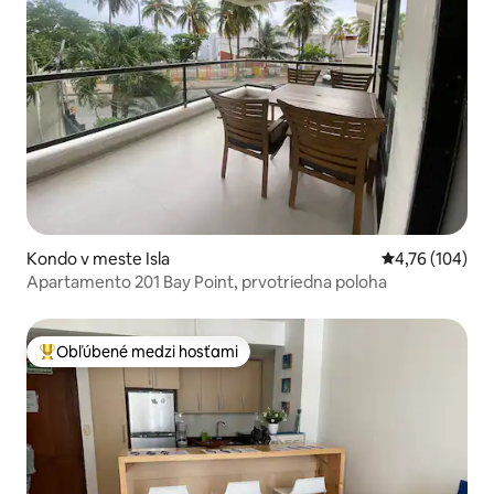
Kondo v meste Isla
Priemerné ohod
4,76 (104)
Apartamento 201 Bay Point, prvotriedna poloha
Obľúbené medzi hosťami
Najobľúbenejšie medzi hosťami