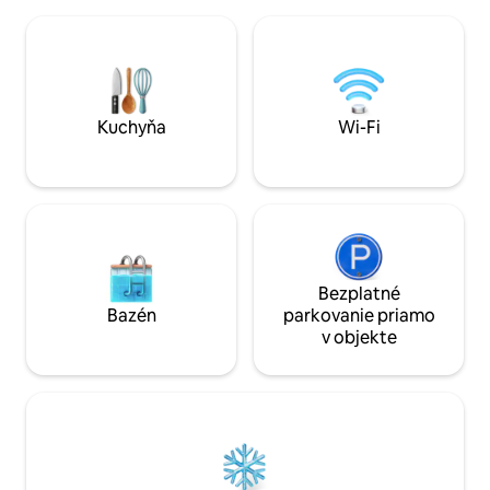
pohovkami, jedáleň a plne vybavenú
potrieb a kuchyns
kuchyňu. Ideálne pre rodiny, potápačov
pohodlný pobyt. Všetky samostatné
či digitálnych nomádov, ktorí hľadajú
postele môžu byť 
pohodlné ubytovanie na výhodnej
bielizeň bezchybn
lokalite
Kuchyňa
Wi-Fi
Bezplatné
Bazén
parkovanie priamo
v objekte