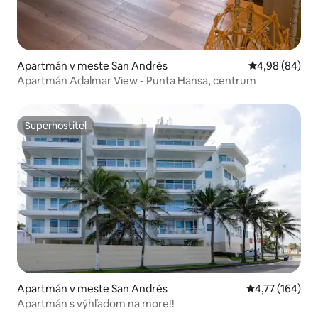
Apartmán v meste San Andrés
Priemerné oho
4,98 (84)
Apartmán Adalmar View - Punta Hansa, centrum
Superhostiteľ
Superhostiteľ
Apartmán v meste San Andrés
Priemerné ohod
4,77 (164)
Apartmán s výhľadom na more!!