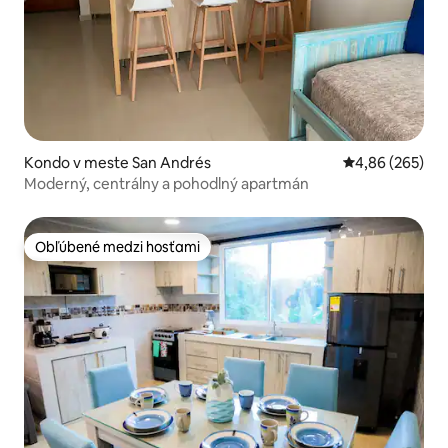
Kondo v meste San Andrés
Priemerné ohod
4,86 (265)
Moderný, centrálny a pohodlný apartmán
Obľúbené medzi hosťami
Obľúbené medzi hosťami