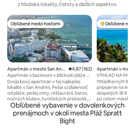
z hľadiska lokality, čistoty a ďalších aspektov.
Obľúbené medzi hosťami
Obľúbené medz
Obľúbené medzi hosťami
Najobľúbenejšie 
Apartmán v meste San And
Priemerné ohodnotenie 4,87 z 5
4,87 (162)
Apartmán v meste
rés
rés
Apartmán s bazénom v blízkosti pláže a
VÝHĽAD NA MORE
všetkého
BAZÉN* PUNTA H
Dvojizbový apartmán v tej najlepšej
!!!Nádherný!!! Bezplatné 🤩 Wi-Fi
lokalite v San Andrés. Pešia vzdialenosť
pripojenie na inter
od pláže, pešej zóny, reštaurácií, barov,
dospelých 🤩 Klim
nočných klubov, turistických prístavísk,
po celom mieste 
Obľúbené vybavenie v dovolenkových
požičovne áut a obchodov. Apartmán
more o 140 metrov
ponúka hlavnú spálňu s vlastnou
To najlepšie v Biosafete!!!
prenájmoch v okolí mesta Pláž Spratt
kúpeľňou a výhľadom na bazén, druhú
všetky Spratt Bigh
Bight
spálňu s manželskou posteľou a
centrálne. TV v kaž
poschodovou posteľou, obývaciu izbu s
spoločenskom prie
dvoma pohodlnými rozkladacími
do Sab No festive Niekoľko toaletných