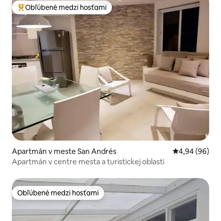
Obľúbené medzi hosťami
Najobľúbenejšie medzi hosťami
Apartmán v meste San Andrés
Priemerné oho
4,94 (96)
Apartmán v centre mesta a turistickej oblasti
Obľúbené medzi hosťami
Obľúbené medzi hosťami