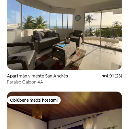
Apartmán v meste San Andrés
Priemerné oh
4,91 (23)
Paraiso Galeon 4A
Obľúbené medzi hosťami
Obľúbené medzi hosťami