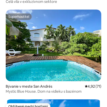
Celá vila v exkluzívnom sektore
Superhostiteľ
Superhostiteľ
Bývanie v meste San Andrés
Priemerné oh
4,92 (71)
Mystic Blue House. Dom na vidieku s bazénom
Obľúbené medzi hosťami