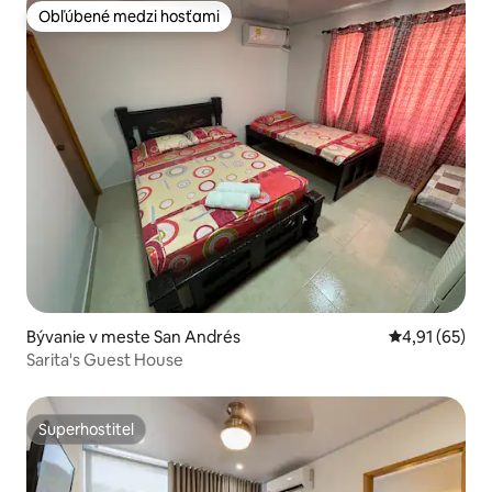
Obľúbené medzi hosťami
Obľúbené medzi hosťami
Bývanie v meste San Andrés
Priemerné oho
4,91 (65)
Sarita's Guest House
Superhostiteľ
Superhostiteľ