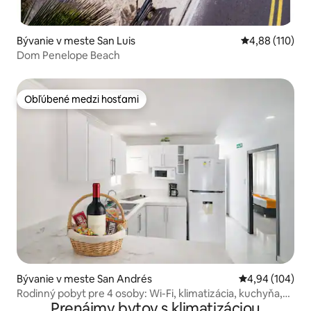
Bývanie v meste San Luis
Priemerné ohod
4,88 (110)
Dom Penelope Beach
Obľúbené medzi hosťami
Obľúbené medzi hosťami
Bývanie v meste San Andrés
Priemerné ohod
4,94 (104)
Rodinný pobyt pre 4 osoby: Wi-Fi, klimatizácia, kuchyňa,
Prenájmy bytov s klimatizáciou
súkromná terasa