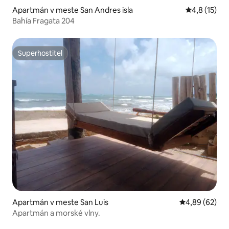
Apartmán v meste San Andres isla
Priemerné o
4,8 (15)
Bahía Fragata 204
Superhostiteľ
Superhostiteľ
Apartmán v meste San Luis
Priemerné oho
4,89 (62)
Apartmán a morské vlny.