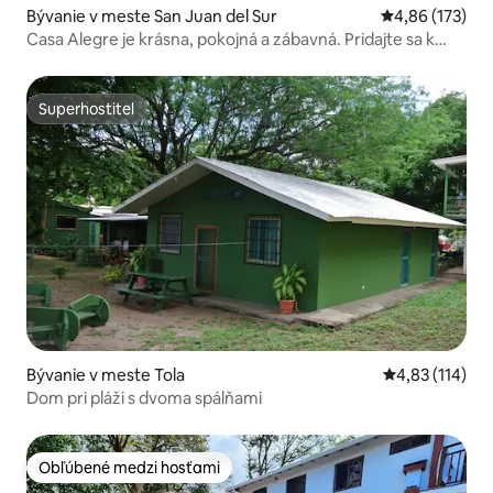
Bývanie v meste San Juan del Sur
Priemerné ohod
4,86 (173)
Casa Alegre je krásna, pokojná a zábavná. Pridajte sa k
nám.
Superhostiteľ
Superhostiteľ
Bývanie v meste Tola
Priemerné oho
4,83 (114)
Dom pri pláži s dvoma spálňami
Obľúbené medzi hosťami
Obľúbené medzi hosťami