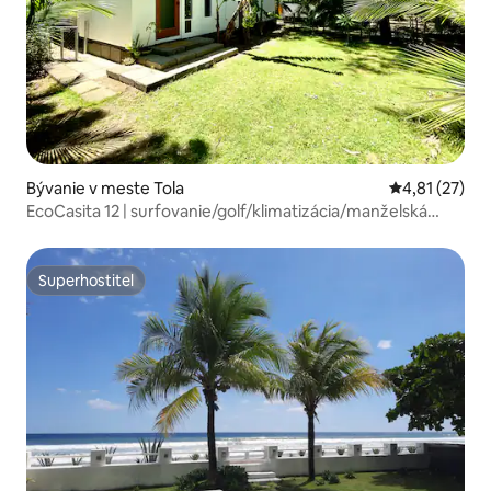
Bývanie v meste Tola
Priemerné oh
4,81 (27)
EcoCasita 12 | surfovanie/golf/klimatizácia/manželská
posteľ/vhodné pre domáce zvieratá
Superhostiteľ
Superhostiteľ