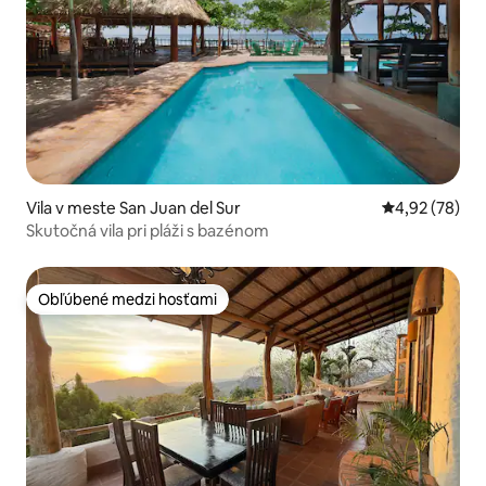
Vila v meste San Juan del Sur
Priemerné oho
4,92 (78)
Skutočná vila pri pláži s bazénom
Obľúbené medzi hosťami
Obľúbené medzi hosťami