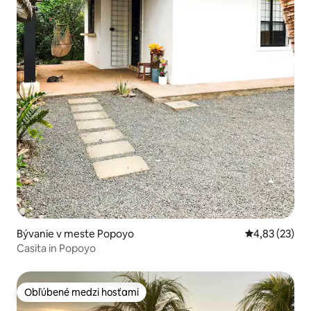
Bývanie v meste Popoyo
Priemerné oho
4,83 (23)
Casita in Popoyo
Obľúbené medzi hosťami
Obľúbené medzi hosťami