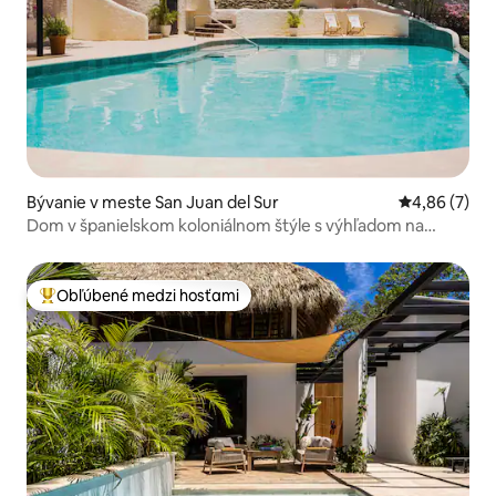
Bývanie v meste San Juan del Sur
Priemerné oh
4,86 (7)
Dom v španielskom koloniálnom štýle s výhľadom na
oceán
Obľúbené medzi hosťami
Najobľúbenejšie medzi hosťami