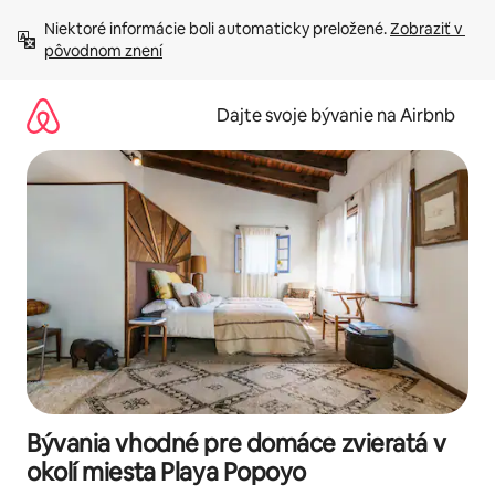
Preskočiť
Niektoré informácie boli automaticky preložené. 
Zobraziť v 
na
pôvodnom znení
obsah.
Dajte svoje bývanie na Airbnb
Bývania vhodné pre domáce zvieratá v
okolí miesta Playa Popoyo