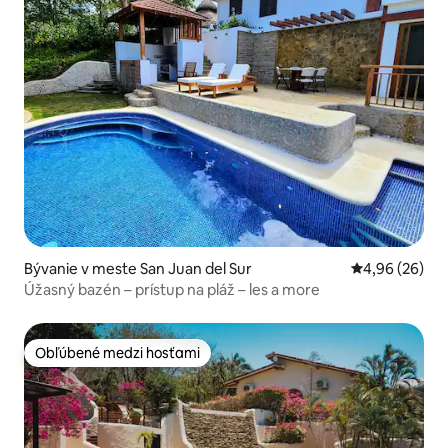
Bývanie v meste San Juan del Sur
Priemerné oho
4,96 (26)
Úžasný bazén – prístup na pláž – les a more
Obľúbené medzi hosťami
Obľúbené medzi hosťami