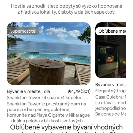
Hostia sa zhodli: tieto pobyty sú vysoko hodnotené
z hľadiska lokality, čistoty a ďalších aspektov.
Superhostiteľ
Obľúbené medzi 
Superhostiteľ
Obľúbené medzi 
Bývanie v meste S
l Sur
Elegantný tropick
Bývanie v meste Tola
Priemerné ohodnotenie 4,79 z 5
4,79 (301)
200mega a oceán
Casa Culebra: Rust
Shankton Tower | 4 spálne/4 kúpeľne |
stretáva s moder
Klimatizácia | Veľkolepé výhľady
Shankton Tower je priestranný dom na
jednopodlažnom A
pobreží v bezpečnej, oplotenej
Balcones de Majagu
komunite nad Playa Gigante v Nikarague
výhľad na oceán a 
– ideálna poloha v blízkosti svetových
súkromnej svätyn
Obľúbené vybavenie bývaní vhodných
surfových lokalít. Dom je navrhnutý pre
2 spálňami s manž
pohodlné skupinové cestovanie s