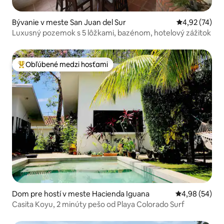
Bývanie v meste San Juan del Sur
Priemerné oho
4,92 (74)
Luxusný pozemok s 5 lôžkami, bazénom, hotelový zážitok
Obľúbené medzi hosťami
Najobľúbenejšie medzi hosťami
Dom pre hostí v meste Hacienda Iguana
Priemerné oho
4,98 (54)
Casita Koyu, 2 minúty pešo od Playa Colorado Surf