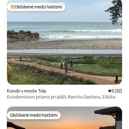
Obľúbené medzi hosťami
Najobľúbenejšie medzi hosťami
Kondo v meste Tola
Priemerné 
5 (32)
Kondomínium priamo pri pláži, Rancho Santana, 3 lôžka
Obľúbené medzi hosťami
Obľúbené medzi hosťami