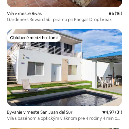
Vila v meste Rivas
Priemerné 
5 (16)
Gardeners Reward 5br priamo pri Pangas Drop break
Obľúbené medzi hosťami
Obľúbené medzi hosťami
Bývanie v meste San Juan del Sur
Priemerné oh
4,97 (31)
Vila s bazénom a optickým vláknom pre 4 rodiny 4 min od
centra