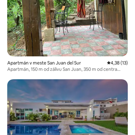
Apartmán v meste San Juan del Sur
Priemerné oh
4,38 (13)
Apartmán, 150 m od zálivu San Juan, 350 m od centra
mesta