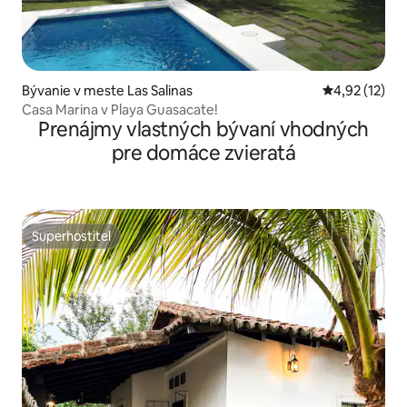
Bývanie v meste Las Salinas
Priemerné oh
4,92 (12)
Casa Marina v Playa Guasacate!
Prenájmy vlastných bývaní vhodných
pre domáce zvieratá
Superhostiteľ
Superhostiteľ