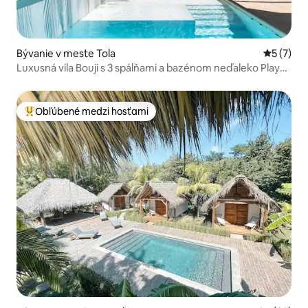
Bývanie v meste Tola
Priemerné
5 (7)
Luxusná vila Bouji s 3 spálňami a bazénom neďaleko Playa
Colorado
Obľúbené medzi hosťami
Najobľúbenejšie medzi hosťami