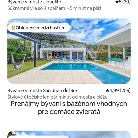
Bývanie v meste Jiquelite
Priemerné 
5 (30)
Súkromná vila so 4 spálňami • 5 minút na pláž
Obľúbené medzi hosťami
Najobľúbenejšie medzi hosťami
Bývanie v meste San Juan del Sur
Priemerné ohod
4,99 (205)
Štýlové útočisko len pár minút od mesta a pláže
Prenájmy bývaní s bazénom vhodných
pre domáce zvieratá