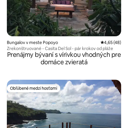
Bungalov v meste Popoyo
Priemerné oho
4,65 (48)
Zrekonštruované - Casita Del Sol - pár krokov od pláže
Prenájmy bývaní s vírivkou vhodných pre
domáce zvieratá
Obľúbené medzi hosťami
Obľúbené medzi hosťami