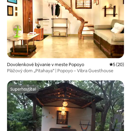
Dovolenkové bývanie v meste Popoyo
Priemerné 
5 (20)
Plážový dom „Pitahaya“ | Popoyo – Vibra Guesthouse
Superhostiteľ
Superhostiteľ