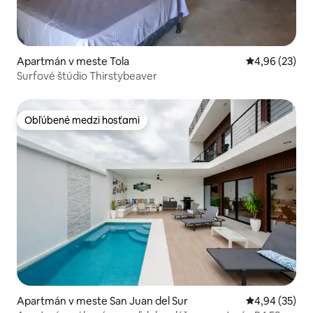
Apartmán v meste Tola
Priemerné oho
4,96 (23)
Surfové štúdio Thirstybeaver
Obľúbené medzi hosťami
Obľúbené medzi hosťami
Apartmán v meste San Juan del Sur
Priemerné oho
4,94 (35)