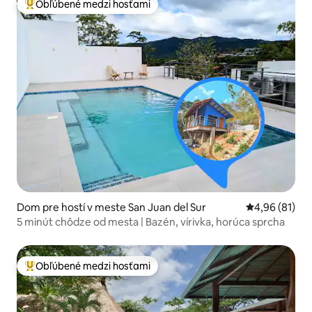
Obľúbené medzi hosťami
Najobľúbenejšie medzi hosťami
Dom pre hostí v meste San Juan del Sur
Priemerné oho
4,96 (81)
5 minút chôdze od mesta | Bazén, vírivka, horúca sprcha
Obľúbené medzi hosťami
Najobľúbenejšie medzi hosťami