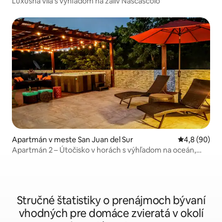
Luxusná vila s výhľadom na záliv Nascascolo
Apartmán v meste San Juan del Sur
Priemerné oh
4,8 (90)
Apartmán 2 – Útočisko v horách s výhľadom na oceán,
7 minút od letiska SJDS
Stručné štatistiky o prenájmoch bývaní
vhodných pre domáce zvieratá v okolí