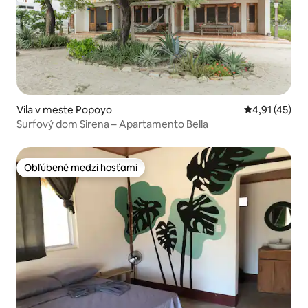
Vila v meste Popoyo
Priemerné oh
4,91 (45)
Surfový dom Sirena – Apartamento Bella
Obľúbené medzi hosťami
Obľúbené medzi hosťami