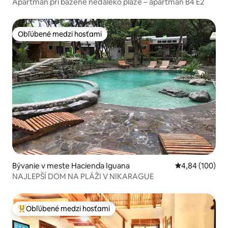
Apartmán pri bazéne neďaleko pláže – apartmán B4 E2
Obľúbené medzi hosťami
Obľúbené medzi hosťami
Bývanie v meste Hacienda Iguana
Priemerné ohod
4,84 (100)
NAJLEPŠÍ DOM NA PLÁŽI V NIKARAGUE
Obľúbené medzi hosťami
Najobľúbenejšie medzi hosťami