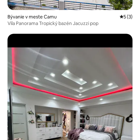
Bývanie v meste Camu
Priemerné
5 (3)
Vila Panorama Tropický bazén Jacuzzi pop