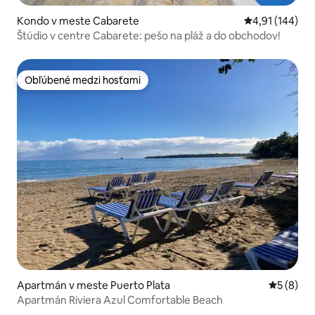
Kondo v meste Cabarete
Priemerné ohod
4,91 (144)
Štúdio v centre Cabarete: pešo na pláž a do obchodov!
Obľúbené medzi hosťami
Obľúbené medzi hosťami
Apartmán v meste Puerto Plata
Priemerné
5 (8)
Apartmán Riviera Azul Comfortable Beach