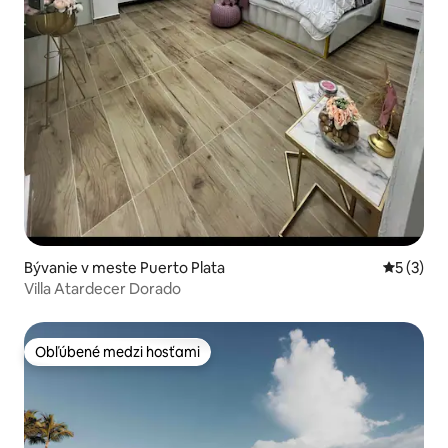
Bývanie v meste Puerto Plata
Priemerné
5 (3)
Villa Atardecer Dorado
Obľúbené medzi hosťami
Obľúbené medzi hosťami