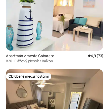
Apartmán v meste Cabarete
Priemerné oh
4,9 (73)
B201 Plážový piesok / Balkón
Obľúbené medzi hosťami
Obľúbené medzi hosťami