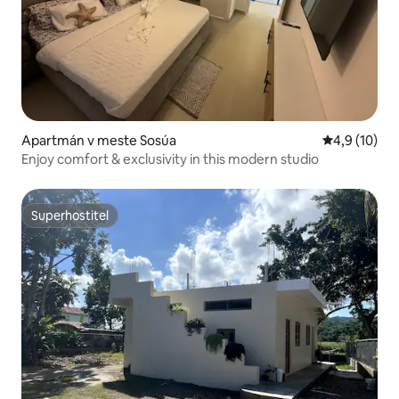
Apartmán v meste Sosúa
Priemerné o
4,9 (10)
Enjoy comfort & exclusivity in this modern studio
Superhostiteľ
Superhostiteľ