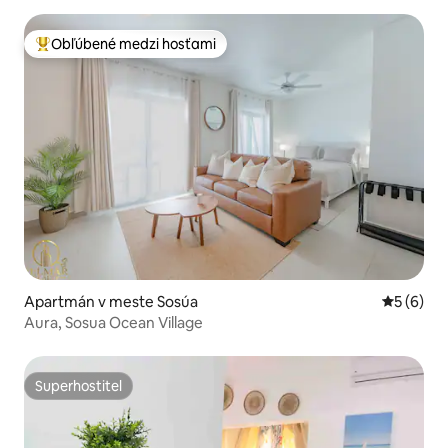
Obľúbené medzi hosťami
Najobľúbenejšie medzi hosťami
Apartmán v meste Sosúa
Priemerné
5 (6)
Aura, Sosua Ocean Village
Superhostiteľ
Superhostiteľ