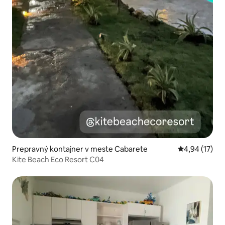
Prepravný kontajner v meste Cabarete
Priemerné oho
4,94 (17)
Kite Beach Eco Resort C04