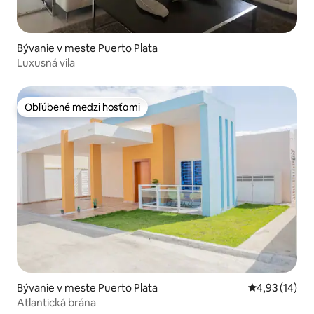
Bývanie v meste Puerto Plata
Luxusná vila
Obľúbené medzi hosťami
Obľúbené medzi hosťami
Bývanie v meste Puerto Plata
Priemerné oho
4,93 (14)
Atlantická brána