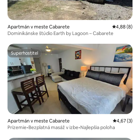
Apartmán v meste Cabarete
Priemerné oh
4,88 (8)
Dominikánske štúdio Earth by Lagoon – Cabarete
Superhostiteľ
Superhostiteľ
Apartmán v meste Cabarete
Priemerné oh
4,67 (3)
Prízemie•Bezplatná masáž v izbe•Najlepšia poloha