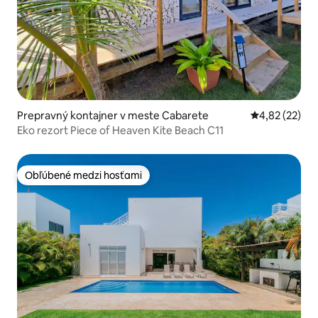
Prepravný kontajner v meste Cabarete
Priemerné oho
4,82 (22)
Eko rezort Piece of Heaven Kite Beach C11
Obľúbené medzi hosťami
Obľúbené medzi hosťami