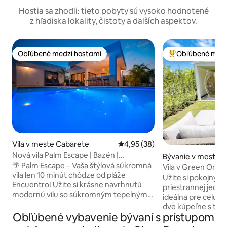
Hostia sa zhodli: tieto pobyty sú vysoko hodnotené
z hľadiska lokality, čistoty a ďalších aspektov.
Obľúbené medzi hosťami
Obľúbené medz
Obľúbené medzi hosťami
Najobľúbenejšie 
Vila v meste Cabarete
Priemerné ohodnotenie 4,95 z 
4,95 (38)
Nová vila Palm Escape | Bazén |
Bývanie v meste P
Klimatizácia | Gril | Fontána
🌴 Palm Escape – Vaša štýlová súkromná
Vila v Green One, 
vila len 10 minút chôdze od pláže
bazén v blízkosti
Užite si pokojný a
Encuentro! Užite si krásne navrhnutú
priestrannej jednop
modernú vilu so súkromným tepelným
ideálna pre celú r
čerpadlom (na požiadanie), bujnou
dve kúpeľne s toa
tropickou záhradou, tienistou terasou,
Obľúbené vybavenie bývaní s prístupom
kuchyňu, ktorá je i
plnou klimatizáciou, inteligentnými
sa cítili ako doma