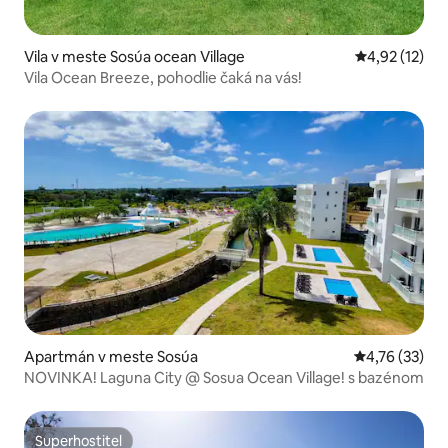
Vila v meste Sosúa ocean Village
Priemerné oh
4,92 (12)
Vila Ocean Breeze, pohodlie čaká na vás!
Apartmán v meste Sosúa
Priemerné oho
4,76 (33)
NOVINKA! Laguna City @ Sosua Ocean Village! s bazénom
Superhostiteľ