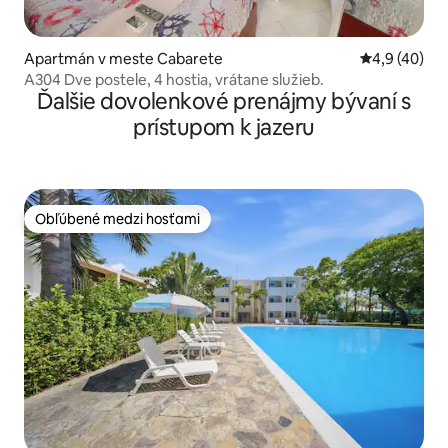
Apartmán v meste Cabarete
Priemerné oh
4,9 (40)
A304 Dve postele, 4 hostia, vrátane služieb.
Ďalšie dovolenkové prenájmy bývaní s
prístupom k jazeru
Obľúbené medzi hosťami
Obľúbené medzi hosťami