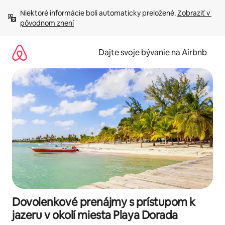
Preskočiť
Niektoré informácie boli automaticky preložené. 
Zobraziť v 
na
pôvodnom znení
obsah.
Dajte svoje bývanie na Airbnb
Dovolenkové prenájmy s prístupom k
jazeru v okolí miesta Playa Dorada