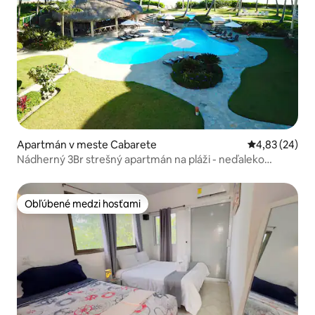
Apartmán v meste Cabarete
Priemerné oho
4,83 (24)
Nádherný 3Br strešný apartmán na pláži - neďaleko
mesta!
Obľúbené medzi hosťami
Obľúbené medzi hosťami