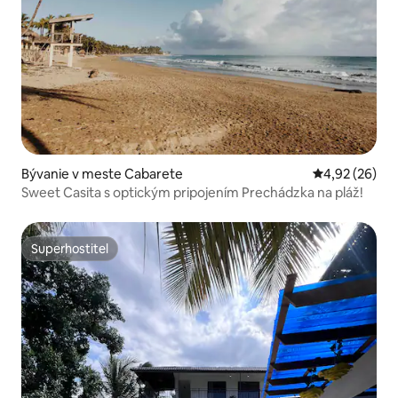
Bývanie v meste Cabarete
Priemerné oho
4,92 (26)
Sweet Casita s optickým pripojením Prechádzka na pláž!
Superhostiteľ
Superhostiteľ