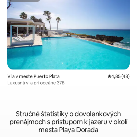
Superhostiteľ
Vila v meste Puerto Plata
Priemerné oho
4,85 (48)
Luxusná vila pri oceáne 37B
Stručné štatistiky o dovolenkových
prenájmoch s prístupom k jazeru v okolí
mesta Playa Dorada