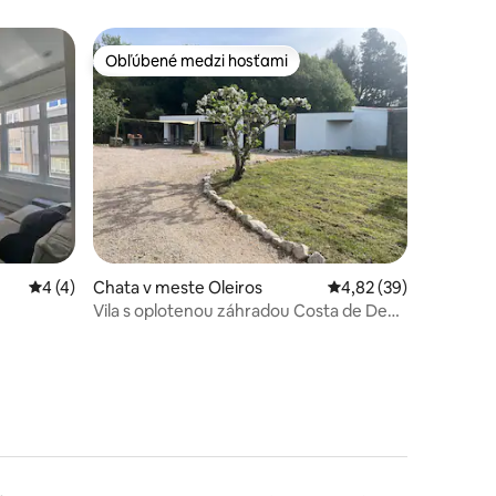
Obľúbené medzi hosťami
Obľúbené medzi hosťami
notení: 46
Priemerné ohodnotenie 4 z 5, počet hodnotení: 4
4 (4)
Chata v meste Oleiros
Priemerné ohodnotenie
4,82 (39)
Vila s oplotenou záhradou Costa de Dexo
· domáce zvieratá