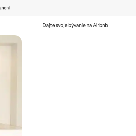
znení
Dajte svoje bývanie na Airbnb
kúmať pomocou dotykových gest či potiahnutia prstom.