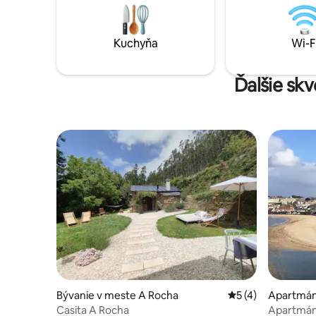
tenis, ktoré si môžete vychutnať s
samostatn
rodinou alebo priateľmi.
neobmedz
príjemnéh
Kuchyňa
Wi-F
terasy.
Ďalšie sk
Bývanie v meste A Rocha
Priemerné ohodnot
5 (4)
Apartmán
a
Casita A Rocha
Apartmán 