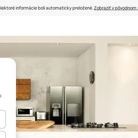
iektoré informácie boli automaticky preložené. 
Zobraziť v pôvodnom 
a
rechádzať pomocou klávesov so šípkami nahor a nadol alebo ich pres