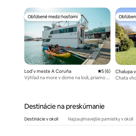
Obľúbené medzi hosťami
Obľúben
Obľúbené medzi hosťami
Obľúben
Loď v meste A Coruña
Priemerné ohodnot
5 (6)
Chalupa v
Výhľad na more v dome na lodi, priamo v
Chata vho
centre, terasa
bazénom v
Destinácie na preskúmanie
Destinácie v okolí
Najzaujímavejšie pamiatky v okolí