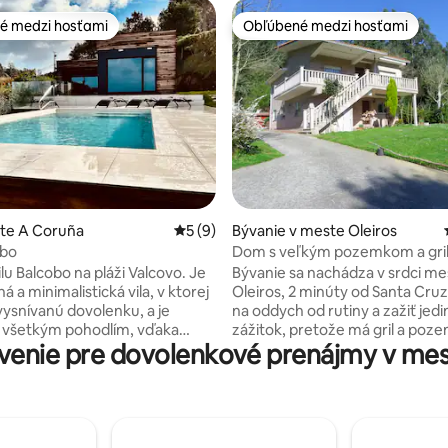
é medzi hosťami
Obľúbené medzi hosťami
é medzi hosťami
Obľúbené medzi hosťami
4,96 z 5, počet hodnotení: 156
ste A Coruña
Priemerné ohodnotenie 5 z 5, počet ho
5 (9)
Bývanie v meste Oleiros
obo
Dom s veľkým pozemkom a gri
lu Balcobo na pláži Valcovo. Je
Bývanie sa nachádza v srdci me
 a minimalistická vila, v ktorej
Oleiros, 2 minúty od Santa Cruz. Ideál
 vysnívanú dovolenku, a je
na oddych od rutiny a zažiť jed
 všetkým pohodlím, vďaka
zážitok, pretože má gril a poz
enie pre dovolenkové prenájmy v mes
a váš pobyt stane príjemnou
rozlohou viac ako 6 000 m ², tak
 bazén (od
môžete naplno vychutnať svoj v
któbra), obývaciu izbu s
Okrem toho vám prestížna pol
 s ostrovom, apartmánovú izbu
umožní vychutnať si pokojné p
u a šatňou (a úžasným
a zároveň vám ponúknuť pohod
na oceán a pláž) a dve
reštauráciách, pekárňach, leká