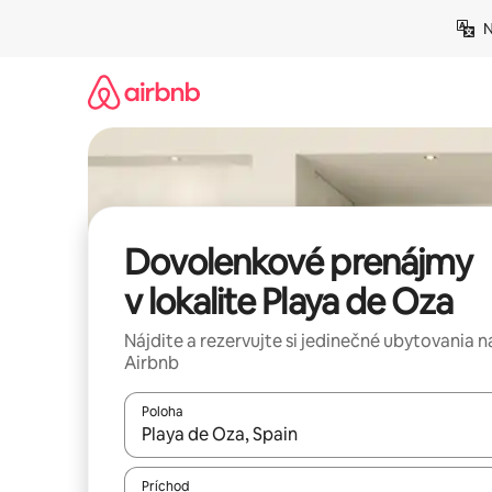
Preskočiť
N
na
obsah.
Dovolenkové prenájmy
v lokalite Playa de Oza
Nájdite a rezervujte si jedinečné ubytovania n
Airbnb
Poloha
Keď budú výsledky k dispozícii, môžete si ich p
Príchod