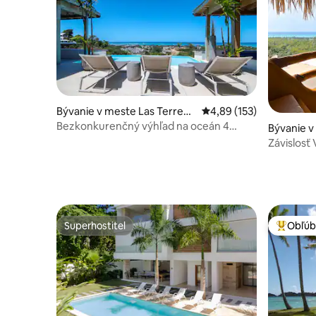
Bývanie v meste Las Terrena
Priemerné ohodnotenie 
4,89 (153)
s
Bezkonkurenčný výhľad na oceán 4
Bývanie v
minúty na pláž - Pickleball
s
Závislosť 
Superhostiteľ
Obľúb
Superhostiteľ
Najobľúb