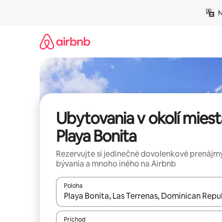
Preskočiť
N
na
obsah.
Ubytovania v okolí miest
Playa Bonita
Rezervujte si jedinečné dovolenkové prenájmy
bývania a mnoho iného na Airbnb
Poloha
Keď budú výsledky k dispozícii, môžete si ich p
Príchod