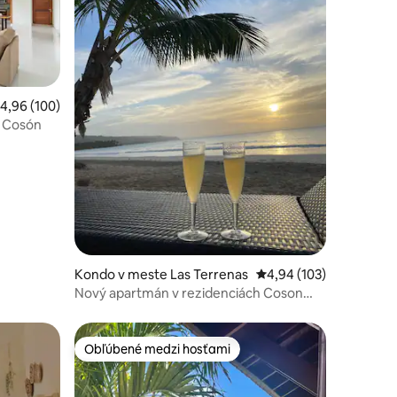
tení: 159
riemerné ohodnotenie 4,96 z 5, počet hodnotení: 100
4,96 (100)
u Cosón
Kondo v meste Las Terrenas
Priemerné ohodnotenie
4,94 (103)
Nový apartmán v rezidenciách Coson
Bay
Obľúbené medzi hosťami
Obľúbené medzi hosťami