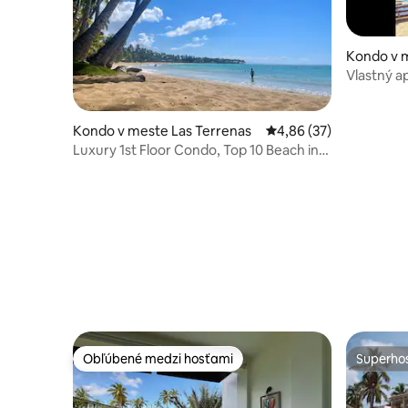
Kondo v m
Vlastný a
pláži
Kondo v meste Las Terrenas
Priemerné ohodnotenie
4,86 (37)
Luxury 1st Floor Condo, Top 10 Beach in
the World
Obľúbené medzi hosťami
Superhos
Obľúbené medzi hosťami
Superhos