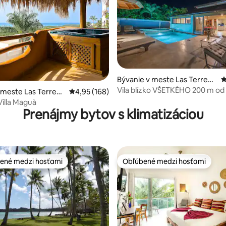
4,89 z 5, počet hodnotení: 153
Bývanie v meste Las Terrena
P
s
Vila blízko VŠETKÉHO 200 m od 
 meste Las Terrena
Priemerné ohodnotenie 4,95 z 5, počet hodno
4,95 (168)
300 m od mesta
Villa Maguà
Prenájmy bytov s klimatizáciou
ené medzi hosťami
Obľúbené medzi hosťami
enejšie medzi hosťami
Obľúbené medzi hosťami