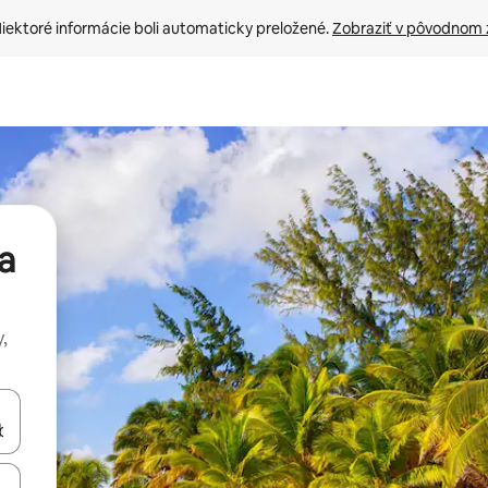
iektoré informácie boli automaticky preložené. 
Zobraziť v pôvodnom 
a
,
rechádzať pomocou klávesov so šípkami nahor a nadol alebo ich pres