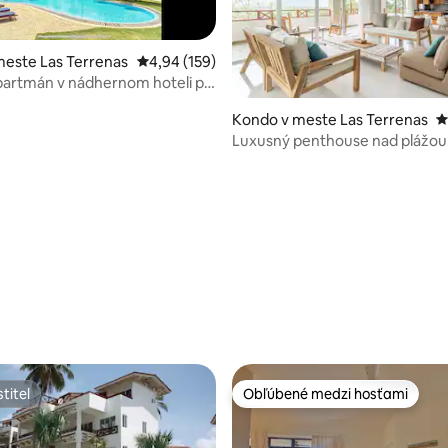
este Las Terrenas
Priemerné ohodnotenie 4,94 z 5, počet hodno
4,94 (159)
partmán v nádhernom hoteli pri
Kondo v meste Las Terrenas
P
Luxusný penthouse nad plážo
 4,86 z 5, počet hodnotení: 37
titeľ
Obľúbené medzi hosťami
titeľ
Obľúbené medzi hosťami