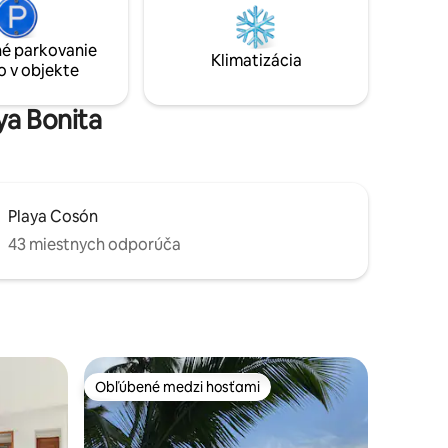
ním pri
nádherných individuálne navrhnutých
 vďaka
apartmánov, z ktorých každý má vlastnú
osobnosť, z ktorých jeden je čiastočne
é parkovanie
Klimatizácia
ponorený!
o v objekte
ya Bonita
Playa Cosón
43 miestnych odporúča
Obľúbené medzi hosťami
Obľúbené medzi hosťami