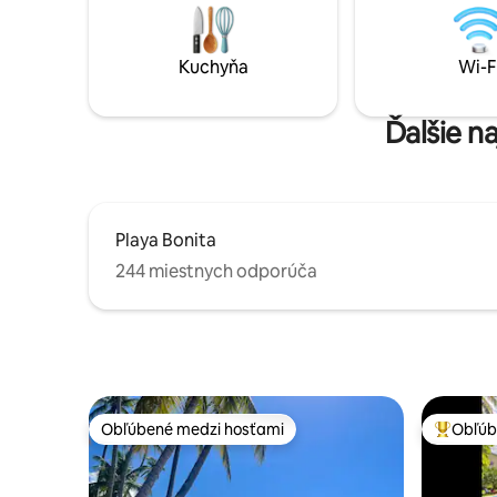
výhľadom na oceá
posteľou Queen a rozkladacou
Wi-Fi pri
pohovkou ( 2 x dvojlôžko), čo vytvára
umývačkou
veľkú relaxačnú zónu s 52-palcovou
Kuchyňa
Wi-F
pobyt.
televíziou s inteligentnou televíziou. Na
prízemí je kúpeľňa s WC. K dispozícii je
servisná miestnosť.
Ďalšie n
Playa Bonita
244 miestnych odporúča
Obľúbené medzi hosťami
Obľúb
Obľúbené medzi hosťami
Najobľúb