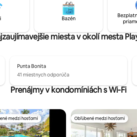
n. Vysokorýchlostné
nekonečným okrajom, stravova
pojenie, moderná kuchyňa s
mori a uvoľnenou atmosférou,
 riadu + Netflix pre dokonalý
ktorej je Playa Bonita naozaj
Bezplatn
i
Bazén
nezabudnuteľná.
priam
ajzaujímavejšie miesta v okolí mesta Pla
Punta Bonita
41 miestnych odporúča
Prenájmy v kondomíniách s Wi-Fi
ené medzi hosťami
Obľúbené medzi hosťami
enejšie medzi hosťami
Obľúbené medzi hosťami