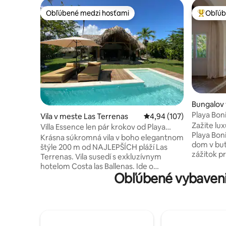
Obľúbené medzi hosťami
Obľúb
Obľúbené medzi hosťami
Najobľúb
Bungalov 
nas
Playa Bon
Vila v meste Las Terrenas
Priemerné ohodnotenie 
4,94 (107)
oceáne!
Zažite lux
Villa Essence len pár krokov od Playa
Playa Bon
Bonita
Krásna súkromná vila v boho elegantnom
dom v but
štýle 200 m od NAJLEPŠÍCH pláží Las
zážitok pr
Terrenas. Vila susedí s exkluzívnym
určený pr
hotelom Costa las Ballenas. Ide o
osoby) a 
Obľúbené vybaveni
súkromný obytný dom s 24-hodinovou
udržateľn
bezpečnostnou službou a priamym
európskom
prístupom na pláž. Dom má 3 spálne, 2 D
záložný s
s klimatizáciou a veľkú kúpeľňu s
Užite si 
vlastnou kúpeľňou a mezanín s
ležadlom a
rozkladacou pohovkou s manželskou