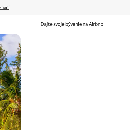
znení
Dajte svoje bývanie na Airbnb
kúmať pomocou dotykových gest či potiahnutia prstom.