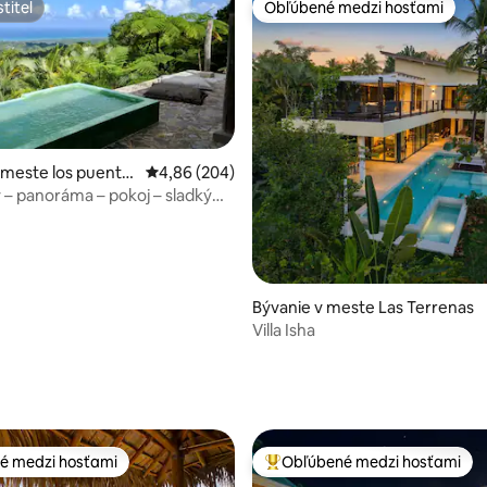
titeľ
Obľúbené medzi hosťami
titeľ
Obľúbené medzi hosťami
 meste los puente
Priemerné ohodnotenie 4,86 z 5, počet hodno
4,86 (204)
rrenas
 – panoráma – pokoj – sladký
Bývanie v meste Las Terrenas
Villa Isha
4,85 z 5, počet hodnotení: 116
é medzi hosťami
Obľúbené medzi hosťami
é medzi hosťami
Najobľúbenejšie medzi hosťami