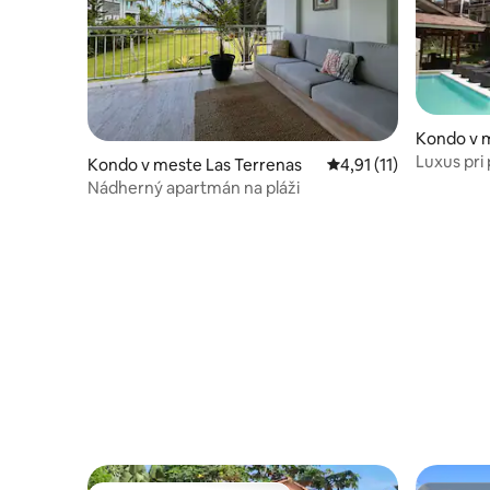
Kondo v m
Luxus pri 
Kondo v meste Las Terrenas
Priemerné ohodnoteni
4,91 (11)
Nádherný apartmán na pláži