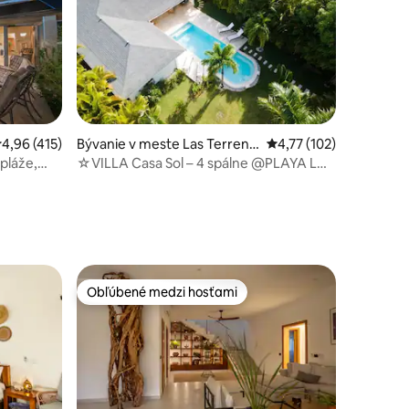
riemerné ohodnotenie 4,96 z 5, počet hodnotení: 415
4,96 (415)
Bývanie v meste Las Terrena
Priemerné ohodnotenie
4,77 (102)
s
pláže,
☆VILLA Casa Sol – 4 spálne @PLAYA LAS
tení: 168
BALLENAS ☆
Obľúbené medzi hosťami
Obľúbené medzi hosťami