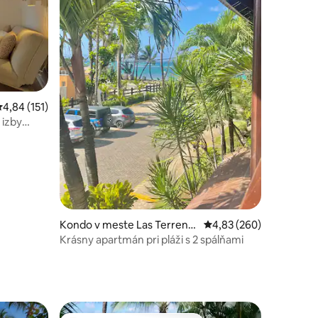
otení: 131
riemerné ohodnotenie 4,84 z 5, počet hodnotení: 151
4,84 (151)
 izby
Kondo v meste Las Terrena
Priemerné ohodnotenie 
4,83 (260)
s
Krásny apartmán pri pláži s 2 spálňami