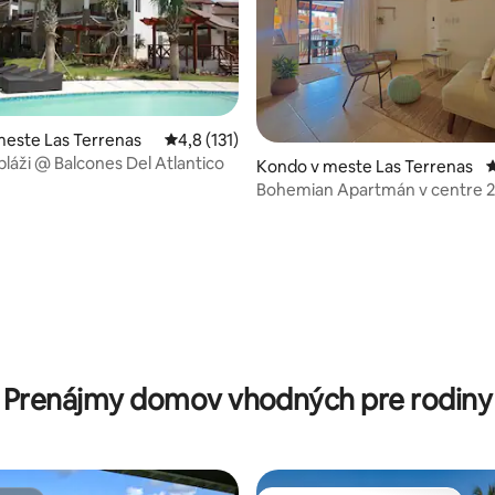
este Las Terrenas
Priemerné ohodnotenie 4,8 z 5, počet hodn
4,8 (131)
pláži @ Balcones Del Atlantico
e 4,91 z 5, počet hodnotení: 11
Kondo v meste Las Terrenas
P
Bohemian Apartmán v centre 2
front beach + Pool
Prenájmy domov vhodných pre rodiny