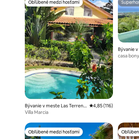
Obľúbené medzi hosťami
Superhos
Obľúbené medzi hosťami
Superhos
Bývanie v
s - las te
casa bony
život
Bývanie v meste Las Terrena
Priemerné ohodnotenie 
4,85 (116)
s
Villa Marcia
Obľúbené medzi hosťami
Obľúben
Obľúbené medzi hosťami
Obľúben