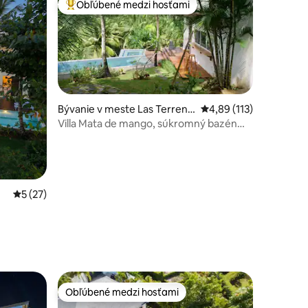
Obľúbené medzi hosťami
Najobľúbenejšie medzi hosťami
tení: 204
Bývanie v meste Las Terrena
Priemerné ohodnotenie
4,89 (113)
s
Villa Mata de mango, súkromný bazén
Las Terrenas
Priemerné ohodnotenie 5 z 5, počet hodnotení: 27
5 (27)
Obľúbené medzi hosťami
Obľúbené medzi hosťami