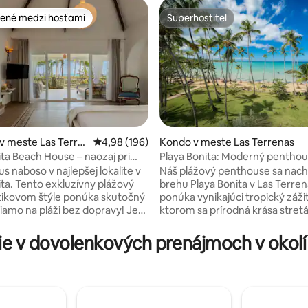
ené medzi hosťami
Superhostiteľ
enejšie medzi hosťami
Superhostiteľ
v meste Las Terre
Priemerné ohodnotenie 4,98 z 5, počet hodno
4,98 (196)
Kondo v meste Las Terrenas
ita Beach House – naozaj pri
Playa Bonita: Moderný penthou
4,94 z 5, počet hodnotení: 107
pláži
us naboso v najlepšej lokalite v
Náš plážový penthouse sa nac
ita. Tento exkluzívny plážový
brehu Playa Bonita v Las Terren
ikovom štýle ponúka skutočný
ponúka vynikajúci tropický záži
iamo na pláži bez dopravy! Je
ktorom sa prírodná krása stretá
e 1 pár alebo rodinu (max. 4
moderným komfortom. Prebuď
kombinuje moderné pohodlie s
panoramatickým výhľadom na 
e v dovolenkových prenájmoch v okolí 
osťou: zvukotesné okná v
užívajte si pokojné rána obklop
 štýle, sieťky proti komárom,
palmami a relaxujte len pár kro
olárny fotovoltický systém.
jednej z najúchvatnejších pláží
nádhernú terasu s vaňou pre 2,
Dominikánskej republiky. Hostia
 grilom, a to všetko s
prístup do plážového klubu s 