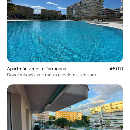
Apartmán v meste Tarragona
Priemerné
5 (17)
Dovolenkový apartmán s padelom a tenisom