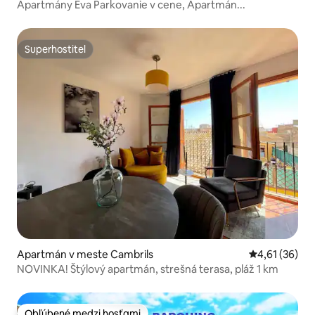
Apartmány Eva Parkovanie v cene, Apartmán...
Superhostiteľ
Superhostiteľ
Apartmán v meste Cambrils
Priemerné oho
4,61 (36)
NOVINKA! Štýlový apartmán, strešná terasa, pláž 1 km
Obľúbené medzi hosťami