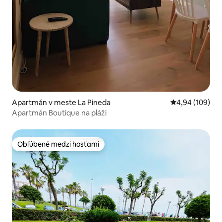
Apartmán v meste La Pineda
Priemerné ohod
4,94 (109)
Apartmán Boutique na pláži
Obľúbené medzi hosťami
Obľúbené medzi hosťami