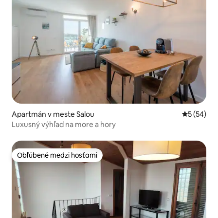
Apartmán v meste Salou
Priemerné 
5 (54)
Luxusný výhľad na more a hory
Obľúbené medzi hosťami
Obľúbené medzi hosťami