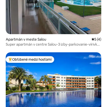
Apartmán v meste Salou
Priemerné
5 (4)
Super apartmán v centre Salou-3 izby-parkovanie-vírivka-
wifi
Obľúbené medzi hosťami
Najobľúbenejšie medzi hosťami