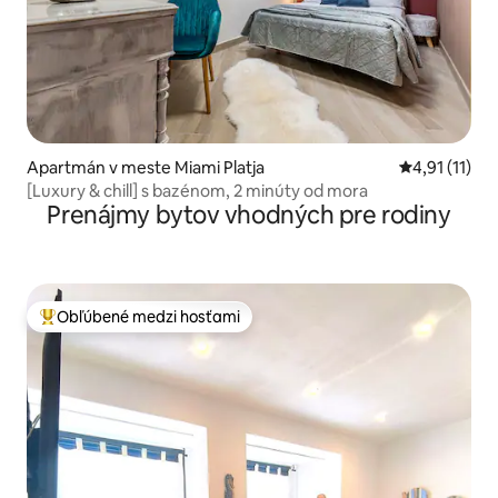
Apartmán v meste Miami Platja
Priemerné oh
4,91 (11)
[Luxury & chill] s bazénom, 2 minúty od mora
Prenájmy bytov vhodných pre rodiny
Obľúbené medzi hosťami
Najobľúbenejšie medzi hosťami