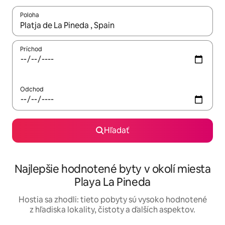
Poloha
Keď budú výsledky k dispozícii, môžete si ich prechádzať pom
Príchod
Odchod
Hľadať
Najlepšie hodnotené byty v okolí miesta
Playa La Pineda
Hostia sa zhodli: tieto pobyty sú vysoko hodnotené
z hľadiska lokality, čistoty a ďalších aspektov.