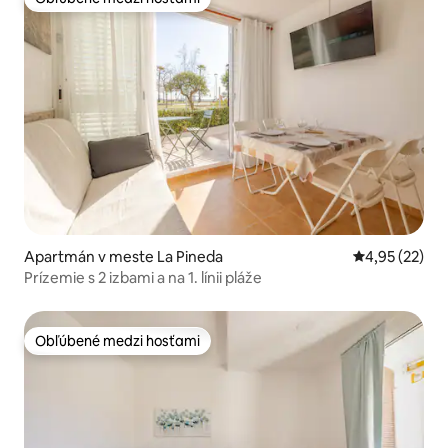
Obľúbené medzi hosťami
Apartmán v meste La Pineda
Priemerné oho
4,95 (22)
Prízemie s 2 izbami a na 1. línii pláže
Obľúbené medzi hosťami
Obľúbené medzi hosťami