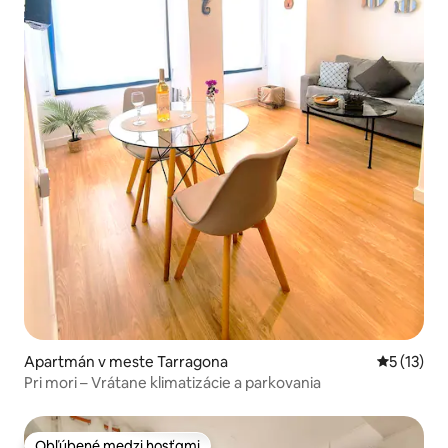
Apartmán v meste Tarragona
Priemerné
5 (13)
Pri mori – Vrátane klimatizácie a parkovania
Obľúbené medzi hosťami