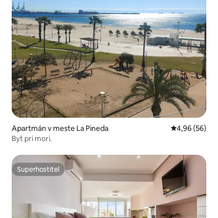
Apartmán v meste La Pineda
Priemerné oho
4,96 (56)
Byt pri mori.
Superhostiteľ
Superhostiteľ