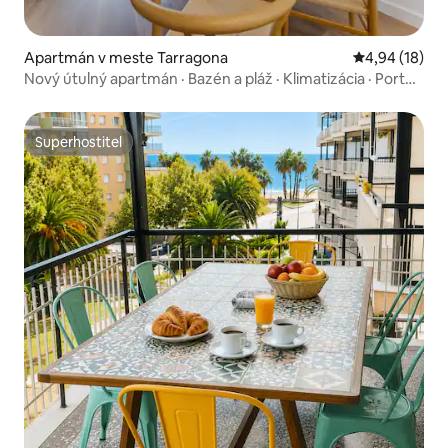
Apartmán v meste Tarragona
Priemerné oho
4,94 (18)
Nový útulný apartmán · Bazén a pláž · Klimatizácia · Port
Aventura
Superhostiteľ
Superhostiteľ