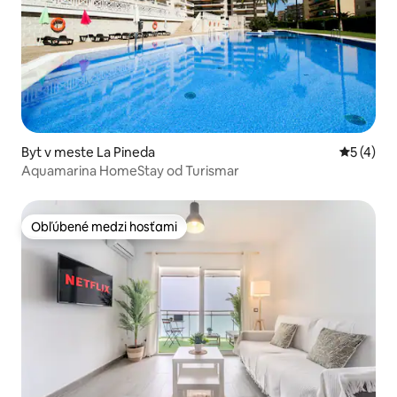
Byt v meste La Pineda
Priemerné
5 (4)
Aquamarina HomeStay od Turismar
Obľúbené medzi hosťami
Obľúbené medzi hosťami