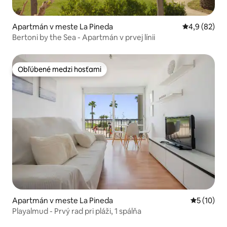
Apartmán v meste La Pineda
Priemerné oh
4,9 (82)
Bertoni by the Sea - Apartmán v prvej línii
Obľúbené medzi hosťami
Obľúbené medzi hosťami
Apartmán v meste La Pineda
Priemerné 
5 (10)
Playalmud - Prvý rad pri pláži, 1 spálňa