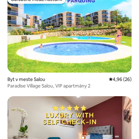
Obľúbené medzi hosťami
Byt v meste Salou
Priemerné oho
4,96 (26)
Paradise Village Salou, VIP apartmány 2