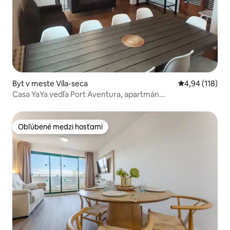
Byt v meste Vila-seca
Priemerné ohod
4,94 (118)
Casa YaYa vedľa Port Aventura, apartmán...
Obľúbené medzi hosťami
Obľúbené medzi hosťami