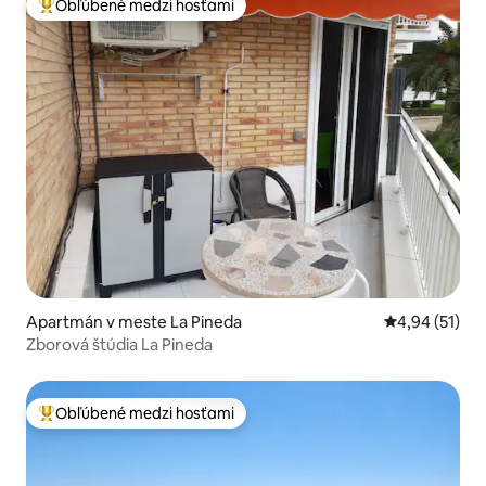
Obľúbené medzi hosťami
Najobľúbenejšie medzi hosťami
Apartmán v meste La Pineda
Priemerné oho
4,94 (51)
Zborová štúdia La Pineda
Obľúbené medzi hosťami
Najobľúbenejšie medzi hosťami