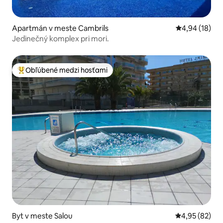
Apartmán v meste Cambrils
Priemerné oho
4,94 (18)
Jedinečný komplex pri mori.
Obľúbené medzi hosťami
Najobľúbenejšie medzi hosťami
Byt v meste Salou
Priemerné oho
4,95 (82)