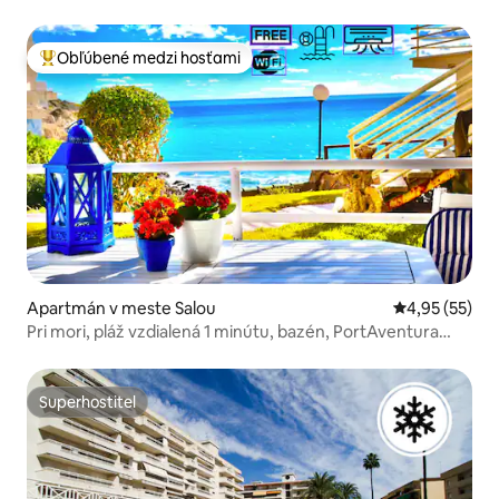
Obľúbené medzi hosťami
Najobľúbenejšie medzi hosťami
Apartmán v meste Salou
Priemerné oho
4,95 (55)
Pri mori, pláž vzdialená 1 minútu, bazén, PortAventura
Salou
Superhostiteľ
Superhostiteľ