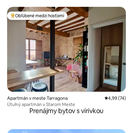
Aventura
Obľúbené medzi hosťami
Najobľúbenejšie medzi hosťami
Apartmán v meste Tarragona
Priemerné oho
4,99 (74)
Útulný apartmán v Starom Meste
Prenájmy bytov s vírivkou