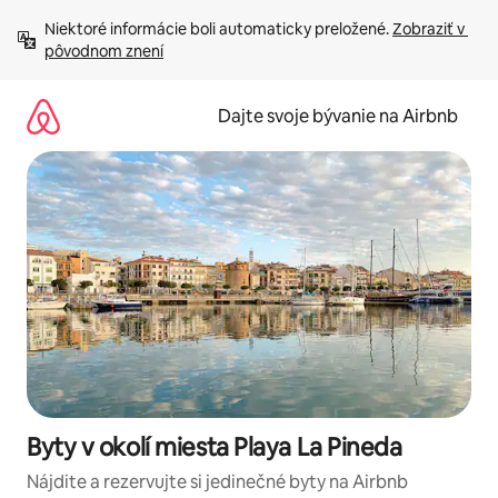
Preskočiť
Niektoré informácie boli automaticky preložené. 
Zobraziť v 
na
pôvodnom znení
obsah.
Dajte svoje bývanie na Airbnb
Byty v okolí miesta Playa La Pineda
Nájdite a rezervujte si jedinečné byty na Airbnb