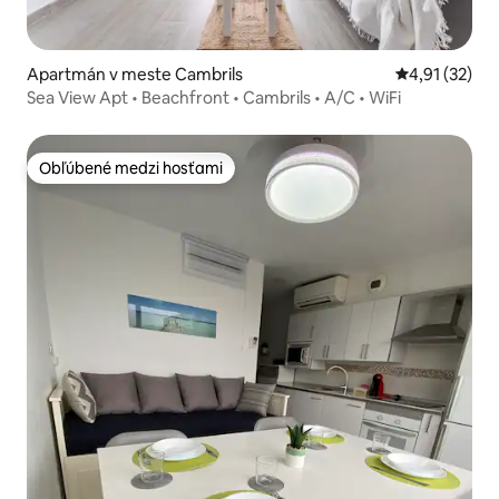
Apartmán v meste Cambrils
Priemerné oh
4,91 (32)
Sea View Apt • Beachfront • Cambrils • A/C • WiFi
Obľúbené medzi hosťami
Obľúbené medzi hosťami