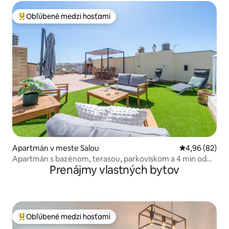
Obľúbené medzi hosťami
Najobľúbenejšie medzi hosťami
Apartmán v meste Salou
Priemerné oho
4,96 (82)
Apartmán s bazénom, terasou, parkoviskom a 4 min od
Prenájmy vlastných bytov
pláže.
Obľúbené medzi hosťami
Najobľúbenejšie medzi hosťami