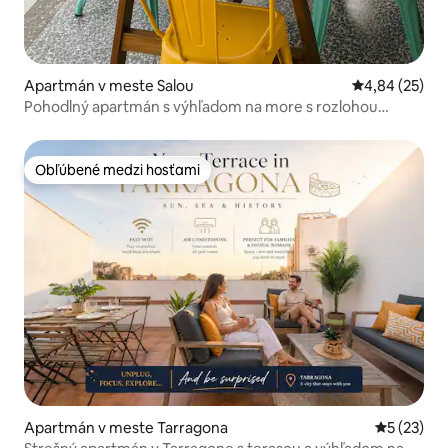
Apartmán v meste Salou
Priemerné oho
4,84 (25)
Pohodlný apartmán s výhľadom na more s rozlohou
100 m²
Obľúbené medzi hosťami
Obľúbené medzi hosťami
Apartmán v meste Tarragona
Priemerné 
5 (23)