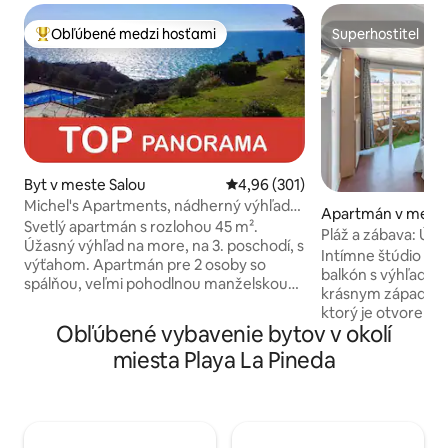
Obľúbené medzi hosťami
Superhostiteľ
Najobľúbenejšie medzi hosťami
Superhostiteľ
Byt v meste Salou
Priemerné ohodnotenie 4,96 z 5
4,96 (301)
Michel's Apartments, nádherný výhľad
Apartmán v meste
na M...
Svetlý apartmán s rozlohou 45 m².
a
Pláž a zábava: Útu
Úžasný výhľad na more, na 3. poschodí, s
Intímne štúdio 10
výťahom. Apartmán pre 2 osoby so
balkón s výhľadom
spálňou, veľmi pohodlnou manželskou
krásnym západom s
posteľou 180 x 200 a priamym prístupom
ktorý je otvorený 
na terasu. Ubytovanie s TV a priamym
Obľúbené vybavenie bytov v okolí
augusta. Relaxujte pri sledovaní svojich
prístupom na terasu. vybavenú kuchyňu
obľúbených filmov 
miesta Playa La Pineda
a jednu kúpeľňu. Veľmi silné Wi-Fi,
najlepších platfor
ideálne na PRÁCU NA DIAĽKU.
súčasťou vášho pob
Klimatizácia s teplým/studeným
HBOMax, Disney+,
vzduchom. Wifi muy potente que
SkyShowtime a Cru
permite el teletrabajo sin ningún
PortAventura je v