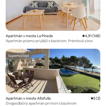
Apartmán v meste La Pineda
Priemerné ohod
4,91 (148)
Apartmán priamo pri pláži s bazénom. Prémiová zóna
Superhostiteľ
Superhostiteľ
Apartmán v meste Altafulla
Priemerné
5 (3)
Dvojpodlažný apartmán pri mori s bazénom