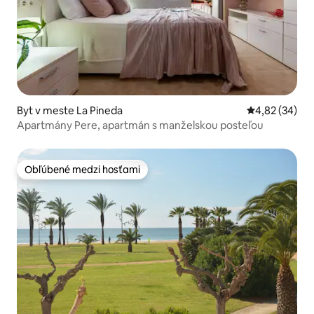
Byt v meste La Pineda
Priemerné oho
4,82 (34)
Apartmány Pere, apartmán s manželskou posteľou
Obľúbené medzi hosťami
Obľúbené medzi hosťami