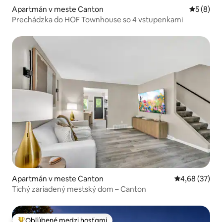
Apartmán v meste Canton
Priemerné
5 (8)
Prechádzka do HOF Townhouse so 4 vstupenkami
Apartmán v meste Canton
Priemerné oho
4,68 (37)
Tichý zariadený mestský dom – Canton
Obľúbené medzi hosťami