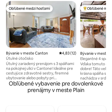
Obľúbené medzi hosťami
Obľúbené medz
Obľúbené medzi hosťami
Najobľúbenejšie 
Bývanie v meste Canton
Priemerné ohodnotenie 4,83 z 
4,83 (12)
Bývanie v meste Ha
Útulné útočisko
Elegantné 4 spálne
Útulný zariadený prenájom s 3 spálňami
Vďaka tomuto domu
na pokojnej ulici v Cantone! Ideálne pre
dobre! Táto veľmi
cestujúce zdravotné sestry, firemné
krásna spálňa so š
ubytovanie alebo pobyty pri
nachádza v srdci h
Obľúbené vybavenie pre dovolenkové
presťahovaní – len pár minút od
Ohiu. Tento pries
nemocníc Aultman, Mercy a Akron. V
v roku 1932 má vše
prenájmy v meste Plain
blízkosti Starbucks, Chipotle a miestnych
éry očakávali, ako
reštaurácií. Využite plne vybavenú
práce, vysoké str
kuchyňu, práčovňu v ubytovaní a
nádherné dispozičné ri
pokojnú krytú verandu na rannú kávu.
Oddýchnite si a vy
2 postele Queen, jedna plná, jedna
elegantné bývanie