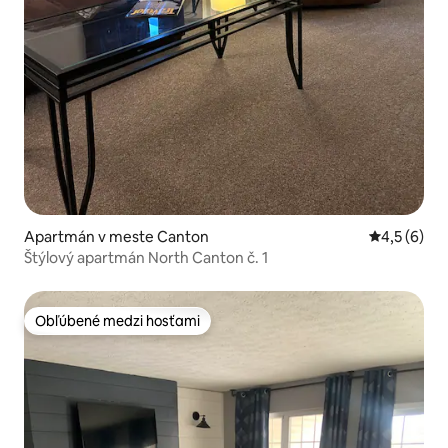
Apartmán v meste Canton
Priemerné 
4,5 (6)
Štýlový apartmán North Canton č. 1
Obľúbené medzi hosťami
Obľúbené medzi hosťami