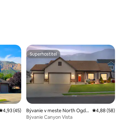
Superhostiteľ
Superhostiteľ
notení: 12
Priemerné ohodnotenie 4,93 z 5, počet hodnotení: 45
4,93 (45)
Bývanie v meste North Ogde
Priemerné ohodnotenie
4,88 (58)
n
Bývanie Canyon Vista