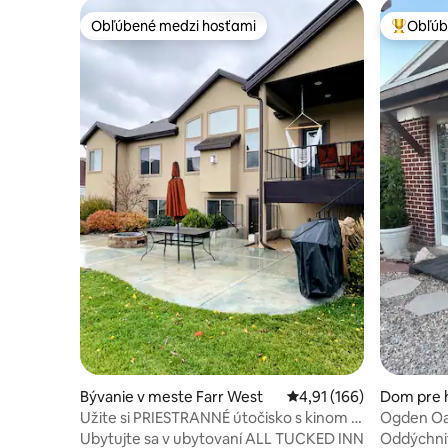
Obľúbené medzi hosťami
Obľúb
Obľúbené medzi hosťami
Najobľúb
Bývanie v meste Farr West
Priemerné ohodnotenie 
4,91 (166)
Dom pre h
sville
Užite si PRIESTRANNÉ útočisko s kinom a
Ogden Oa
súkromím
Ubytujte sa v ubytovaní ALL TUCKED INN
Oddýchnit