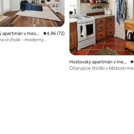
ý apartmán v meste
Priemerné ohodnotenie 4,96 z 5, počet hodn
4,96 (72)
den
na vrchole – moderný
 pre svokru
Hosťovský apartmán v mest
P
e Ogden
Očarujúce štúdio v blízkosti me
lyží