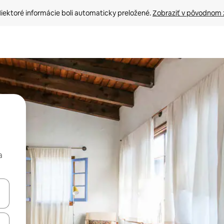
iektoré informácie boli automaticky preložené. 
Zobraziť v pôvodnom 
a
rechádzať pomocou klávesov so šípkami nahor a nadol alebo ich pres