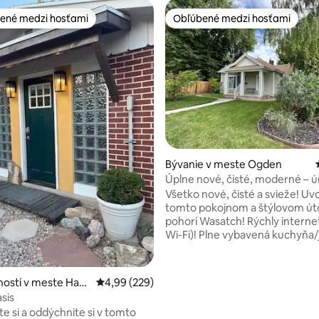
ené medzi hosťami
Obľúbené medzi hosťami
enejšie medzi hosťami
Obľúbené medzi hosťami
Bývanie v meste Ogden
Úplne nové, čisté, moderné – ú
Wasatch
Všetko nové, čisté a svieže! Uvo
tomto pokojnom a štýlovom úto
pohorí Wasatch! Rýchly internet (1 Gig
Wi-Fi)! Plne vybavená kuchyňa/jedáleň!
Kompletne oplotený dvor a ter
Vynikajúca poloha s bezplatný
parkovaním a blízkym prístupo
4,91 z 5, počet hodnotení: 166
ostí v meste Harri
Priemerné ohodnotenie 4,99 z 5, počet hodno
4,99 (229)
vybaveniu v centre mesta. Jednoduchý
sis
prístup na diaľnicu a lyžiarske s
e si a oddýchnite si v tomto
vzdialené len pár minút! Spálňa 1: menšia