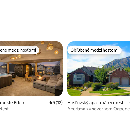
 4,98 z 5, počet hodnotení: 87
ené medzi hosťami
Obľúbené medzi hosťami
enejšie medzi hosťami
Obľúbené medzi hosťami
 meste Eden
Priemerné ohodnotenie 5 z 5, počet hod
5 (12)
Hosťovský apartmán v meste
North Ogden
 Nest~
Apartmán v severnom Ogdene
nie 5 z 5, počet hodnotení: 12