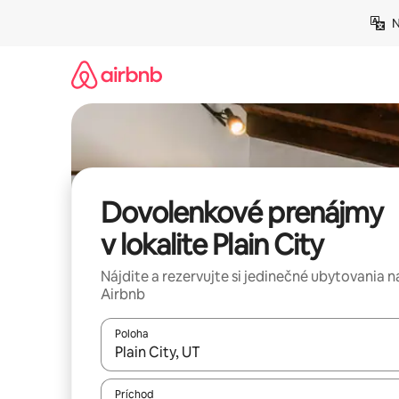
Preskočiť
N
na
obsah.
Dovolenkové prenájmy
v lokalite Plain City
Nájdite a rezervujte si jedinečné ubytovania n
Airbnb
Poloha
Keď budú výsledky k dispozícii, môžete si ich p
Príchod