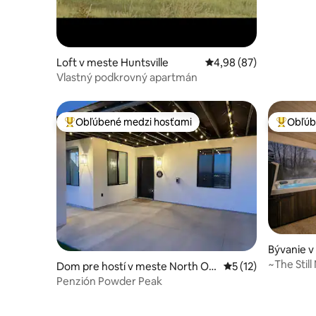
Loft v meste Huntsville
Priemerné ohodnotenie
4,98 (87)
Vlastný podkrovný apartmán
Obľúbené medzi hosťami
Obľúb
Najobľúbenejšie medzi hosťami
Najobľúb
Bývanie v
~The Still
Dom pre hostí v meste North Og
Priemerné ohodnote
5 (12)
den
Penzión Powder Peak