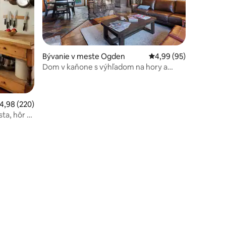
otení: 72
Bývanie v meste Ogden
Priemerné ohodnotenie
4,99 (95)
Dom v kaňone s výhľadom na hory a
prístupom k rieke
riemerné ohodnotenie 4,98 z 5, počet hodnotení: 220
4,98 (220)
sta, hôr a