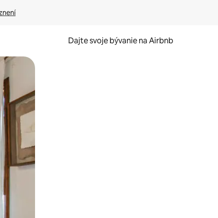
znení
Dajte svoje bývanie na Airbnb
kúmať pomocou dotykových gest či potiahnutia prstom.