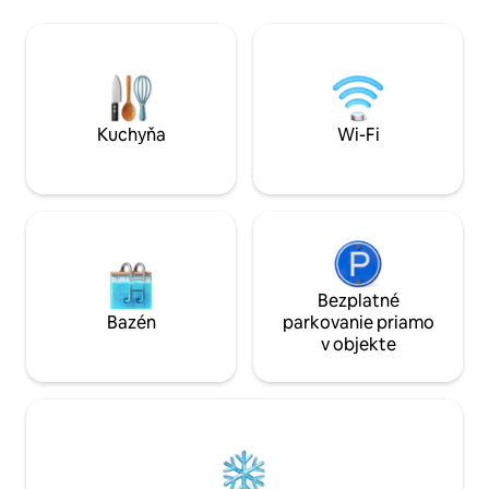
od Costca. Luxus, súkromie a odpočinok
Rezervujte si ešte 
bez toho, aby ste museli opustiť mesto!
nezabudnuteľný p
Rezervujte si a zažite to. 2 kamery
luxusnom apartm
orientované smerom na ulicu a merač
decibelov. PRED REZERVÁCIOU SI
POZORNE PREČÍTAJTE PRAVIDLÁ
Kuchyňa
Wi-Fi
Bezplatné
Bazén
parkovanie priamo
v objekte