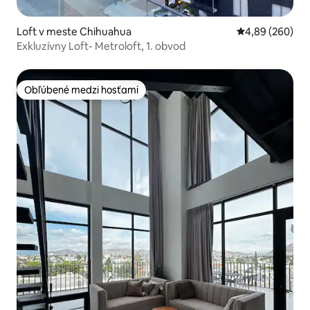
Loft v meste Chihuahua
Priemerné ohod
4,89 (260)
Exkluzívny Loft- Metroloft, 1. obvod
Obľúbené medzi hosťami
Obľúbené medzi hosťami