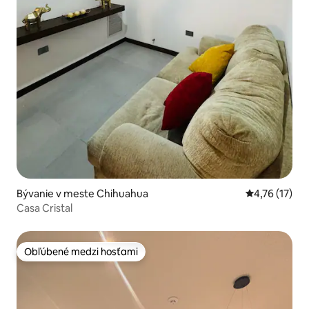
Bývanie v meste Chihuahua
Priemerné oh
4,76 (17)
Casa Cristal
Obľúbené medzi hosťami
Obľúbené medzi hosťami