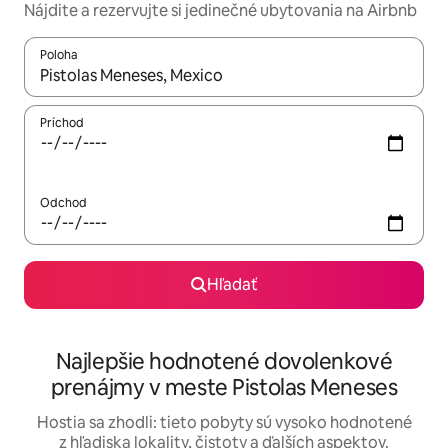
Nájdite a rezervujte si jedinečné ubytovania na Airbnb
Poloha
Keď budú výsledky k dispozícii, môžete si ich prechádzať pom
Príchod
Odchod
Hľadať
Najlepšie hodnotené dovolenkové
prenájmy v meste Pistolas Meneses
Hostia sa zhodli: tieto pobyty sú vysoko hodnotené
z hľadiska lokality, čistoty a ďalších aspektov.