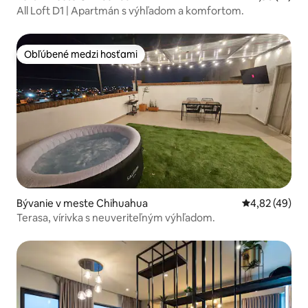
All Loft D1 | Apartmán s výhľadom a komfortom.
Obľúbené medzi hosťami
Obľúbené medzi hosťami
Bývanie v meste Chihuahua
Priemerné oho
4,82 (49)
Terasa, vírivka s neuveriteľným výhľadom.