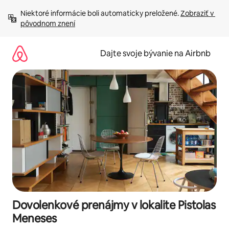
Preskočiť
Niektoré informácie boli automaticky preložené. 
Zobraziť v 
na
pôvodnom znení
obsah.
Dajte svoje bývanie na Airbnb
Dovolenkové prenájmy v lokalite Pistolas
Meneses