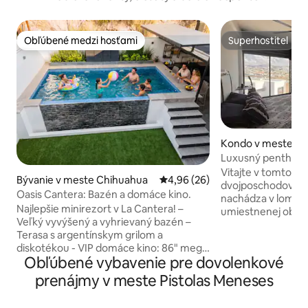
Obľúbené medzi hosťami
Superhostiteľ
Obľúbené medzi hosťami
Superhostiteľ
Kondo v meste C
Luxusný penthouse
panoramatickým 
Vitajte v tomto e
Bývanie v meste Chihuahua
Priemerné ohodnotenie 4,96 z 
4,96 (26)
dvojposchodovom 
Oasis Cantera: Bazén a domáce kino.
nachádza v lome, 
Najlepšie minirezort v La Cantera! –
umiestnenej oblasti 
Veľký vyvýšený a vyhrievaný bazén –
priestranný apart
Terasa s argentínskym grilom a
potrebujete na dokonalý
diskotékou - VIP domáce kino: 86" mega
vírivka na oddych
Obľúbené vybavenie pre dovolenkové
obrazovka – 3 prémiové spálne
prehliadkou mesta
(klimatizačné jednotky mini split,
Malebné výhľady 
prenájmy v meste Pistolas Meneses
inteligentná TV), 5 lôžok - Plne vybavená
vyrazia dych. - E
kuchyňa. 3 minúty od Alsuperu a 5 minút
výzdoba - Bezpečn