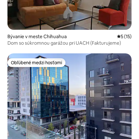
Bývanie v meste Chihuahua
Priemerné
5 (15)
Dom so súkromnou garážou pri UACH (Fakturujeme)
Obľúbené medzi hosťami
Obľúbené medzi hosťami