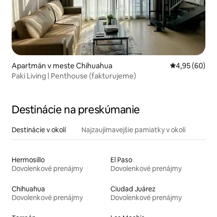
Apartmán v meste Chihuahua
Priemerné oho
4,95 (60)
Paki Living | Penthouse (fakturujeme)
Destinácie na preskúmanie
Destinácie v okolí
Najzaujímavejšie pamiatky v okolí
Hermosillo
El Paso
Dovolenkové prenájmy
Dovolenkové prenájmy
Chihuahua
Ciudad Juárez
Dovolenkové prenájmy
Dovolenkové prenájmy