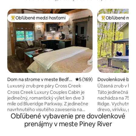
Obľúbené medzi hosťami
Obľúbené medz
Najobľúbenejšie medzi hosťami
Najobľúbenejšie 
Dom na strome v meste Bedfo
Priemerné ohodnotenie 5 z 5
5 (169)
Dovolenkové býva
rd
te Lovingston
Luxusný zrub pre páry Cross Creek
Úžasná zrub v hor
Cross Creek Luxury Couples Cabin je
Táto jedinečná a o
jedinečný, romantický výlet len dve 3
nachádza na 75 ak
míle od Blueridge Parkway. Z jedinečne
Ridge. Vychutnajte
navrhnutého visutého zavesenia na
drevo, vírivku, gri
Obľúbené vybavenie pre dovolenkové
vrchole potoka, osvetlenej promenády
rýchly a spoľahlivý
cez lesy, ktorá vedie k chate medzi
potrebujete urobi
prenájmy v meste Piney River
stromami, ktorá mu dáva skutočný pocit
budete preč. Má práčku a sušičku, plne
domu na stromoch, 3 priestranné terasy
vybavenú kuchyňu