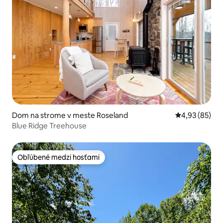
Dom na strome v meste Roseland
Priemerné oho
4,93 (85)
Blue Ridge Treehouse
Obľúbené medzi hosťami
Obľúbené medzi hosťami