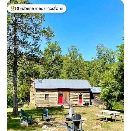
Obľúbené medzi hosťami
Najobľúbenejšie medzi hosťami