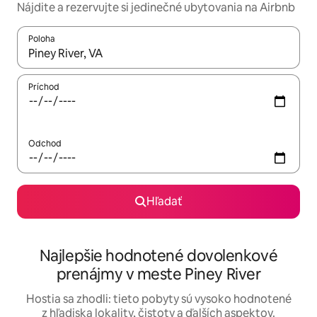
Nájdite a rezervujte si jedinečné ubytovania na Airbnb
Poloha
Keď budú výsledky k dispozícii, môžete si ich prechádzať pom
Príchod
Odchod
Hľadať
Najlepšie hodnotené dovolenkové
prenájmy v meste Piney River
Hostia sa zhodli: tieto pobyty sú vysoko hodnotené
z hľadiska lokality, čistoty a ďalších aspektov.