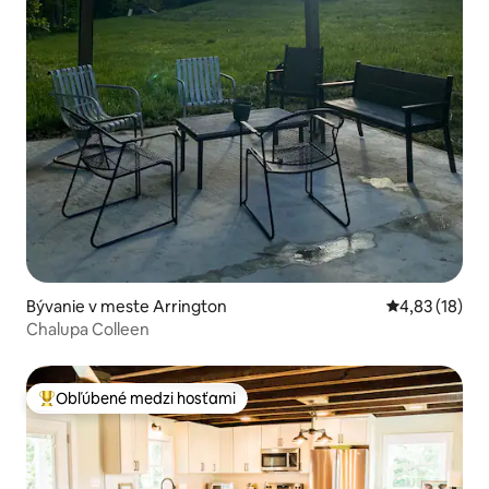
Bývanie v meste Arrington
Priemerné oho
4,83 (18)
Chalupa Colleen
Obľúbené medzi hosťami
Najobľúbenejšie medzi hosťami