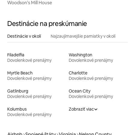
Woodson's Mill House
Destinácie na preskúmanie
Destinácie v okolí
Najzaujímavejšie pamiatky v okolí
Filadelfia
Washington
Dovolenkové prenájmy
Dovolenkové prenájmy
Myrtle Beach
Charlotte
Dovolenkové prenájmy
Dovolenkové prenájmy
Gatlinburg
Ocean City
Dovolenkové prenájmy
Dovolenkové prenájmy
Kolumbus
Zobraziť viac
Dovolenkové prenájmy
Airbnb
Spojené štáty
Virgínia
Nelson County