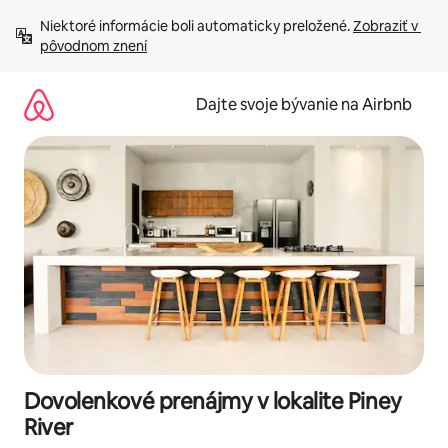
Preskočiť
Niektoré informácie boli automaticky preložené. 
Zobraziť v 
na
pôvodnom znení
obsah.
Dajte svoje bývanie na Airbnb
Dovolenkové prenájmy v lokalite Piney
River