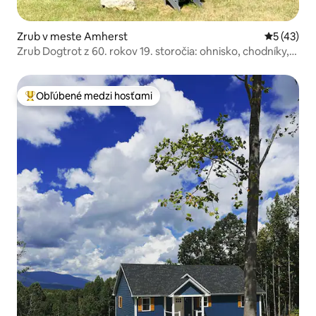
Zrub v meste Amherst
Priemerné 
5 (43)
Zrub Dogtrot z 60. rokov 19. storočia: ohnisko, chodníky,
jedinečný
Obľúbené medzi hosťami
Najobľúbenejšie medzi hosťami