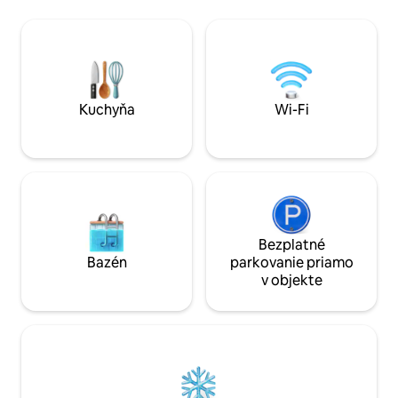
na leňošenie a vychutnávanie si prírody a
domáce zvieratá (
zvukov revúceho potoka pod vami, až
domáce zvieratá!)
po luxusné vybavenie, ktoré mu
vychutnať s celou r
dodávajú pocit skutočného domu na
4K 55-palcová intel
stromoch, 3 priestranné terasy na
aplikáciami, nabíja
leňošenie a vychutnávanie si prírody a
plná stolových hier
zvuky revúceho potoka pod vami, až po
predmetov na zába
Kuchyňa
Wi-Fi
luxusné Všetko v odľahlom súkromnom
prostredí len pár minút od mesta!
Bezplatné
Bazén
parkovanie priamo
v objekte