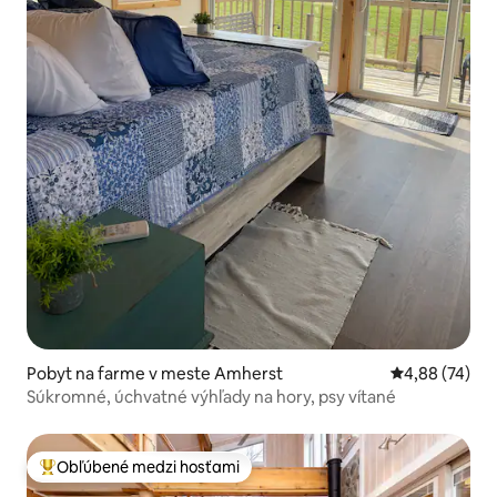
Pobyt na farme v meste Amherst
Priemerné oho
4,88 (74)
Súkromné, úchvatné výhľady na hory, psy vítané
Obľúbené medzi hosťami
Najobľúbenejšie medzi hosťami