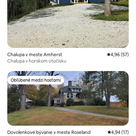
Chalupa v meste Amherst
Priemerné oho
4,96 (57)
Chalupa v horskom útočisku
Obľúbené medzi hosťami
Obľúbené medzi hosťami
Dovolenkové bývanie v meste Roseland
Priemerné oho
4,94 (17)