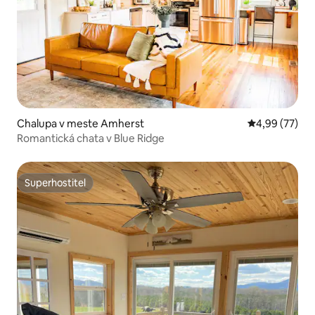
Chalupa v meste Amherst
Priemerné oho
4,99 (77)
Romantická chata v Blue Ridge
Superhostiteľ
Superhostiteľ