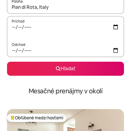
Poloha
Keď budú výsledky k dispozícii, môžete si ich prechádzať pom
Príchod
Odchod
Hľadať
Mesačné prenájmy v okolí
Obľúbené medzi hosťami
Najobľúbenejšie medzi hosťami