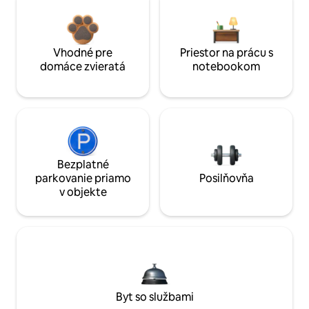
Vhodné pre
Priestor na prácu s
domáce zvieratá
notebookom
Bezplatné
parkovanie priamo
Posilňovňa
v objekte
Byt so službami