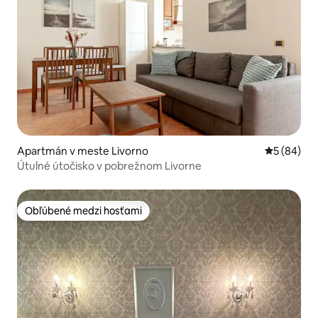
Apartmán v meste Livorno
Priemerné 
5 (84)
Útulné útočisko v pobrežnom Livorne
Obľúbené medzi hosťami
Obľúbené medzi hosťami