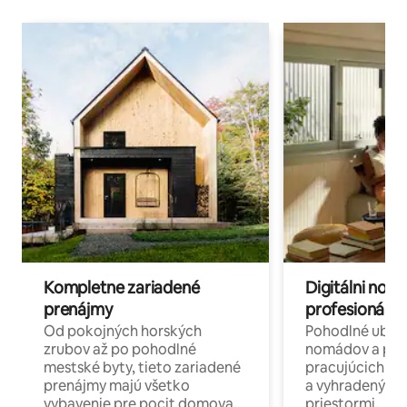
Kompletne zariadené
Digitálni nomá
prenájmy
profesionáli 
Od pokojných horských
Pohodlné ubyto
zrubov až po pohodlné
nomádov a pro
mestské byty, tieto zariadené
pracujúcich na 
prenájmy majú všetko
a vyhradenými
vybavenie pre pocit domova.
priestormi.