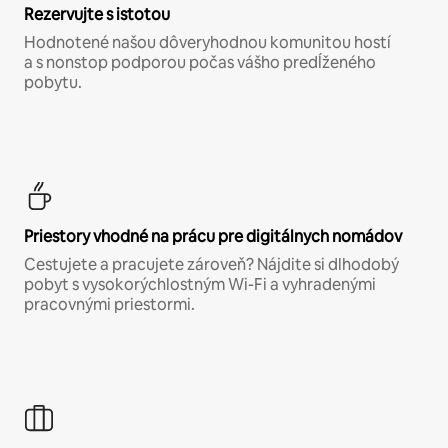
Rezervujte s istotou
Hodnotené našou dôveryhodnou komunitou hostí
a s nonstop podporou počas vášho predĺženého
pobytu.
Priestory vhodné na prácu pre digitálnych nomádov
Cestujete a pracujete zároveň? Nájdite si dlhodobý
pobyt s vysokorýchlostným Wi-Fi a vyhradenými
pracovnými priestormi.