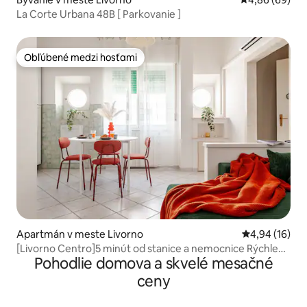
La Corte Urbana 48B [ Parkovanie ]
Obľúbené medzi hosťami
Obľúbené medzi hosťami
Apartmán v meste Livorno
Priemerné oho
4,94 (16)
[Livorno Centro]5 minút od stanice a nemocnice Rýchle
Pohodlie domova a skvelé mesačné
Wi-Fi
ceny