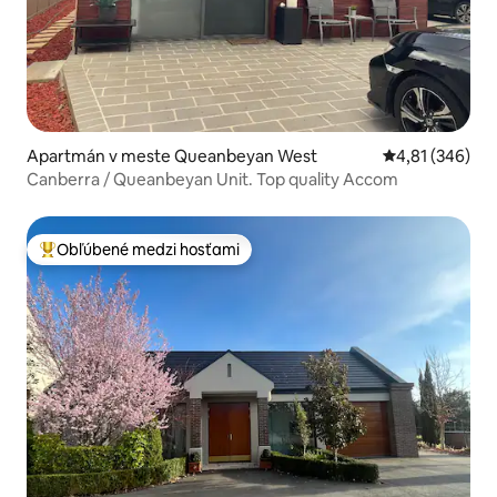
Apartmán v meste Queanbeyan West
Priemerné ohod
4,81 (346)
Canberra / Queanbeyan Unit. Top quality Accom
Obľúbené medzi hosťami
Najobľúbenejšie medzi hosťami