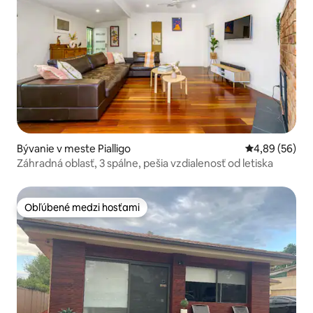
Bývanie v meste Pialligo
Priemerné oho
4,89 (56)
Záhradná oblasť, 3 spálne, pešia vzdialenosť od letiska
Obľúbené medzi hosťami
Obľúbené medzi hosťami