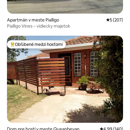
Apartmán v meste Pialligo
Priemerné o
5 (207)
Pialligo Vines – vidiecky majetok
Obľúbené medzi hosťami
Najobľúbenejšie medzi hosťami
Dom pre hostí v meste Queanbeyan
Priemerné ohod
4,99 (140)