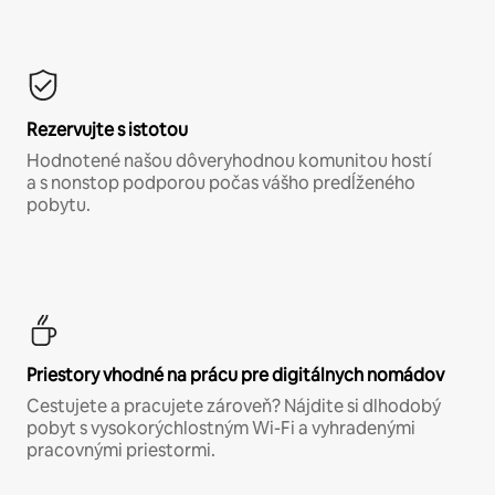
Rezervujte s istotou
Hodnotené našou dôveryhodnou komunitou hostí
a s nonstop podporou počas vášho predĺženého
pobytu.
Priestory vhodné na prácu pre digitálnych nomádov
Cestujete a pracujete zároveň? Nájdite si dlhodobý
pobyt s vysokorýchlostným Wi-Fi a vyhradenými
pracovnými priestormi.