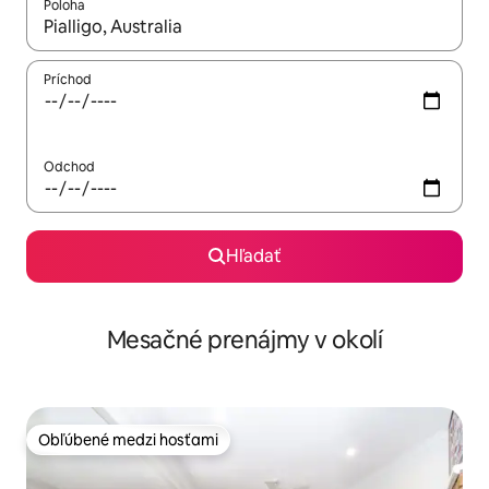
Poloha
Keď budú výsledky k dispozícii, môžete si ich prechádzať pom
Príchod
Odchod
Hľadať
Mesačné prenájmy v okolí
Obľúbené medzi hosťami
Obľúbené medzi hosťami