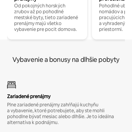
Od pokojných horských
Pohodlné ubyto
zrubov až po pohodlné
nomádov a pro
mestské byty, tieto zariadené
pracujúcich na 
prenájmy majú všetko
a vyhradenými
vybavenie pre pocit domova.
priestormi.
Vybavenie a bonusy na dlhšie pobyty
Zariadené prenájmy
Plne zariadené prenájmy zahŕňajú kuchyňu
a vybavenie, ktoré potrebujete, aby ste mohli
pohodlne bývať mesiac alebo dlhšie. Je to ideálna
alternatíva k podnájmu.