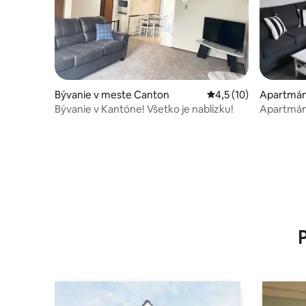
Bývanie v meste Canton
Priemerné ohodnoteni
4,5 (10)
Apartmán 
n
Bývanie v Kantóne! Všetko je nablízku!
Apartmán 