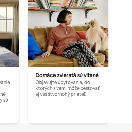
Domáce zvieratá sú vítané
vanie
Objavujte ubytovania, do
ktorých s vami môže cestovať
jné
aj váš štvornohý priateľ.
y sú