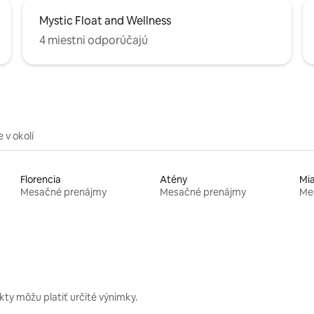
Mystic Float and Wellness
4 miestni odporúčajú
 v okolí
Florencia
Atény
Mi
Mesačné prenájmy
Mesačné prenájmy
Me
kty môžu platiť určité výnimky.