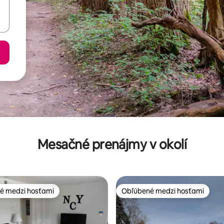
Mesačné prenájmy v okolí
é medzi hosťami
Obľúbené medzi hosťami
é medzi hosťami
Obľúbené medzi hosťami