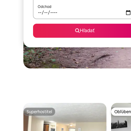
Odchod
Hľadať
Superhostiteľ
Obľúben
Superhostiteľ
Obľúben