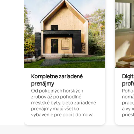
Kompletne zariadené
Digit
prenájmy
prof
Od pokojných horských
Pohod
zrubov až po pohodlné
nomá
mestské byty, tieto zariadené
pracu
prenájmy majú všetko
a vy
vybavenie pre pocit domova.
pries