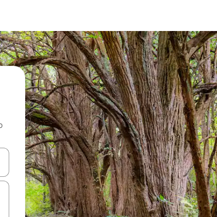
o
rechádzať pomocou klávesov so šípkami nahor a nadol alebo ich pres