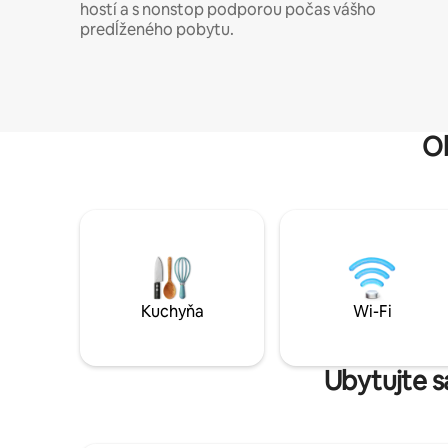
hostí a s nonstop podporou počas vášho
predĺženého pobytu.
O
Kuchyňa
Wi-Fi
Ubytujte s