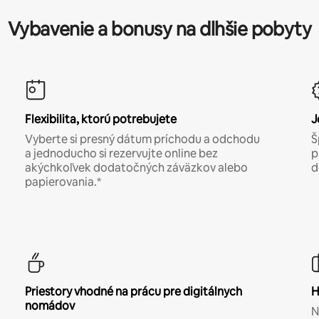
Vybavenie a bonusy na dlhšie pobyty
Flexibilita, ktorú potrebujete
J
Vyberte si presný dátum príchodu a odchodu
Š
a jednoducho si rezervujte online bez
p
akýchkoľvek dodatočných záväzkov alebo
d
papierovania.*
Priestory vhodné na prácu pre digitálnych
H
nomádov
N