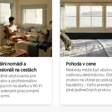
álni nomádi a
Pohoda v cene
esionáli na cestách
Niekedy môže byť ubyto
cieľovou destináciou. Od
lné ubytovania pre
zrubov na útese po poko
dov a profesionálov
hausbóty – tieto prenájm
júcich na diaľku s Wi-Fi
plné jedinečných prvkov.
hradenými pracovnými
tormi.