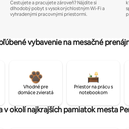
Cestujete a pracujete zároveň? Nájdite si
k
dlhodobý pobyt s vysokorýchlostným Wi-Fi a
s
vyhradenými pracovnými priestormi.
p
bľúbené vybavenie na mesačné prenáj
Vhodné pre
Priestor na prácu s
domáce zvieratá
notebookom
a v okolí najkrajších pamiatok mesta Pe