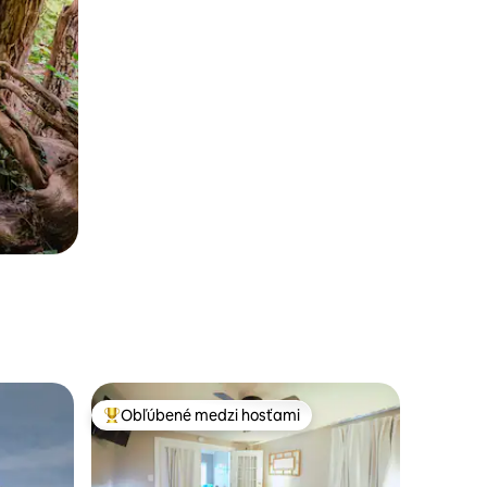
Obľúbené medzi hosťami
Najobľúbenejšie medzi hosťami