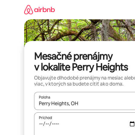
Preskočiť
na
obsah.
Mesačné prenájmy
v lokalite Perry Heights
Objavujte dlhodobé prenájmy na mesiac aleb
viac, v ktorých sa budete cítiť ako doma.
Poloha
Keď budú výsledky k dispozícii, môžete si ich p
Príchod