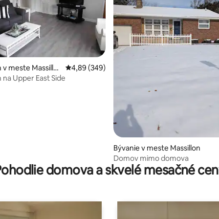
e 4,5 z 5, počet hodnotení: 10
v meste Massillo
Priemerné ohodnotenie 4,89 z 5, počet hodno
4,89 (349)
na Upper East Side
Bývanie v meste Massillon
Domov mimo domova
Pohodlie domova a skvelé mesačné cen