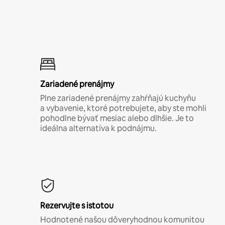
Zariadené prenájmy
Plne zariadené prenájmy zahŕňajú kuchyňu
a vybavenie, ktoré potrebujete, aby ste mohli
pohodlne bývať mesiac alebo dlhšie. Je to
ideálna alternatíva k podnájmu.
Rezervujte s istotou
Hodnotené našou dôveryhodnou komunitou