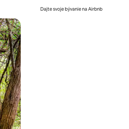
Dajte svoje bývanie na Airbnb
kúmať pomocou dotykových gest či potiahnutia prstom.