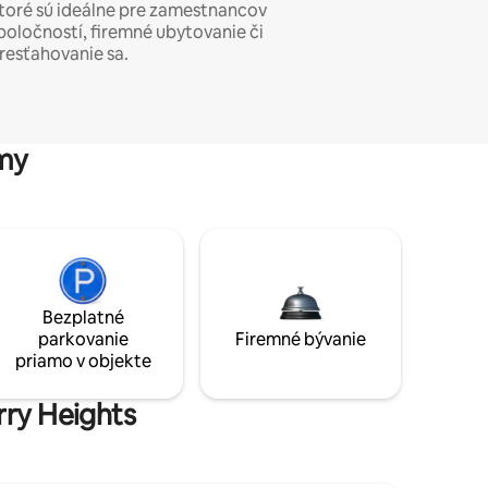
toré sú ideálne pre zamestnancov
poločností, firemné ubytovanie či
resťahovanie sa.
my
Bezplatné
parkovanie
Firemné bývanie
priamo v objekte
rry Heights