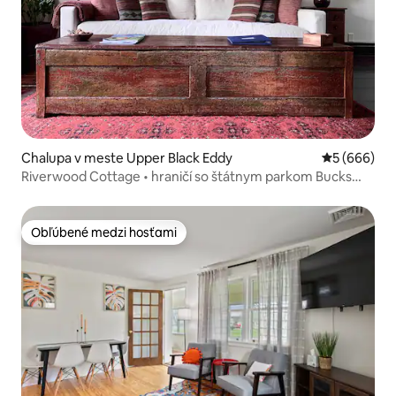
Chalupa v meste Upper Black Eddy
Priemerné o
5 (666)
Riverwood Cottage • hraničí so štátnym parkom Bucks
County
Obľúbené medzi hosťami
Obľúbené medzi hosťami