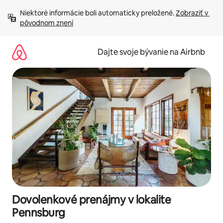
Preskočiť
Niektoré informácie boli automaticky preložené. 
Zobraziť v 
na
pôvodnom znení
obsah.
Dajte svoje bývanie na Airbnb
Dovolenkové prenájmy v lokalite
Pennsburg