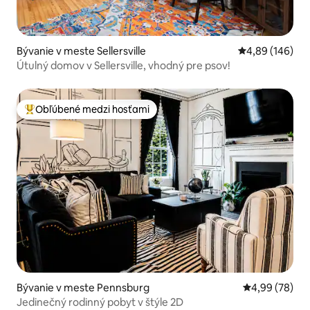
Bývanie v meste Sellersville
Priemerné ohod
4,89 (146)
Útulný domov v Sellersville, vhodný pre psov!
Obľúbené medzi hosťami
Najobľúbenejšie medzi hosťami
Bývanie v meste Pennsburg
Priemerné oho
4,99 (78)
Jedinečný rodinný pobyt v štýle 2D