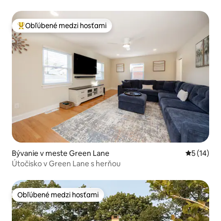
Obľúbené medzi hosťami
Najobľúbenejšie medzi hosťami
Bývanie v meste Green Lane
Priemerné 
5 (14)
Útočisko v Green Lane s herňou
Obľúbené medzi hosťami
Obľúbené medzi hosťami