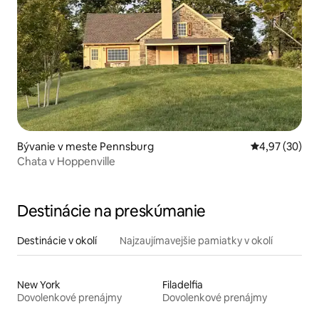
Bývanie v meste Pennsburg
Priemerné oho
4,97 (30)
Chata v Hoppenville
Destinácie na preskúmanie
Destinácie v okolí
Najzaujímavejšie pamiatky v okolí
New York
Filadelfia
Dovolenkové prenájmy
Dovolenkové prenájmy