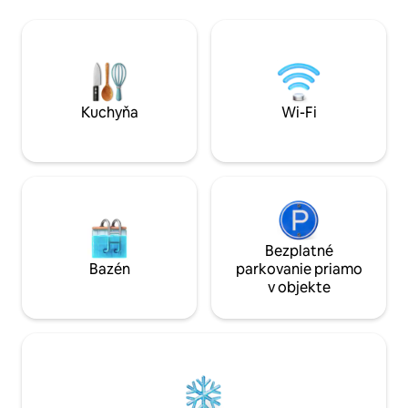
grilovať alebo len 
destinácií. Vychutnajte si inšpiratívne
ryby z pláže. Posaďte sa do hojdacieho
prostredie, umelecké diela a dekorácie,
kresla na veľkej, 
hlbokú vaňu a skvelý spánok. Pracujte na
sa presuňte dovnú
diaľku so silným Wi-Fi a bezkontaktným
vysokému kamennému k
ubytovaním sa pre bezproblémový
2 míle od štátnyc
pobyt. Či už ste tu, aby ste si oddýchli,
tvorili alebo objavovali – ubytujte sa a
Kuchyňa
Wi-Fi
cíťte sa ako doma.
Bezplatné
Bazén
parkovanie priamo
v objekte