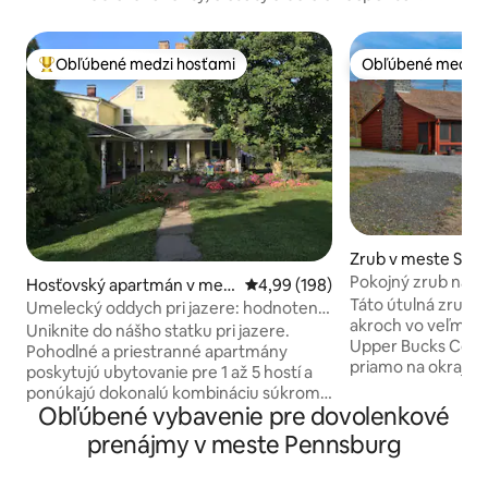
Obľúbené medzi hosťami
Obľúbené medzi 
Najobľúbenejšie medzi hosťami
Obľúbené medzi 
Zrub v meste Seller
Pokojný zrub na 6
Hosťovský apartmán v mes
Priemerné ohodnotenie 4,99 z 5
4,99 (198)
vidieckom Upper 
Táto útulná zrub s
te Souderton
Umelecký oddych pri jazere: hodnotenia
akroch vo veľmi v
snovej vane
Uniknite do nášho statku pri jazere.
Upper Bucks Coun
Pohodlné a priestranné apartmány
priamo na okraji 6
poskytujú ubytovanie pre 1 až 5 hostí a
výhľad je bezkonku
ponúkajú dokonalú kombináciu súkromia
sú lode a záchrann
Obľúbené vybavenie pre dovolenkové
a bezbariérovosti. Nachádza sa na
kamennú pláž k oh
veľkorysom pozemku, kde sa cítite ako
prenájmy v meste Pennsburg
vychutnajte tábor
na inom svete, a pritom je len pár minút
mieste, kde môžet
od diaľnice a v blízkosti obľúbených