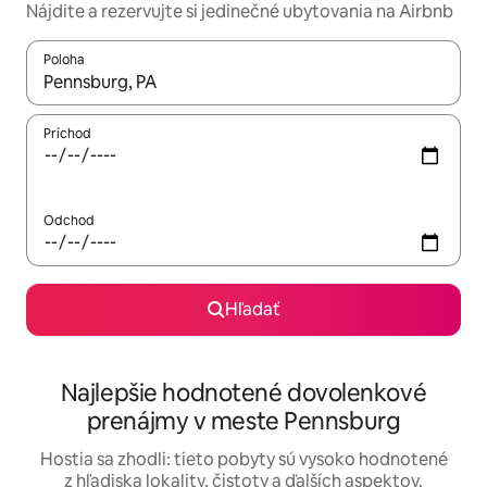
Nájdite a rezervujte si jedinečné ubytovania na Airbnb
Poloha
Keď budú výsledky k dispozícii, môžete si ich prechádzať pom
Príchod
Odchod
Hľadať
Najlepšie hodnotené dovolenkové
prenájmy v meste Pennsburg
Hostia sa zhodli: tieto pobyty sú vysoko hodnotené
z hľadiska lokality, čistoty a ďalších aspektov.