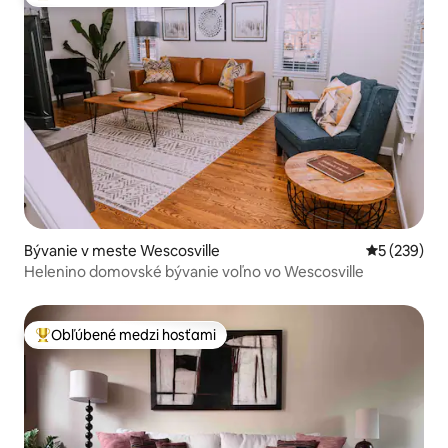
Najobľúbenejšie medzi hosťami
Bývanie v meste Wescosville
Priemerné o
5 (239)
Helenino domovské bývanie voľno vo Wescosville
Obľúbené medzi hosťami
Najobľúbenejšie medzi hosťami