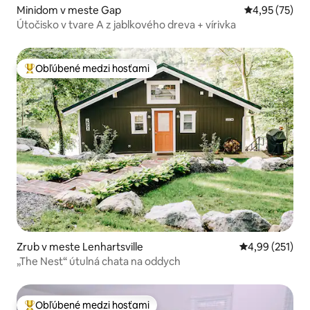
Minidom v meste Gap
Priemerné oho
4,95 (75)
Útočisko v tvare A z jablkového dreva + vírivka
Obľúbené medzi hosťami
Najobľúbenejšie medzi hosťami
Zrub v meste Lenhartsville
Priemerné ohod
4,99 (251)
„The Nest“ útulná chata na oddych
Obľúbené medzi hosťami