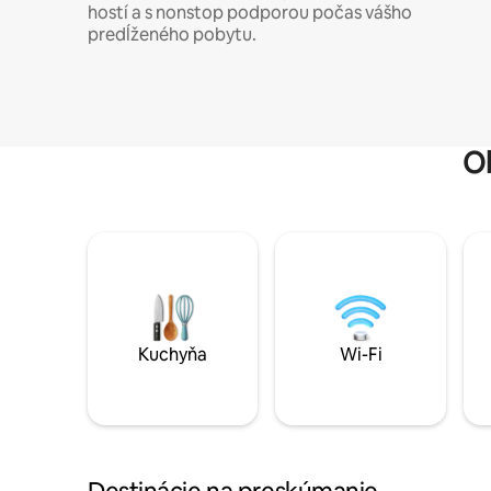
hostí a s nonstop podporou počas vášho
predĺženého pobytu.
O
Kuchyňa
Wi-Fi