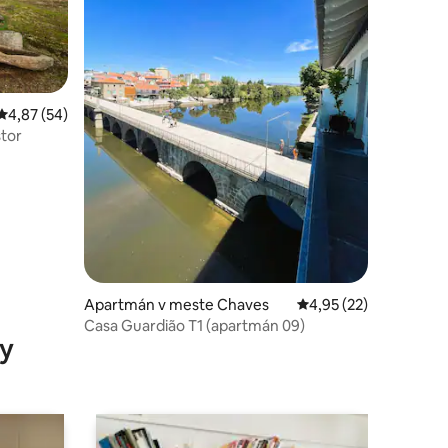
Priemerné ohodnotenie 4,87 z 5, počet hodnotení: 54
4,87 (54)
stor
dnotení: 5
Apartmán v meste Chaves
Priemerné ohodnoteni
4,95 (22)
Casa Guardião T1 (apartmán 09)
y