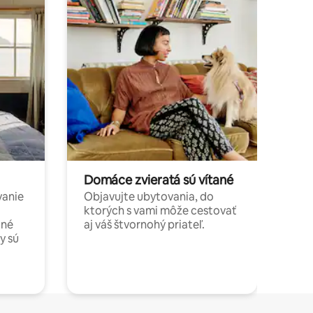
Domáce zvieratá sú vítané
vanie
Objavujte ubytovania, do
ktorých s vami môže cestovať
jné
aj váš štvornohý priateľ.
y sú