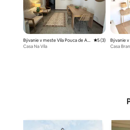
Bývanie v meste Vila Pouca de Ag
Priemerné ohodnot
5 (3)
Bývanie v
uiar
Casa Na Vila
Casa Bran
údolie