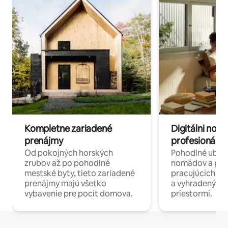
Kompletne zariadené
Digitálni nomá
prenájmy
profesionáli 
Od pokojných horských
Pohodlné ubyto
zrubov až po pohodlné
nomádov a pro
mestské byty, tieto zariadené
pracujúcich na 
prenájmy majú všetko
a vyhradenými
vybavenie pre pocit domova.
priestormi.