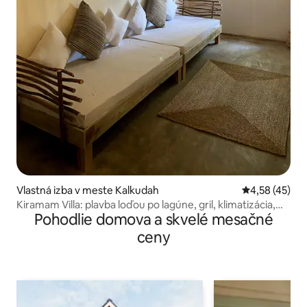
Vlastná izba v meste Kalkudah
Priemerné oho
4,58 (45)
Kiramam Villa: plavba loďou po lagúne, gril, klimatizácia,
Pohodlie domova a skvelé mesačné
Wi-Fi
ceny