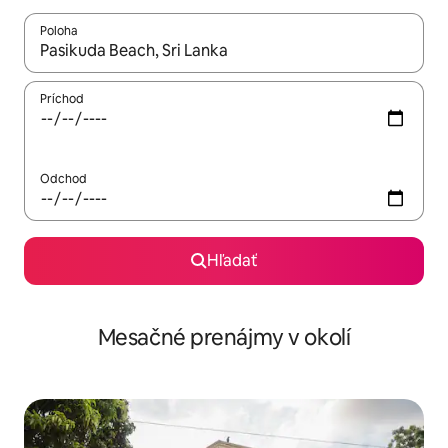
Poloha
Keď budú výsledky k dispozícii, môžete si ich prechádzať pom
Príchod
Odchod
Hľadať
Mesačné prenájmy v okolí