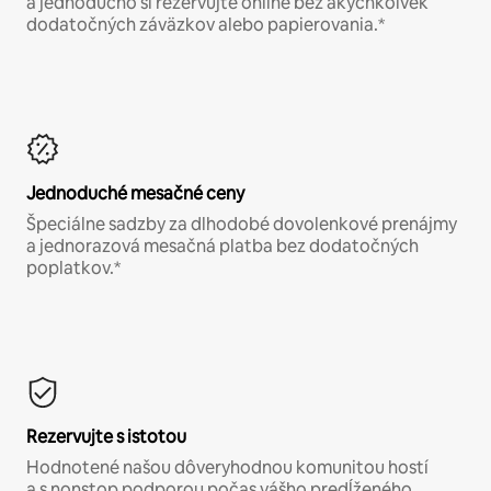
a jednoducho si rezervujte online bez akýchkoľvek
dodatočných záväzkov alebo papierovania.*
Jednoduché mesačné ceny
Špeciálne sadzby za dlhodobé dovolenkové prenájmy
a jednorazová mesačná platba bez dodatočných
poplatkov.*
Rezervujte s istotou
Hodnotené našou dôveryhodnou komunitou hostí
a s nonstop podporou počas vášho predĺženého