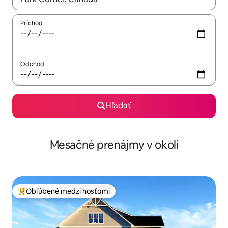
Príchod
Odchod
Hľadať
Mesačné prenájmy v okolí
Obľúbené medzi hosťami
Najobľúbenejšie medzi hosťami