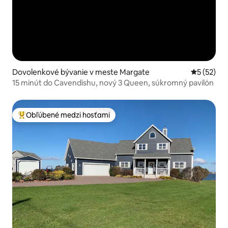
Dovolenkové bývanie v meste Margate
Priemerné 
5 (52)
15 minút do Cavendishu, nový 3 Queen, súkromný pavilón
Obľúbené medzi hosťami
Najobľúbenejšie medzi hosťami