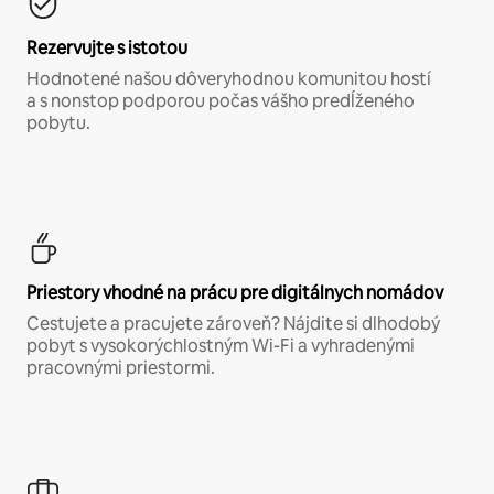
Rezervujte s istotou
Hodnotené našou dôveryhodnou komunitou hostí
a s nonstop podporou počas vášho predĺženého
pobytu.
Priestory vhodné na prácu pre digitálnych nomádov
Cestujete a pracujete zároveň? Nájdite si dlhodobý
pobyt s vysokorýchlostným Wi-Fi a vyhradenými
pracovnými priestormi.