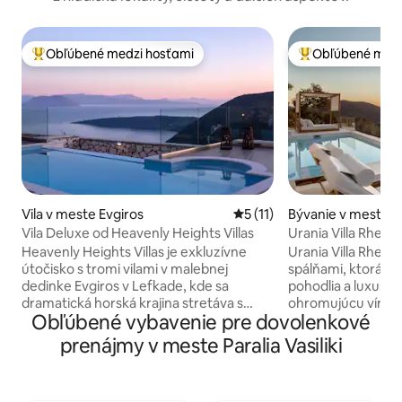
Obľúbené medzi hosťami
Obľúbené medz
Najobľúbenejšie medzi hosťami
Najobľúbenejšie 
Vila v meste Evgiros
Priemerné ohodnotenie 5 z 
5 (11)
Bývanie v meste Vas
Vila Deluxe od Heavenly Heights Villas
Urania Villa Rhea:
únik
Heavenly Heights Villas je exkluzívne
Urania Villa Rhea j
útočisko s tromi vilami v malebnej
spálňami, ktorá p
dedinke Evgiros v Lefkade, kde sa
pohodlia a luxusu.
dramatická horská krajina stretáva s
ohromujúcu vírivk
Obľúbené vybavenie pre dovolenkové
nekonečnou modrou farbou Iónskeho
vodou, ktorý je ide
mora. Každá vila je navrhnutá tak, aby
uprostred vonkajší
prenájmy v meste Paralia Vasiliki
hostila až päť hostí. Každá vila ponúka
poskytujú úchvatn
nádhernú zmes elegancie a pohodlia, čo
ostrovy a Iónske more. Obe s
z nej robí ideálne útočisko pre rodiny
navrhnuté pre max