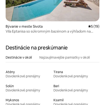
Bývanie v meste Sivota
Priemerné 
5 (19)
Vila Eptanisa so súkromným bazénom a výhľadom na
more
Destinácie na preskúmanie
Destinácie v okolí
Najzaujímavejšie pamiatky v okolí
Atény
Tirana
Dovolenkové prenájmy
Dovolenkové prenájmy
Solún
Bari
Dovolenkové prenájmy
Dovolenkové prenájmy
Mykonos
Ksamil
Dovolenkové prenájmy
Dovolenkové prenájmy