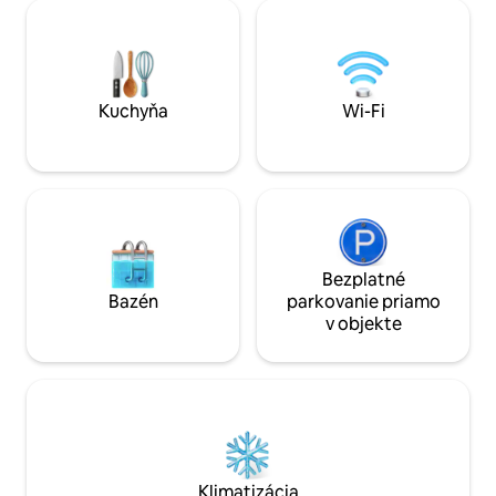
alebo skupiny, ktoré hľadajú rafinovaný
Jedna sa môže po
únik. Výnimočné súkromné vonkajšie
inšpirovanou Hama
priestory a jednotlivé bazény pozývajú
vírivku. Každá izb
hostí, aby si oddýchli v absolútnej izolácii,
prémiovými oddel
obklopenej surovou krásou prírody.
ktoré sa plynulo 
priestrannú manže
Kuchyňa
Wi-Fi
Bezplatné
Bazén
parkovanie priamo
v objekte
Klimatizácia