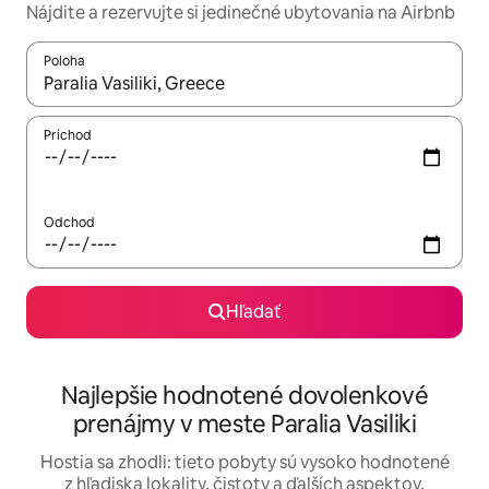
Nájdite a rezervujte si jedinečné ubytovania na Airbnb
Poloha
Keď budú výsledky k dispozícii, môžete si ich prechádzať pom
Príchod
Odchod
Hľadať
Najlepšie hodnotené dovolenkové
prenájmy v meste Paralia Vasiliki
Hostia sa zhodli: tieto pobyty sú vysoko hodnotené
z hľadiska lokality, čistoty a ďalších aspektov.