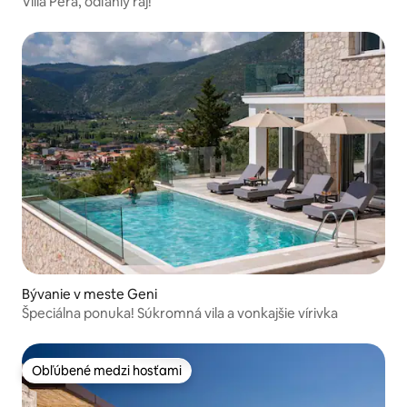
Villa Pera, odľahlý raj!
Bývanie v meste Geni
Špeciálna ponuka! Súkromná vila a vonkajšie vírivka
Obľúbené medzi hosťami
Obľúbené medzi hosťami