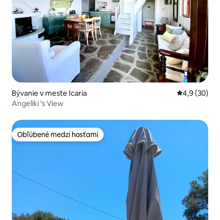
Bývanie v meste Icaria
Priemerné oh
4,9 (30)
Angeliki 's View
Obľúbené medzi hosťami
Obľúbené medzi hosťami