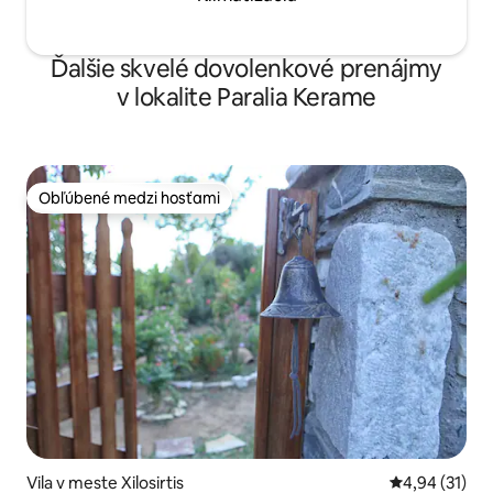
Ďalšie skvelé dovolenkové prenájmy
v lokalite Paralia Kerame
Obľúbené medzi hosťami
Obľúbené medzi hosťami
Vila v meste Xilosirtis
Priemerné oho
4,94 (31)