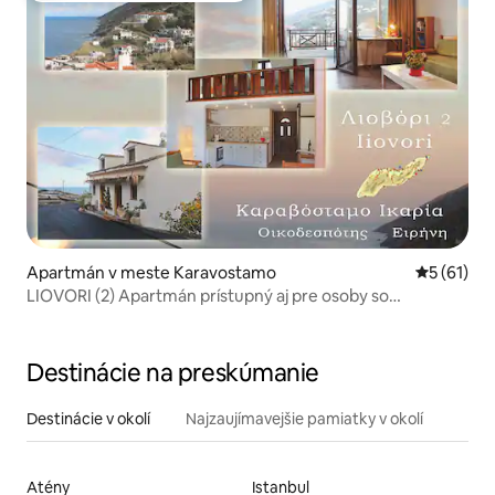
Apartmán v meste Karavostamo
Priemerné 
5 (61)
LIOVORI (2) Apartmán prístupný aj pre osoby so
zdravotvorým postihnutím
Destinácie na preskúmanie
Destinácie v okolí
Najzaujímavejšie pamiatky v okolí
Atény
Istanbul