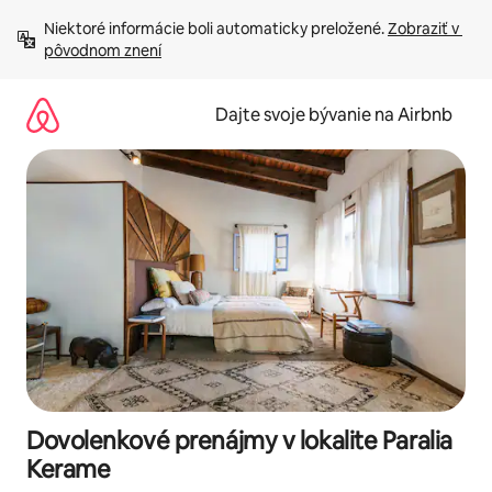
Preskočiť
Niektoré informácie boli automaticky preložené. 
Zobraziť v 
na
pôvodnom znení
obsah.
Dajte svoje bývanie na Airbnb
Dovolenkové prenájmy v lokalite Paralia
Kerame