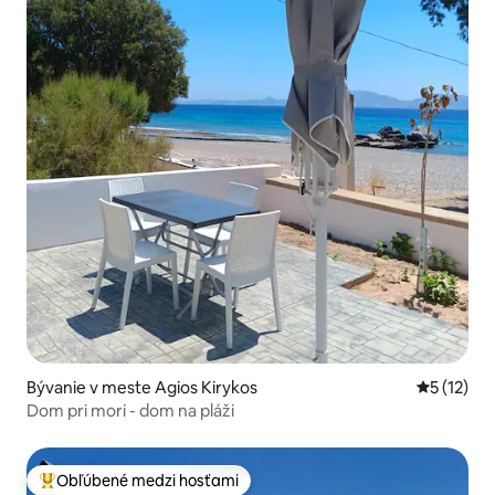
Bývanie v meste Agios Kirykos
Priemerné
5 (12)
Dom pri mori - dom na pláži
Obľúbené medzi hosťami
Najobľúbenejšie medzi hosťami