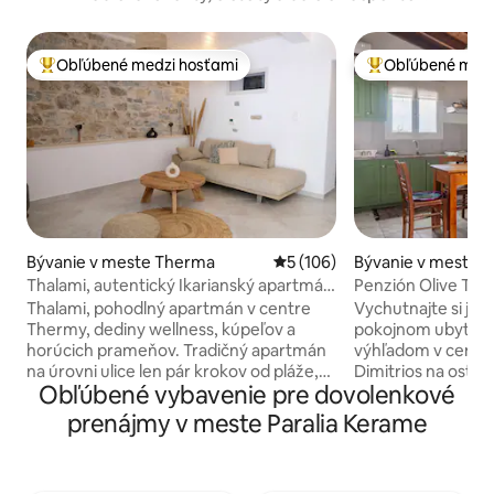
Obľúbené medzi hosťami
Obľúbené medz
Najobľúbenejšie medzi hosťami
Najobľúbenejšie 
Bývanie v meste Therma
Priemerné ohodnotenie 5 z 5
5 (106)
Bývanie v meste A
Thalami, autentický Ikarianský apartmán
Penzión Olive Tre
v blízkosti pláže
Thalami, pohodlný apartmán v centre
Vychutnajte si je
Thermy, dediny wellness, kúpeľov a
pokojnom ubytova
horúcich prameňov. Tradičný apartmán
výhľadom v centre
na úrovni ulice len pár krokov od pláže,
Dimitrios na ostrov
Obľúbené vybavenie pre dovolenkové
kompletne zrekonštruovaný, okolo
námestia s nádher
taverien a kaviarní. Dýchajte ďalej od
len 10 minút chôd
prenájmy v meste Paralia Kerame
terapeutických termálnych prameňov a
námestia Christos.
kúpeľov, ktoré boli identifikované ako
vzdialená len 15 m
jedny z najlepších na svete. Thalami vás
autom a prímorská