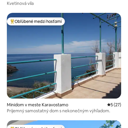
Kvetinová vila
Obľúbené medzi hosťami
Najobľúbenejšie medzi hosťami
Minidom v meste Karavostamo
Priemerné 
5 (27)
Príjemný samostatný dom s nekonečným výhľadom.