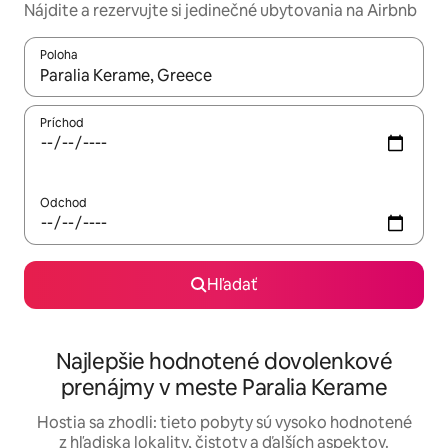
Nájdite a rezervujte si jedinečné ubytovania na Airbnb
Poloha
Keď budú výsledky k dispozícii, môžete si ich prechádzať pom
Príchod
Odchod
Hľadať
Najlepšie hodnotené dovolenkové
prenájmy v meste Paralia Kerame
Hostia sa zhodli: tieto pobyty sú vysoko hodnotené
z hľadiska lokality, čistoty a ďalších aspektov.