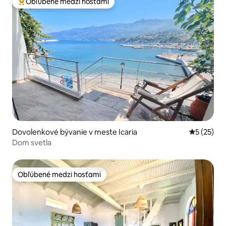
Obľúbené medzi hosťami
Najobľúbenejšie medzi hosťami
Dovolenkové bývanie v meste Icaria
Priemerné 
5 (25)
Dom svetla
Obľúbené medzi hosťami
Obľúbené medzi hosťami