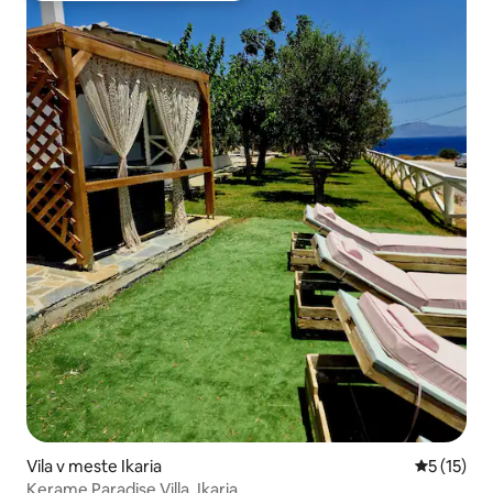
Vila v meste Ikaria
Priemerné
5 (15)
Kerame Paradise Villa, Ikaria