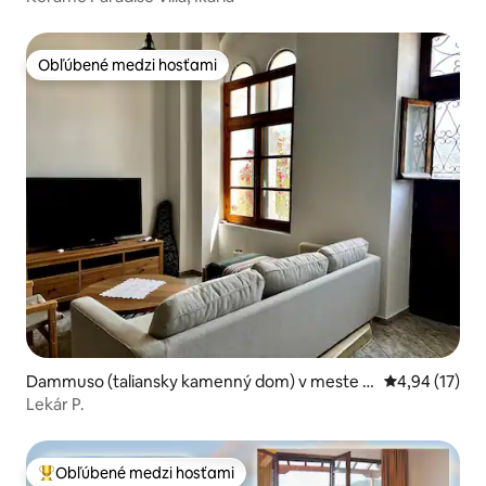
Obľúbené medzi hosťami
Obľúbené medzi hosťami
Dammuso (taliansky kamenný dom) v meste Ic
Priemerné oho
4,94 (17)
aria
Lekár P.
Obľúbené medzi hosťami
Najobľúbenejšie medzi hosťami