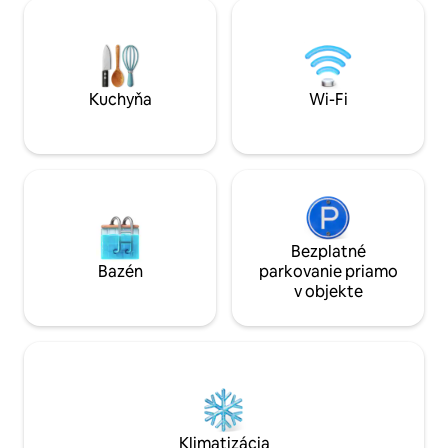
srdečne privíta počas vašich
vzdialená len 4 km
najpokojnejších sviatkov a čaká na to,
Mesachti sa nachád
aby vás ubytoval tým najlepším
kde môžete ochutn
spôsobom, slávnym Ikarským spôsobom
Ideálne miesto.
života a dĺžkou života.
Kuchyňa
Wi-Fi
Bezplatné
Bazén
parkovanie priamo
v objekte
Klimatizácia