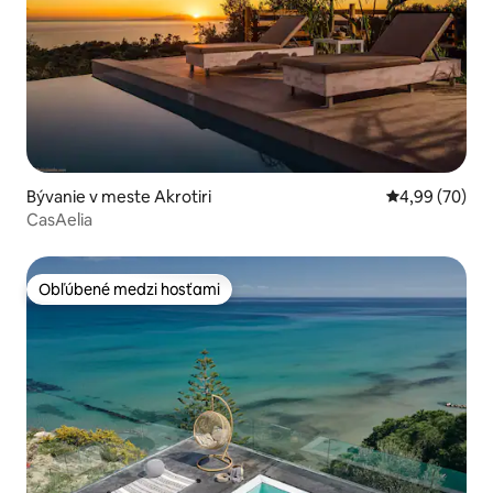
Bývanie v meste Akrotiri
Priemerné oho
4,99 (70)
CasAelia
Obľúbené medzi hosťami
Obľúbené medzi hosťami