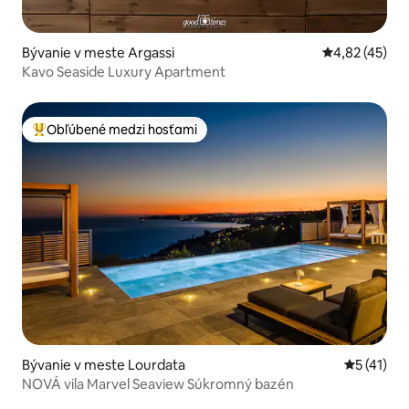
Bývanie v meste Argassi
Priemerné oho
4,82 (45)
Kavo Seaside Luxury Apartment
Obľúbené medzi hosťami
Najobľúbenejšie medzi hosťami
Bývanie v meste Lourdata
Priemerné
5 (41)
NOVÁ vila Marvel Seaview Súkromný bazén