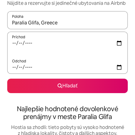
Nájdite a rezervujte si jedinečné ubytovania na Airbnb
Poloha
Keď budú výsledky k dispozícii, môžete si ich prechádzať pom
Príchod
Odchod
Hľadať
Najlepšie hodnotené dovolenkové
prenájmy v meste Paralia Glifa
Hostia sa zhodli: tieto pobyty sú vysoko hodnotené
z hľadiska lokality, čistoty a ďalších aspektov.