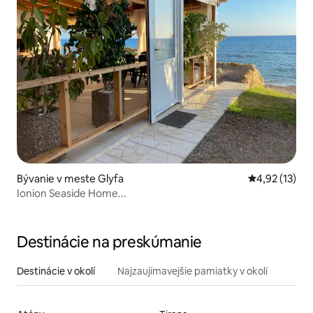
Bývanie v meste Glyfa
Priemerné oh
4,92 (13)
Ionion Seaside Home...
Destinácie na preskúmanie
Destinácie v okolí
Najzaujímavejšie pamiatky v okolí