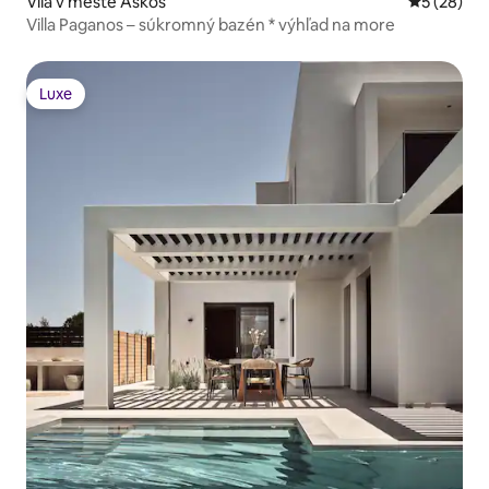
Vila v meste Askos
Priemerné 
5 (28)
Villa Paganos – súkromný bazén * výhľad na more
Luxe
Luxe