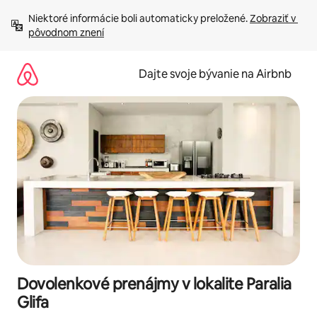
Preskočiť
Niektoré informácie boli automaticky preložené. 
Zobraziť v 
na
pôvodnom znení
obsah.
Dajte svoje bývanie na Airbnb
Dovolenkové prenájmy v lokalite Paralia
Glifa