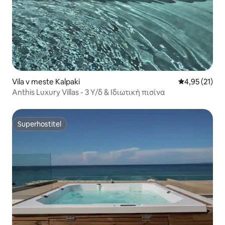
Vila v meste Kalpaki
Priemerné oh
4,95 (21)
Anthis Luxury Villas - 3 Υ/δ & Ιδιωτική πισίνα
Superhostiteľ
Superhostiteľ