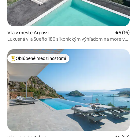
Vila v meste Argassi
Priemerné 
5 (16)
Luxusná vila Sueño 180 s ikonickým výhľadom na more v
Argasi
Obľúbené medzi hosťami
Najobľúbenejšie medzi hosťami