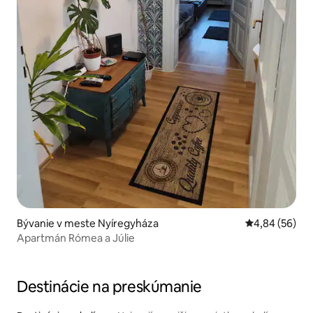
Bývanie v meste Nyíregyháza
Priemerné oho
4,84 (56)
Apartmán Rómea a Júlie
Destinácie na preskúmanie