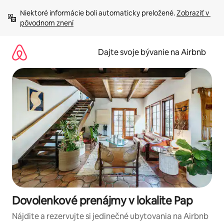
Preskočiť
Niektoré informácie boli automaticky preložené. 
Zobraziť v 
na
pôvodnom znení
obsah.
Dajte svoje bývanie na Airbnb
Dovolenkové prenájmy v lokalite Pap
Nájdite a rezervujte si jedinečné ubytovania na Airbnb