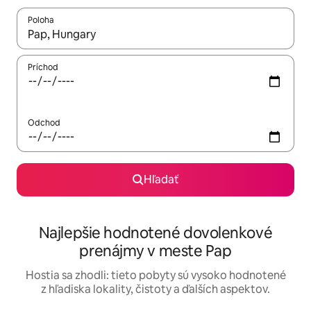
Poloha
Keď budú výsledky k dispozícii, môžete si ich prechádzať pom
Príchod
Odchod
Hľadať
Najlepšie hodnotené dovolenkové
prenájmy v meste Pap
Hostia sa zhodli: tieto pobyty sú vysoko hodnotené
z hľadiska lokality, čistoty a ďalších aspektov.