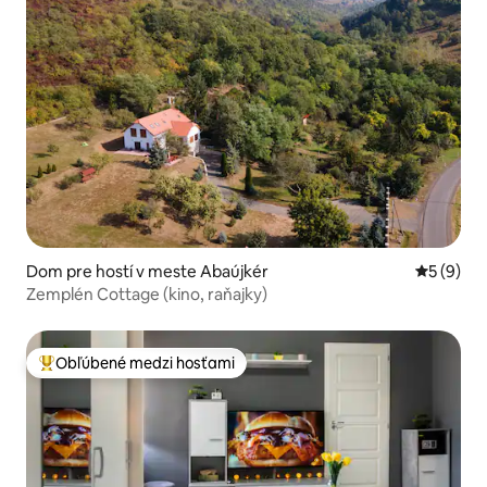
Dom pre hostí v meste Abaújkér
Priemerné
5 (9)
Zemplén Cottage (kino, raňajky)
Obľúbené medzi hosťami
Najobľúbenejšie medzi hosťami