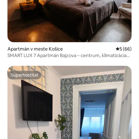
Apartmán v meste Košice
Priemerné 
5 (66)
SMART LUX 7 Apartmán Bajzova – centrum, klimatizácia
2x
Superhostiteľ
Superhostiteľ