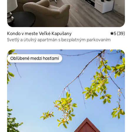
Kondo v meste Veľké Kapušany
Priemerné 
5 (39)
Svetlý a útulný apartmán s bezplatným parkovaním
Obľúbené medzi hosťami
Obľúbené medzi hosťami