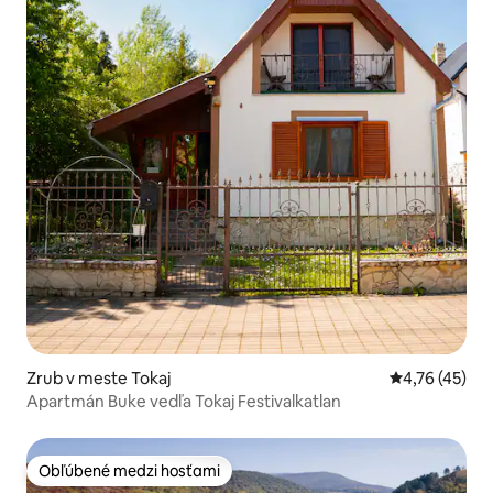
Zrub v meste Tokaj
Priemerné oho
4,76 (45)
Apartmán Buke vedľa Tokaj Festivalkatlan
Obľúbené medzi hosťami
Obľúbené medzi hosťami