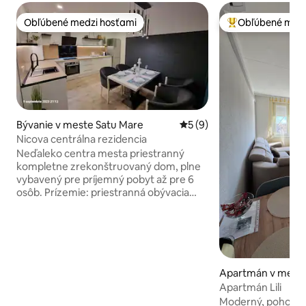
Obľúbené medzi hosťami
Obľúbené medz
Obľúbené medzi hosťami
Najobľúbenejšie 
Bývanie v meste Satu Mare
Priemerné ohodnotenie 5 z
5 (9)
Nicova centrálna rezidencia
Neďaleko centra mesta priestranný
kompletne zrekonštruovaný dom, plne
vybavený pre príjemný pobyt až pre 6
osôb. Prízemie: priestranná obývacia
izba s veľkou televíziou Qled a
rozkladacou pohovkou, kuchyňou a
kúpeľňou s práčkou. Na poschodí: 2
veľkorysé spálne s manželskou posteľou
a rozkladacou pohovkou, kúpeľňa so
sprchovacím kútom, chodba a balkón.
Apartmán v meste
Neďaleko: 700 m chôdze od centra
áza
Apartmán Lili
Starého mesta a 350 metrov od trhu s
Moderný, pohodlný