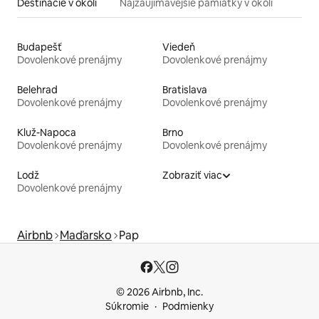
Destinácie v okolí
Najzaujímavejšie pamiatky v okolí
Budapešť
Viedeň
Dovolenkové prenájmy
Dovolenkové prenájmy
Belehrad
Bratislava
Dovolenkové prenájmy
Dovolenkové prenájmy
Kluž-Napoca
Brno
Dovolenkové prenájmy
Dovolenkové prenájmy
Lodž
Zobraziť viac
Dovolenkové prenájmy
Airbnb
Maďarsko
Pap
© 2026 Airbnb, Inc.
Súkromie
Podmienky