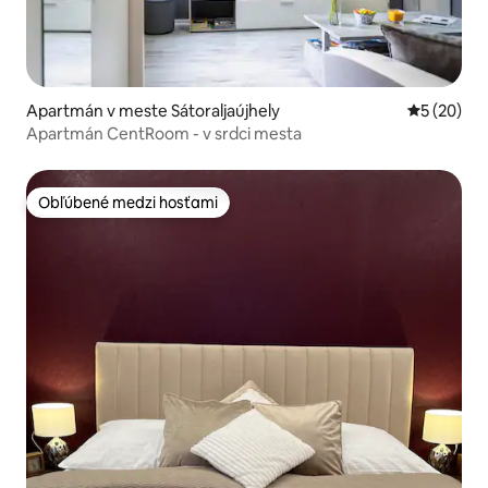
Apartmán v meste Sátoraljaújhely
Priemerné 
5 (20)
Apartmán CentRoom - v srdci mesta
Obľúbené medzi hosťami
Obľúbené medzi hosťami