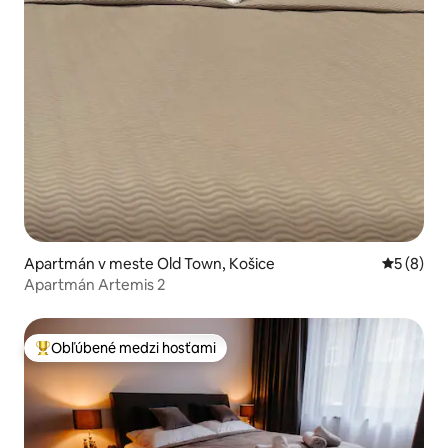
Apartmán v meste Old Town, Košice
Priemerné
5 (8)
Apartmán Artemis 2
Obľúbené medzi hosťami
Najobľúbenejšie medzi hosťami