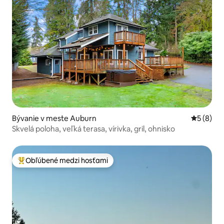
Bývanie v meste Auburn
Priemerné
5 (8)
Skvelá poloha, veľká terasa, vírivka, gril, ohnisko
Obľúbené medzi hosťami
Najobľúbenejšie medzi hosťami