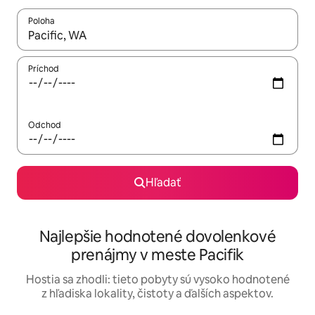
Poloha
Keď budú výsledky k dispozícii, môžete si ich prechádzať pom
Príchod
Odchod
Hľadať
Najlepšie hodnotené dovolenkové
prenájmy v meste Pacifik
Hostia sa zhodli: tieto pobyty sú vysoko hodnotené
z hľadiska lokality, čistoty a ďalších aspektov.