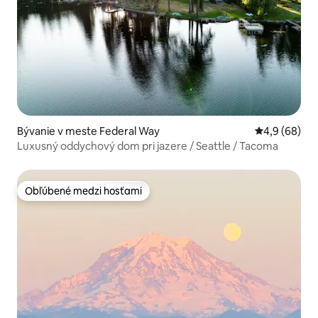
Bývanie v meste Federal Way
Priemerné oh
4,9 (68)
Luxusný oddychový dom pri jazere / Seattle / Tacoma
Obľúbené medzi hosťami
Obľúbené medzi hosťami