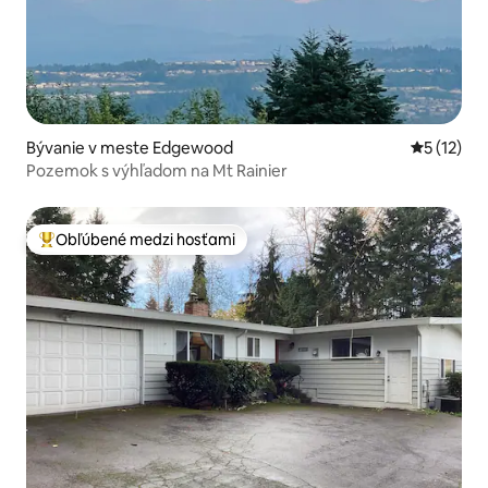
Bývanie v meste Edgewood
Priemerné
5 (12)
Pozemok s výhľadom na Mt Rainier
Obľúbené medzi hosťami
Najobľúbenejšie medzi hosťami