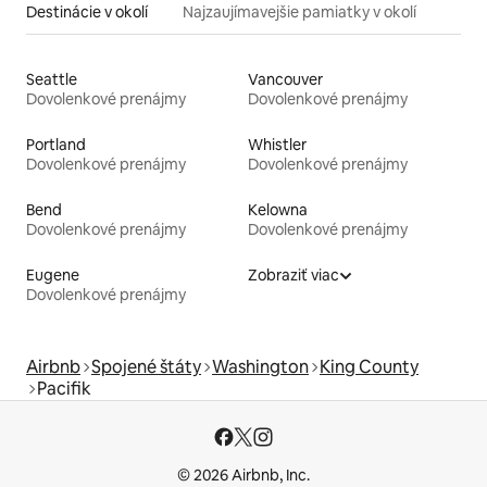
Destinácie v okolí
Najzaujímavejšie pamiatky v okolí
Seattle
Vancouver
Dovolenkové prenájmy
Dovolenkové prenájmy
Portland
Whistler
Dovolenkové prenájmy
Dovolenkové prenájmy
Bend
Kelowna
Dovolenkové prenájmy
Dovolenkové prenájmy
Eugene
Zobraziť viac
Dovolenkové prenájmy
Airbnb
Spojené štáty
Washington
King County
Pacifik
© 2026 Airbnb, Inc.