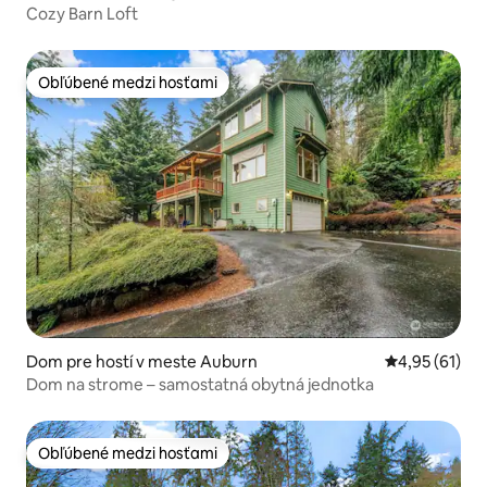
Cozy Barn Loft
Obľúbené medzi hosťami
Obľúbené medzi hosťami
Dom pre hostí v meste Auburn
Priemerné oho
4,95 (61)
Dom na strome – samostatná obytná jednotka
Obľúbené medzi hosťami
Obľúbené medzi hosťami