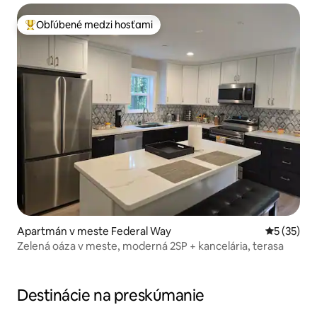
Obľúbené medzi hosťami
Najobľúbenejšie medzi hosťami
Apartmán v meste Federal Way
Priemerné 
5 (35)
Zelená oáza v meste, moderná 2SP + kancelária, terasa
Destinácie na preskúmanie