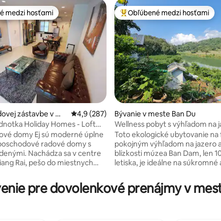
é medzi hosťami
Obľúbené medzi hosťami
é medzi hosťami
Najobľúbenejšie medzi hosťami
ovej zástavbe v me
Priemerné ohodnotenie 4,9 z 5, počet hodno
4,9 (287)
Bývanie v meste Ban Du
g Chiang Rai
ednotka Holiday Homes - Loft
Wellness pobyt s výhľadom na j
 4,85 z 5, počet hodnotení: 40
hory v Chaingrai
ové domy Ej sú moderné úplne
Toto ekologické ubytovanie na
jposchodové radové domy s
pokojným výhľadom na jazero a
adenými. Nachádza sa v centre
blízkosti múzea Ban Dam, len 1
ang Rai, pešo do miestnych
letiska, je ideálne na súkromné
 kaviarní a reštaurácií. Do
výlety. Súkromný sklenený dom v
h minút jazdy autom od
severskom štýle v skrytej príro
enie pre dovolenkové prenájmy v mest
rhu, nemocnice, centrálneho
priamo oproti univerzite Gate 
 námestia a atrakcií.
Rai Rajabhat (CRRU). Moja manželka
 pohodlné a čisté! Všetko, čo
Apple je certifikovaná zdravot
 potrebuje, aby sa cítil ako
poradkyňa, takže žijeme zdrav