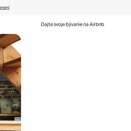
znení
Dajte svoje bývanie na Airbnb
kúmať pomocou dotykových gest či potiahnutia prstom.