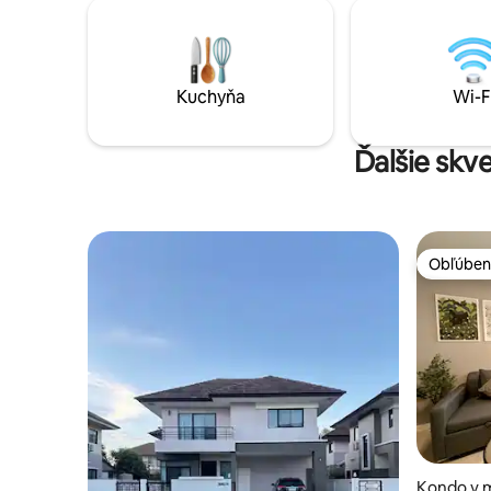
Thajsku. Dovolenkové prenájmy bývania.
doma, ke
Plne zariadený dvojposchodový dom -
zariadeni
480 metrov štvorcových 6 spální a 7
fitnescent
kúpeľní, pekná záhrada a vonkajší obytný
množstvom
priestor. Každá izba klimatizácie. Veľmi
Kuchyňa
Wi-F
bezplatn
blízko mesta 5 km alebo menej od
INTERNET. 
Central Plaza, 3 km od golfového klubu
Santiburi.
Ďalšie skv
Obľúben
Obľúben
Kondo v 