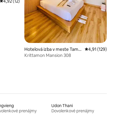
otení: 82
Priemerné ohodnotenie 4,92 z 5, počet hodnotení: 12
4,92 (12)
Hotelová izba v meste Tamb
Priemerné ohodnotenie
4,91 (129)
on Rop Wiang
Krittamon Mansion 308
ngvieng
Udon Thani
volenkové prenájmy
Dovolenkové prenájmy