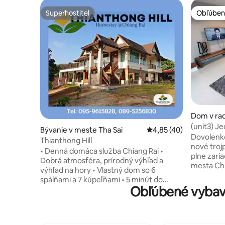
Superhostiteľ
Obľúben
Superhostiteľ
Obľúben
Dom v rad
ste Muean
(unit3) J
Bývanie v meste Tha Sai
Priemerné ohodnotenie
4,85 (40)
Style
Dovolenk
Thianthong Hill
nové tro
• Denná domáca služba Chiang Rai •
plne zari
Dobrá atmosféra, prírodný výhľad a
mesta Chi
výhľad na hory • Vlastný dom so 6
obchodov ,
spálňami a 7 kúpeľňami • 5 minút do
niekoľkýc
Obľúbené vybav
mesta Chiang Rai • V blízkosti turistických
nočného t
atrakcií, ľahko sa dostanete dnu a von. •
nákupného
Kompletne vybavené Pekný prenájom
Pohodlné,
domu pre váš výlet do Chiangrai v
cestovateľ