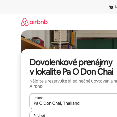
Preskočiť
N
na
obsah.
Dovolenkové prenájmy
v lokalite Pa O Don Chai
Nájdite a rezervujte si jedinečné ubytovania n
Airbnb
Poloha
Keď budú výsledky k dispozícii, môžete si ich p
Príchod