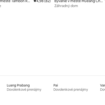
v meste Tambon Rop
Priemerné ohodnotenie 4,98 z 5, počet hodn
4,98 (82)
Bývanie v meste Mueang Chia
ng Rai
e
Záhradný dom
Luang Prabang
Pai
Va
Dovolenkové prenájmy
Dovolenkové prenájmy
Do