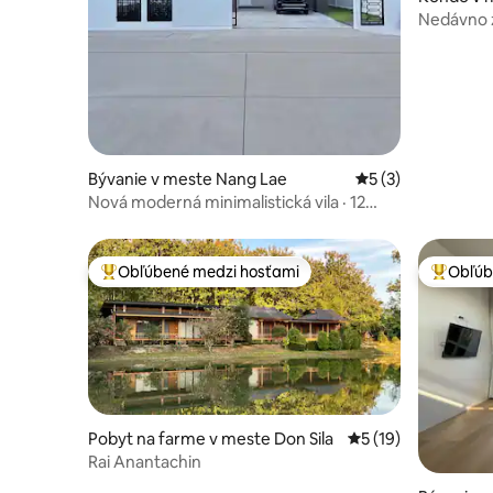
ng Rai
Nedávno 
centra Ch
Bývanie v meste Nang Lae
Priemerné ohodnot
5 (3)
Nová moderná minimalistická vila · 12
minút do Chiang Rai
Obľúbené medzi hosťami
Obľúb
Najobľúbenejšie medzi hosťami
Najobľúb
Pobyt na farme v meste Don Sila
Priemerné ohodnote
5 (19)
Rai Anantachin