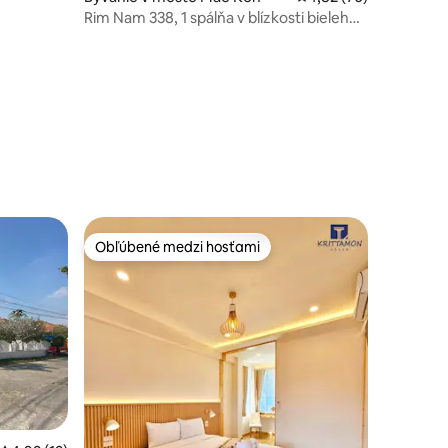
Rim Nam 338, 1 spálňa v blízkosti bieleho
chrámu v parku Singh
Obľúbené medzi hosťami
Obľúbené medzi hosťami