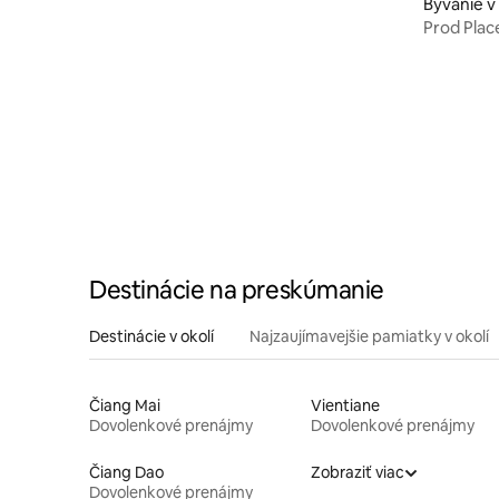
Bývanie 
Wiang
Prod Plac
Destinácie na preskúmanie
Destinácie v okolí
Najzaujímavejšie pamiatky v okolí
Čiang Mai
Vientiane
Dovolenkové prenájmy
Dovolenkové prenájmy
Čiang Dao
Zobraziť viac
Dovolenkové prenájmy