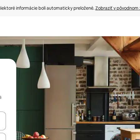
iektoré informácie boli automaticky preložené. 
Zobraziť v pôvodnom 
a
rechádzať pomocou klávesov so šípkami nahor a nadol alebo ich pres